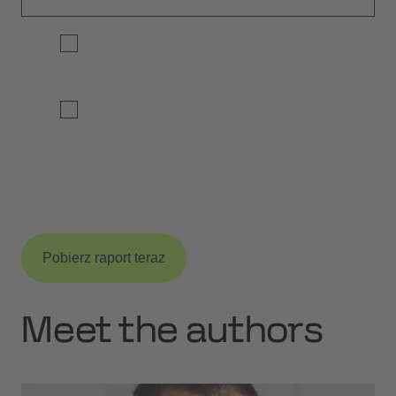
Tak, zgadzam się na otrzymywanie od Cloudflight
comiesięcznych podsumowań z badaniami i informacjami
o wydarzeniach.
Tak, akceptuję przetwarzanie moich danych
zgodnie z polityką prywatności (link poniżej).
*
Po pierwszym wysłaniu formularza otrzymasz e-mail z linkiem
potwierdzającym, który musisz kliknąć aby dokończyć zgłoszenie.
Szczegółowe informacje o przetwarzaniu i anulowaniu znajdziesz w
§ 3.5.2
naszej polityki prywatności
.
Meet the authors