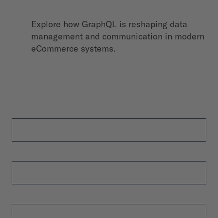
Explore how GraphQL is reshaping data
management and communication in modern
eCommerce systems.
Bezpłatne pobieranie
Imię
*
Nazwisko
*
E-mail
*