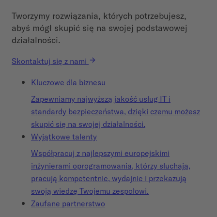
Tworzymy rozwiązania, których potrzebujesz,
abyś mógł skupić się na swojej podstawowej
działalności.
Skontaktuj się z nami
Kluczowe dla biznesu
Zapewniamy najwyższą jakość usług IT i
standardy bezpieczeństwa, dzięki czemu możesz
skupić się na swojej działalności.
Wyjątkowe talenty
Współpracuj z najlepszymi europejskimi
inżynierami oprogramowania, którzy słuchają,
pracują kompetentnie, wydajnie i przekazują
swoją wiedzę Twojemu zespołowi.
Zaufane partnerstwo