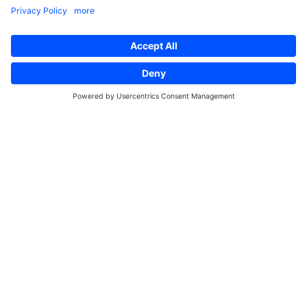
previously worked at Oracle and ATG. In his early
career, he cut his teeth doing HTML for
Footlocker and then ended up with ATG
Professional Services and later Walmart.
The last four years have seen commercetools
skyrocket from a local company quite focused
on the German market to the hottest eCommerce
platform in the world. Kelly has been a key part
of that change. For his part, he just loves being
at the intersection between commerce cloud and
microservices.
Linkedin
Twitter