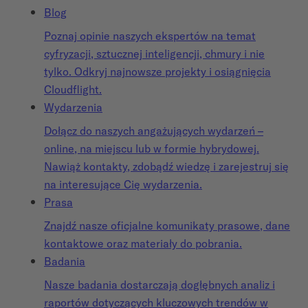
Blog
Poznaj opinie naszych ekspertów na temat
cyfryzacji, sztucznej inteligencji, chmury i nie
tylko. Odkryj najnowsze projekty i osiągnięcia
Cloudflight.
Wydarzenia
Dołącz do naszych angażujących wydarzeń –
online, na miejscu lub w formie hybrydowej.
Nawiąż kontakty, zdobądź wiedzę i zarejestruj się
na interesujące Cię wydarzenia.
Prasa
Znajdź nasze oficjalne komunikaty prasowe, dane
kontaktowe oraz materiały do pobrania.
Badania
Nasze badania dostarczają dogłębnych analiz i
raportów dotyczących kluczowych trendów w