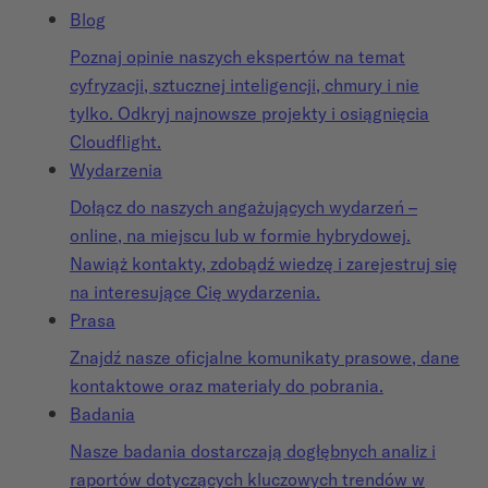
Blog
Poznaj opinie naszych ekspertów na temat
cyfryzacji, sztucznej inteligencji, chmury i nie
tylko. Odkryj najnowsze projekty i osiągnięcia
Cloudflight.
Wydarzenia
Dołącz do naszych angażujących wydarzeń –
online, na miejscu lub w formie hybrydowej.
Nawiąż kontakty, zdobądź wiedzę i zarejestruj się
na interesujące Cię wydarzenia.
Prasa
Znajdź nasze oficjalne komunikaty prasowe, dane
kontaktowe oraz materiały do pobrania.
Badania
Nasze badania dostarczają dogłębnych analiz i
raportów dotyczących kluczowych trendów w