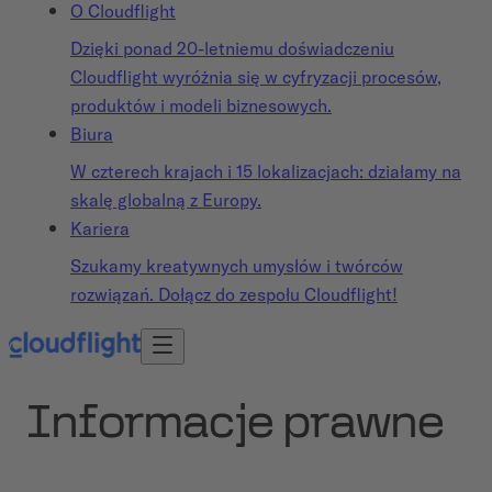
O Cloudflight
Dzięki ponad 20-letniemu doświadczeniu
Cloudflight wyróżnia się w cyfryzacji procesów,
produktów i modeli biznesowych.
Biura
W czterech krajach i 15 lokalizacjach: działamy na
skalę globalną z Europy.
Kariera
Szukamy kreatywnych umysłów i twórców
rozwiązań. Dołącz do zespołu Cloudflight!
Informacje prawne