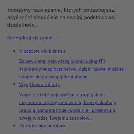
Tworzymy rozwiązania, których potrzebujesz,
abyś mógł skupić się na swojej podstawowej
działalności.
Skontaktuj się z nami
Kluczowe dla biznesu
Zapewniamy najwyższą jakość usług IT i
standardy bezpieczeństwa, dzięki czemu możesz
skupić się na swojej działalności.
Wyjątkowe talenty
Współpracuj z najlepszymi europejskimi
inżynierami oprogramowania, którzy słuchają,
pracują kompetentnie, wydajnie i przekazują
swoją wiedzę Twojemu zespołowi.
Zaufane partnerstwo