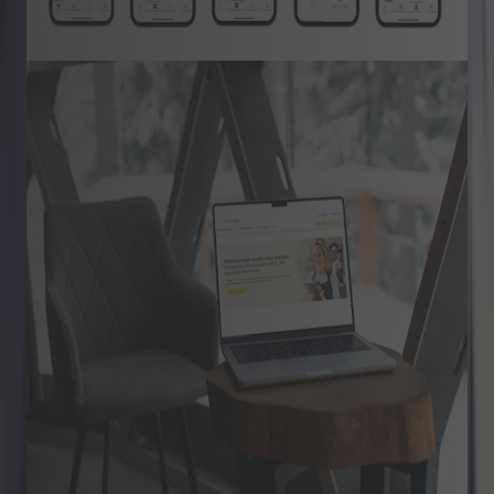
Dowiedz się więcej
Retail & Commerce
Inteligentna platforma
eCommerce jako nowy czynnik
wzrostu i przewaga
konkurencyjna
Meinestadt.de zmienia proces rekrutacji dzięki
platformie eCommerce opartej na sztucznej
inteligencji: samodzielne zamieszczanie
ogłoszeń o pracy, większy zasięg i szybsze
zatrudnianie kandydatów na wolne stanowiska.
Dowiedz się więcej