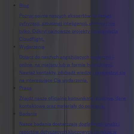
Blog
Poznaj opinie naszych ekspertów na temat
cyfryzacji, sztucznej inteligencji, chmury i nie
tylko. Odkryj najnowsze projekty i osiągnięcia
Cloudflight.
Wydarzenia
Dołącz do naszych angażujących wydarzeń –
online, na miejscu lub w formie hybrydowej.
Nawiąż kontakty, zdobądź wiedzę i zarejestruj się
na interesujące Cię wydarzenia.
Prasa
Znajdź nasze oficjalne komunikaty prasowe, dane
kontaktowe oraz materiały do pobrania.
Badania
Nasze badania dostarczają dogłębnych analiz i
raportów dotyczących kluczowych trendów w