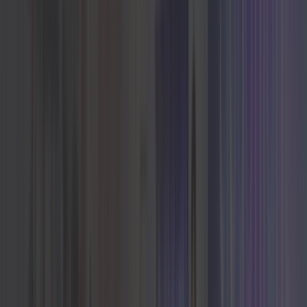
Ufają nam innowatorzy i liderzy biznesu