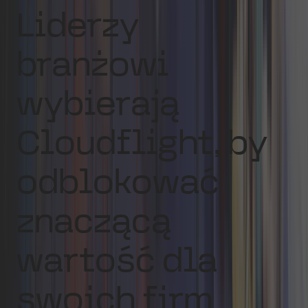
Liderzy
branżowi
wybierają
Cloudflight
, by
odblokować
znaczącą
wartość dla
swoich firm