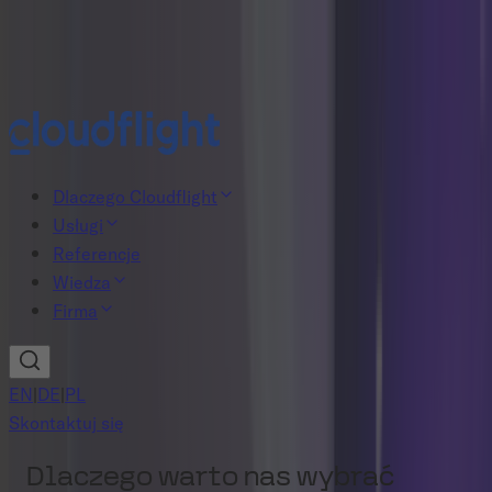
Nowy raport B2B commerce
Pobierz teraz
Dlaczego Cloudflight
Usługi
Referencje
Wiedza
Firma
EN
|
DE
|
PL
Skontaktuj się
Dlaczego warto nas wybrać