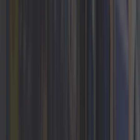
Rozwiązania chmurowe
Maksymalizujemy Twoją skalowalność i elastyczność
dzięki spersonalizowanym rozwiązaniom chmurowym –
od strategii po wdrożenie.
Czytaj więcej
Dane i AI
Od panowania nad danymi po rozwiązania AI –
sprawiamy, że Twoje dane pracują dla Ciebie i rozwijają
biznes.
Czytaj więcej
Dlaczego