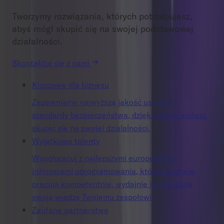
Tworzymy rozwiązania, których potrzebujesz,
abyś mógł skupić się na swojej podstawowej
działalności.
Skontaktuj się z nami
Kluczowe dla biznesu
Zapewniamy najwyższą jakość usług IT i
standardy bezpieczeństwa, dzięki czemu możesz
skupić się na swojej działalności.
Wyjątkowe talenty
Współpracuj z najlepszymi europejskimi
inżynierami oprogramowania, którzy słuchają,
pracują kompetentnie, wydajnie i przekazują
swoją wiedzę Twojemu zespołowi.
Zaufane partnerstwo