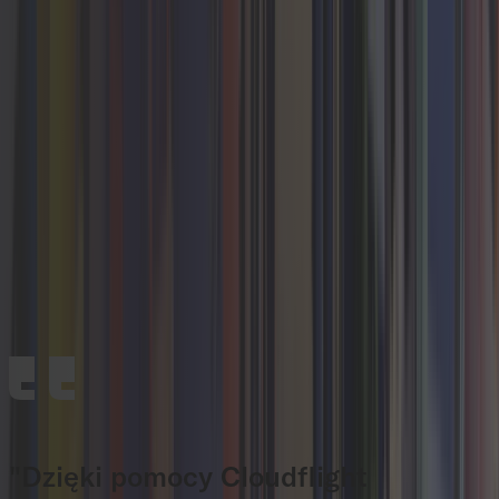
naszych
wydarzeń!
Poznawaj, nawiązuj kontakty i zdobywaj wiedzę
razem z ekspertami Cloudflight oraz najlepszą
społecznością branżową na nadchodzącym
wydarzeniu w Twojej okolicy.
Poznaj nasze wydarzenia
"Dzięki pomocy Cloudflight