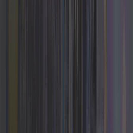
Rozwiązania
cyfrowe
dopasowane do
Twoich potrzeb
Nasze szerokie portfolio obejmuje całą Twoją
drogę
ku
cyfrowej transformacji.