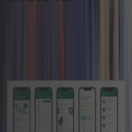
All items
Healthcare
Retail & Commerce
Transport & Logistik
Manufacturing
Healthcare
Skuteczna profilaktyka: osobisty
trener zdrowia AOK Baden-
Württemberg