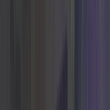
Cyfrowo
Tworzymy oprogramowanie dopasowane do
Twojej firmy – od strategii po wdrożenie. Ty
skupiasz się na swoim biznesie, my na
technologii.
Sprawdź nasze usługi