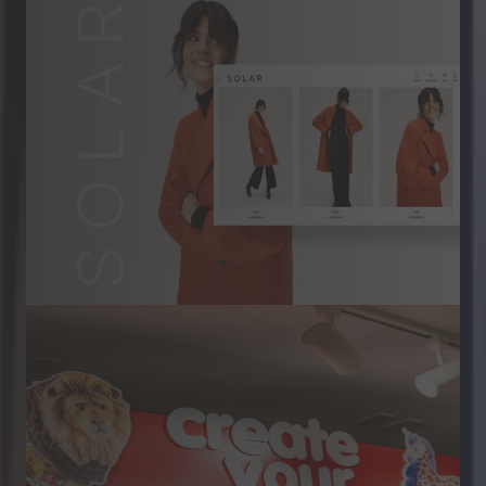
Retail & Commerce
70% wzrost przychodów rok do
roku dzięki redesignowi strony
W ciągu ośmiu tygodni współczynnik konwersji
wzrósł o ponad 24%, przychody o ponad 70%, a
liczba transakcji o ponad 27%.
Dowiedz się więcej
Retail & Commerce
Rewolucja w zakupach
stacjonarnych
Odkryj, jak Schleich, jeden z największych