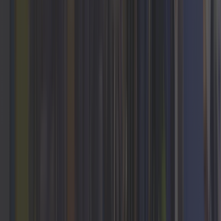
Cloudflight
?
Niezależnie od poziomu cyfrowej dojrzałości i
branży, jesteśmy Twoim zaufanym partnerem w
tworzeniu kluczowego oprogramowania i
innowacyjnych rozwiązań.
Rozwiazania-kluczowe
Tworzymy oprogramowanie i rozwiązania, które
mają znaczenie, a zapewnienie sukcesu Twoich
kluczowych operacji to nasz codzienny priorytet.