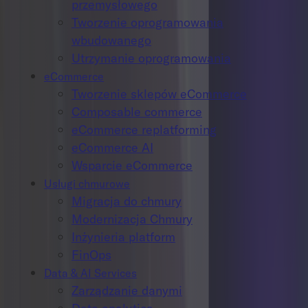
przemysłowego
Tworzenie oprogramowania
wbudowanego
Utrzymanie oprogramowania
eCommerce
Tworzenie sklepów eCommerce
Composable commerce
eCommerce replatforming
eCommerce AI
Wsparcie eCommerce
Usługi chmurowe
Migracja do chmury
Modernizacja Chmury
Inżynieria platform
FinOps
Data & AI Services
Zarządzanie danymi