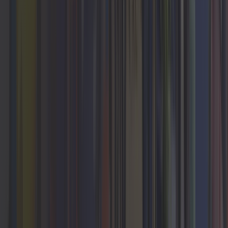
Jako zaangażowani partnerzy wzmacniamy
Ciebie i Twój zespół, pomagając przekształcić
cyfrowe aspiracje w rzeczywistość. Nie tylko
realizujemy projekty, ale udzielamy też
kompleksowego wsparcia.
Dowiedz się więcej
3 proste sposoby na start
Wciąż zastanawiasz się, jak wygląda współpraca z
Cloudflight? Każdy projekt jest unikalny, ale mamy na
to sposób. Pokażemy Ci, jak może wyglądać Twoja
współpraca z Cloudflight i jak zaczynamy.
Dowiedz się więcej
Dołącz do