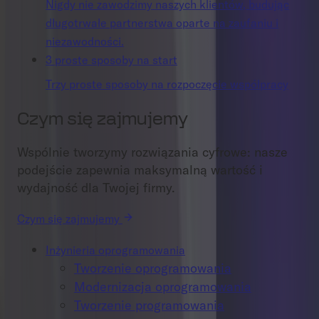
Nigdy nie zawodzimy naszych klientów, budując
długotrwałe partnerstwa oparte na zaufaniu i
niezawodności.
3 proste sposoby na start
Trzy proste sposoby na rozpoczęcie współpracy
Czym się zajmujemy
Wspólnie tworzymy rozwiązania cyfrowe: nasze
podejście zapewnia maksymalną wartość i
wydajność dla Twojej firmy.
Czym się zajmujemy
Inżynieria oprogramowania
Tworzenie oprogramowania
Modernizacja oprogramowania
Tworzenie programowania