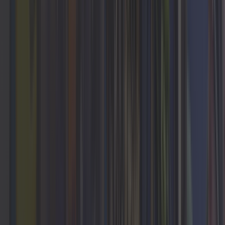
Stosujemy najwyższe standardy jakości i
bezpieczeństwa IT, abyś mógł skupić się na
rozwoju biznesu.
Dowiedz się więcej
Wyjatkowe talenty
Wyjątkowe firmy nie chcą pracować z byle kim,
dlatego zatrudniamy tylko najlepszych. Nasi
eksperci uważnie słuchają, szybko się uczą i z
pełnym zaangażowaniem zapewniają sukces
Twojego projektu.
Dowiedz się więcej
Zaufane partnerstwo