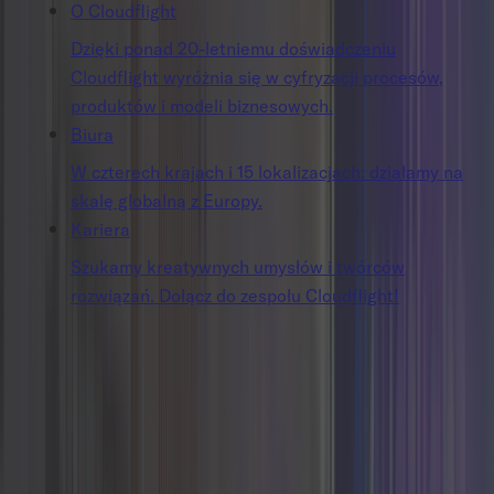
O Cloudflight
Dzięki ponad 20-letniemu doświadczeniu
Cloudflight wyróżnia się w cyfryzacji procesów,
produktów i modeli biznesowych.
Biura
W czterech krajach i 15 lokalizacjach: działamy na
skalę globalną z Europy.
Kariera
Szukamy kreatywnych umysłów i twórców
rozwiązań. Dołącz do zespołu Cloudflight!
Budujemy Twoją
firmę od nowa.