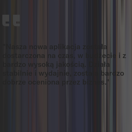
Head of Digital Solutions, Rosenbauer International AG
"Nasza nowa aplikacja została
dostarczona na czas, w budżecie i z
bardzo wysoką jakością. Działa
stabilnie i wydajnie, została bardzo
dobrze oceniona przez biznes."
Erich Vaplon
Senior Product Lead SPAR ICS