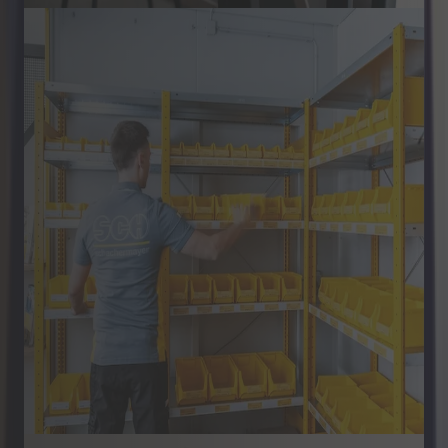
Retail & Commerce
Yelmo: cyfrowe kompletowanie
zamówień w Schachermayer
zaoszczędza 13 000 wydruków
dziennie
Dzięki cyfryzacji kompletacji zamówień za
pomocą Yelmo, Schachermayer eliminuje 13 000
drukowanych list kompletacyjnych dziennie.
Przyspiesza procesy, ogranicza błędy oraz
zwiększa zarówno zrównoważony rozwój, jak i
wydajność.
Dowiedz się więcej