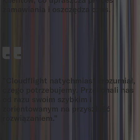
zamawiania i oszczędza czas.
Peter Krug
Managing Director Eurogast Austria
"Cloudflight natychmiast zrozumiał,
czego potrzebujemy. Przekonali nas
od razu swoim szybkim i
zorientowanym na przyszłość
rozwiązaniem."
Florian Haslehner