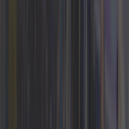
Odkryj wszystko
Projektowanie oprogramowania
Uwolnij się od szablonowego oprogramowania dzięki
dedykowanym rozwiązaniom zapewniającym optymalną
funkcjonalność, wydajność i bezpieczeństwo.
Czytaj więcej
eCommerce
Napędzamy wzrost dzięki najlepszym rozwiązaniom
eCommerce: płynnym, skoncentrowanym na
użytkowniku i gotowym na architekturę headless.
Czytaj więcej