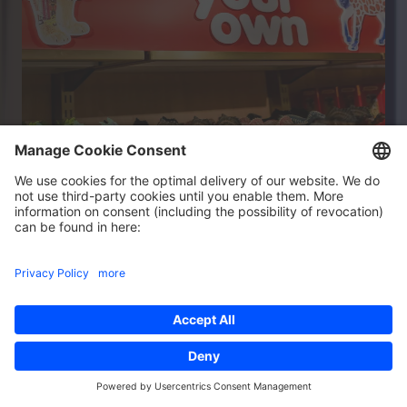
niemieckich producentów zabawek, przekształcił
swój flagowy sklep dzięki innowacyjnej aplikacji
interaktywnej, która pozwala klientom tworzyć
spersonalizowane figurki.
Dowiedz się więcej
Retail & Commerce
Obniżyliśmy koszty o 90% dzięki
wydajnemu sklepowi Shopify
Plus
Nature Love wykorzystuje sklep Shopify Plus,
aby zwiększyć szybkość, obniżyć koszty i
poprawić doświadczenia klientów.