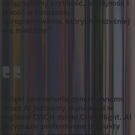
osiągnęliśmy szybkość, wydajność i
jakość w tworzeniu
oprogramowania, których wcześniej
nie mieliśmy."
Herbert Grösswagen
Finanzarchitektur, Raiffeisen Software
Dzięki zamawianiu generowanemu
przez AI jesteśmy pionierami w
regionie DACH dzięki Cloudflight. AI
przypisuje preferowane produkty
klientów, co upraszcza proces