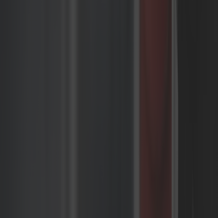
composable commerce:
Google Analytics – Kompleksowa
analityka strony internetowej
śledząca ścieżki użytkowników i
konwersje
Optimizely – Platforma testów A/B
umożliwiająca optymalizację
doświadczeń eCommerce opartą na
danych
Matomo – Alternatywa analityki
skupiona na prywatności z pełną
własnością danych i zgodnością z
GDPR
Kissmetrics – Analityka
skoncentrowana na kliencie łącząca
zachowania z konkretnymi
użytkownikami dla głębszych
insights
Hotjar – Wizualne narzędzia