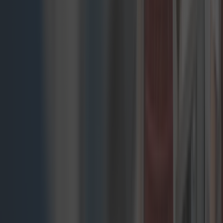
composable - wspólnie zdecydujemy, która
będzie najlepiej odpowiadać Twoim potrzebom i
celom biznesowym.
Headless CMS
Headless Content Management System (CMS)
oddziela warstwę prezentacji front-end od
repozytorium treści back-end, umożliwiając
większą personalizację doświadczeń
użytkowników w wielu kanałach przy
jednoczesnym uproszczeniu zarządzania treścią
dla Twojego zespołu.
Używamy wiodących w branży platform do
wdrożeń composable commerce: