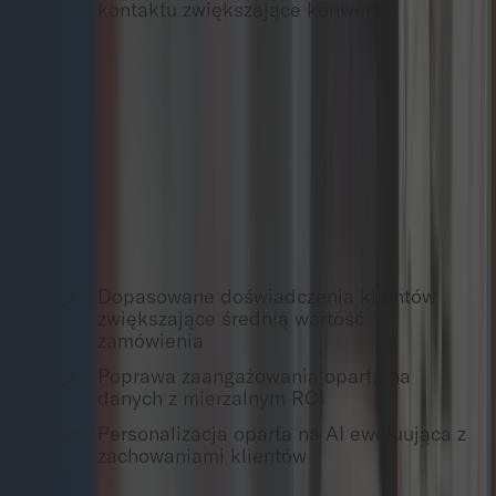
kontaktu zwiększające konwersję
Silniki personalizacji
Integrujemy zaawansowane narzędzia personalizacji
analizujące dane klientów, aby dostarczać
dopasowane doświadczenia, poprawiając
zaangażowanie i konwersję.
Dopasowane doświadczenia klientów
zwiększające średnią wartość
zamówienia
Popra
wa
zaangażowania oparta na
danych z mierzalnym ROI
Personalizacja oparta na AI ewoluująca z
zachowaniami klientów