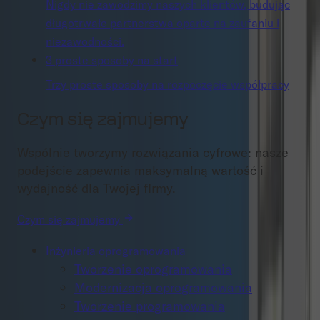
Nigdy nie zawodzimy naszych klientów, budując
długotrwałe partnerstwa oparte na zaufaniu i
niezawodności.
3 proste sposoby na start
Trzy proste sposoby na rozpoczęcie współpracy
Czym się zajmujemy
Wspólnie tworzymy rozwiązania cyfrowe: nasze
podejście zapewnia maksymalną wartość i
wydajność dla Twojej firmy.
Czym się zajmujemy
Inżynieria oprogramowania
Tworzenie oprogramowania
Modernizacja oprogramowania
Tworzenie programowania