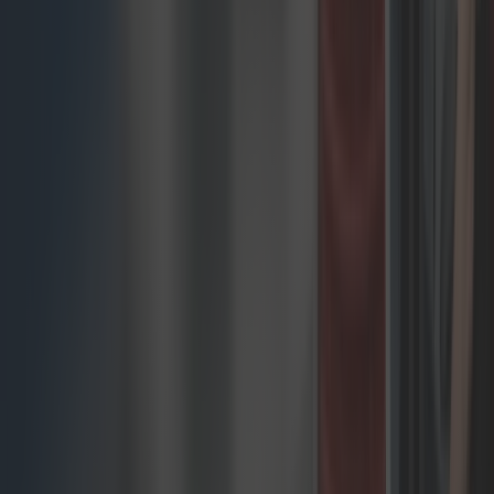
zapewniając płynne doświadczenie zakupowe
klientom przy jednoczesnej elastyczności
dostosowania do rozwijających się metod
płatności i preferencji regionalnych.
Wdrażamy i integrujemy wiodące rozwiązania
płatnicze dla Twojej architektury composable
commerce:
Adyen – Platforma płatnicza klasy
enterprise o globalnym zasięgu z
zaawansowaną ochroną przed
oszustwami
Stripe – Przyjazne programistom
przetwarzanie płatności z
rozbudowanymi możliwościami API
Amazon Pay – Zaufana opcja
płatności jednym kliknięciem
wykorzystująca bazę użytkowników
Amazon