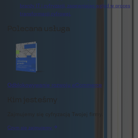
branży IT i cyfryzacji, zapewniając wgląd w proces
transformacji cyfrowej.
Polecana usługa
Odblokowywanie rozwoju eCommerce
Kim jesteśmy
Zajmujemy się cyfryzacją Twojej firmy.
Czym się zajmujemy