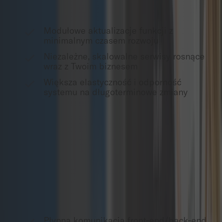
Modułowe aktualizacje funkcji z
minimalnym czasem rozwoju
Niezależne, skalowalne serwisy rosnące
wraz z Twoim biznesem
Większa elastyczność i odporność
systemu na długoterminowe zmiany
Zarządzanie API
Wykorzystujemy podejście API-first do płynnego
łączenia różnych komponentów, zapewniając
sprawną komunikację między interfejsami front-end
a usługami back-end.
Płynna komunikacja front-end/back-end