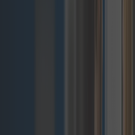
Pomożemy Ci płynnie przejść na rozwiązanie
composable commerce dzięki dedykowanemu
wsparciu i gruntownemu szkoleniu, zapewniając
rozwój Twojego biznesu:
Płynna integracja z minimalnym
zakłóceniem istniejących operacji
Lepsza wydajność i skalowalność dla
trwałego rozwoju biznesu
Dopasowane, przyszłościowe rozwiązania