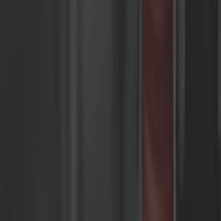
omnichannel
Bazaarvoice – Rozwiązania treści
generowanych przez użytkowników
budujących dowód społeczny i
zaufanie
Amazon Personalize – Personalizacja
uczenia maszynowego używana przez
własne operacje detaliczne Amazon
Criteo – Retargeting oparty na
wynikach ponownie angażujący
kupujących i odzyskujący porzucone
koszyki
Promocje i lojalność
Platformy composable commerce zapewniają
elastyczność integracji narzędzi promocji i