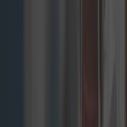
Narzędzia i
technologie dla
composable
commerce
Poznaj różne opcje logiki architektury