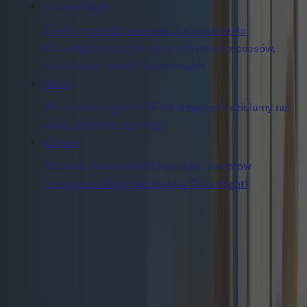
O Cloudflight
Dzięki ponad 20-letniemu doświadczeniu
Cloudflight wyróżnia się w cyfryzacji procesów,
produktów i modeli biznesowych.
Biura
W czterech krajach i 15 lokalizacjach: działamy na
skalę globalną z Europy.
Kariera
Szukamy kreatywnych umysłów i twórców
rozwiązań. Dołącz do zespołu Cloudflight!
Composable
commerce