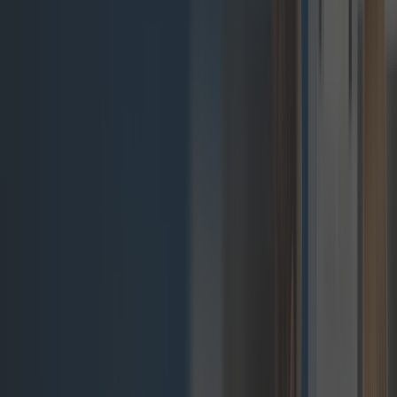
Zwiększ potencjał swojego sklepu internetowego
dzięki composable commerce – przełomowemu
podejściu do budowania spersonalizowanej
platformy. Nieograniczone możliwości podczas
rozwijania biznesu, nowe pomysły i łatwe
wyprzedzanie konkurencji.
Skontaktuj się z nami