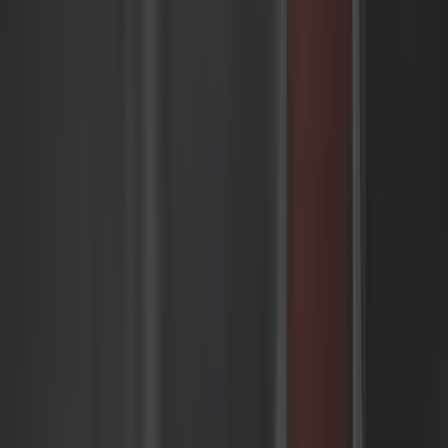
promocji umożliwiający
marketingowe zachęty w czasie
rzeczywistym oparte na regułach
Yotpo – Rozwiązanie treści klientów i
lojalności przekształcające
kupujących w rzeczników marki
Platforma analityki danych
Wykorzystując zaawansowane narzędzia
analityki danych, firmy mogą uzyskać wgląd w
zachowania klientów i trendy rynkowe, aby
podejmować świadome decyzje, optymalizować
oferty i poprawiać ogólne doświadczenie
klientów w środowiskach composable commerce.
Wdrażamy rozwiązania jako część naszych usług