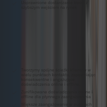
Usprawnione dostarczanie treści z
szybszym wejściem na rynek
Zarządzanie doświadczeniem
omnichannel
Tworzymy spójne ścieżki klientów w wielu punktach
kontaktu, zapewniając konsekwentne i angażujące
doświadczenia online i offline.
Tworzymy spójne ścieżki klientów w
wielu punktach kontaktu, zapewniając
konsekwentne i angażujące
doświadczenia online i offline.
Zunifikowane doświadczenia online i
offline dla płynnego zaangażowania
Większe zaangażowanie w punktach