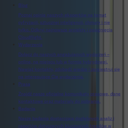
Blog
Poznaj opinie naszych ekspertów na temat
cyfryzacji, sztucznej inteligencji, chmury i nie
tylko. Odkryj najnowsze projekty i osiągnięcia
Cloudflight.
Wydarzenia
Dołącz do naszych angażujących wydarzeń –
online, na miejscu lub w formie hybrydowej.
Nawiąż kontakty, zdobądź wiedzę i zarejestruj się
na interesujące Cię wydarzenia.
Prasa
Znajdź nasze oficjalne komunikaty prasowe, dane
kontaktowe oraz materiały do pobrania.
Badania
Nasze badania dostarczają dogłębnych analiz i
raportów dotyczących kluczowych trendów w