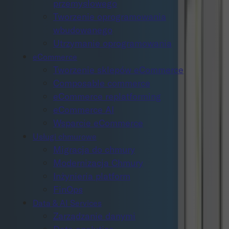
przemysłowego
Tworzenie oprogramowania
wbudowanego
Utrzymanie oprogramowania
eCommerce
Tworzenie sklepów eCommerce
Composable commerce
eCommerce replatforming
eCommerce AI
Wsparcie eCommerce
Usługi chmurowe
Migracja do chmury
Modernizacja Chmury
Inżynieria platform
FinOps
Data & AI Services
Zarządzanie danymi