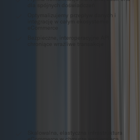
dla spójnych doświadczeń
Optymalizujemy przepływ danych i
integrację w całym ekosystemie
eCommerce
Bezpieczne, interoperacyjne API
chroniące wrażliwe transakcje
Technologie cloud-native
Wykorzystujemy technologie cloud-native
zapewniające skalowalność i elastyczność,
pozwalając firmom szybko dostosowywać się do
zmieniających się potrzeb i redukować koszty
infrastruktury.
Skalowalna, elastyczna infrastruktura
eCommerce w chmurze wspierająca