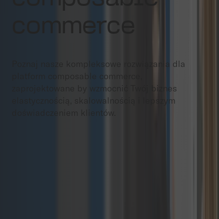
commerce
Poznaj nasze kompleksowe rozwiązania dla
platform composable commerce,
zaprojektowane by wzmocnić Twój biznes
elastycznością, skalowalnością i lepszym
doświadczeniem klientów.
Integracja mikroserwisów
Wdrażamy niezależne mikroserwisy umożliwiające
konkretne funkcjonalności, pozwalając firmom
dodawać lub modyfikować funkcje bez wpływu na
cały system.