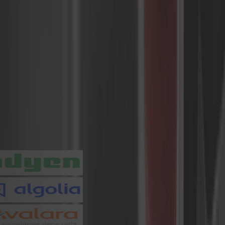
analityczne pokazujące, jak
odwiedzający wchodzą w interakcję z
interfejsami eCommerce
Mixpanel – Analityka oparta na
zdarzeniach pomagająca
identyfikować najcenniejsze
segmenty klientów i ścieżki
Power BI – Pakiet business
intelligence przekształcający dane
eCommerce w praktyczne
wizualizacje
Partnerzy i technologie