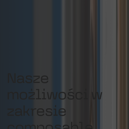
dostosowujące się do zmieniających się
potrzeb rynku
Stałe wsparcie naszego doświadczonego
zespołu specjalistów composable
commerce
Nasze
możliwości w
zakresie
composable