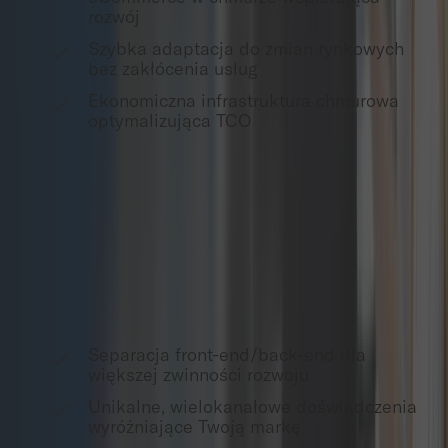
rozwój
Szybka adaptacja do zmian rynkowych
bez zakłócenia usług
Ekonomiczna infrastruktura chmurowa
optymalizująca TCO
Architektura headless commerce
Oddzielamy warstwę prezentacji front-end od
operacji back-end, dając firmom swobodę tworzenia
unikalnych doświadczeń klientów w wielu kanałach.
Separacja front-end/back-end dla
większej zwinności rozwoju
Unikalne, wielokanałowe doświadczenia
wyróżniające Twoją markę