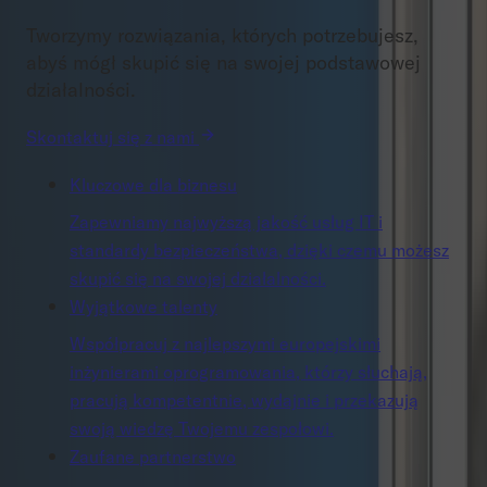
Tworzymy rozwiązania, których potrzebujesz,
abyś mógł skupić się na swojej podstawowej
działalności.
Skontaktuj się z nami
Kluczowe dla biznesu
Zapewniamy najwyższą jakość usług IT i
standardy bezpieczeństwa, dzięki czemu możesz
skupić się na swojej działalności.
Wyjątkowe talenty
Współpracuj z najlepszymi europejskimi
inżynierami oprogramowania, którzy słuchają,
pracują kompetentnie, wydajnie i przekazują
swoją wiedzę Twojemu zespołowi.
Zaufane partnerstwo