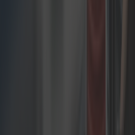
PayPal – Szeroko rozpoznawalne
rozwiązanie płatnicze zwiększające
zaufanie konsumentów
Klarna – Usługa kup-teraz-zapłać-
później zwiększająca średnią
wartość zamówienia
PayU – Kompleksowe rozwiązanie
płatnicze zoptymalizowane dla
rynków wschodzących
Przelewy24 – Popularna polska
bramka płatnicza dla sukcesu
regionalnego eCommerce
Personalizacja i segmentacja
Architektury composable umożliwiają wdrożenie
silników personalizacji analizujących dane