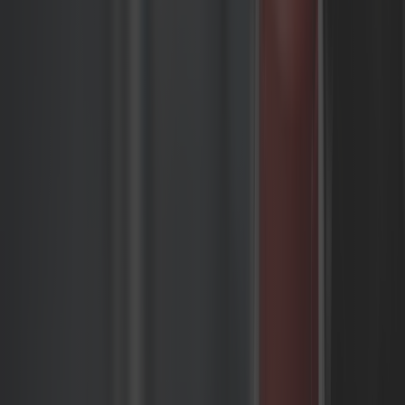
zarządzania lojalnością, umożliwiając firmom
tworzenie targetowanych kampanii i budowanie
długoterminowych relacji z klientami. Marketerzy
mogą definiować segmentowane grupy
odbiorców i odpowiednio dostosowywać
doświadczenia, zwiększając powtarzalne zakupy
i wartość życiową klienta.
W naszych projektach usług composable
commerce używamy:
Voucherify – Konfigurowalny silnik
promocji wspierający złożone
scenariusze rabatowe i
spersonalizowane oferty
Open Loyalty – Elastyczna platforma
programów lojalnościowych
zwiększająca retencję klientów
poprzez punkty, poziomy i nagrody
Talon.one – Enterprise silnik