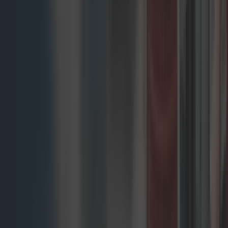
Storyblok – Headless CMS klasy
enterprise z możliwościami wizualnej
edycji
Strapi – Elastyczny, open-source
headless CMS przyspieszający
rozwój
Contentful – Platforma treści API-
first skalująca się z potrzebami
biznesu
Contentstack – Enterprise headless
CMS z zaawansowanymi funkcjami
personalizacji
Dostawcy płatności
Composable commerce umożliwia firmom łatwą
integrację najlepszych usług płatniczych,