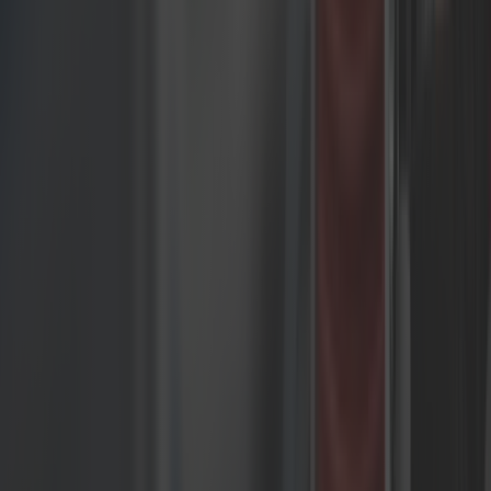
klientów w celu dostarczania dopasowanych
doświadczeń, poprawiając zaangażowanie i
konwersję. Marketerzy mogą tworzyć
spersonalizowane treści na podstawie zachowań
i wcześniejszych zakupów, zwiększając wartość
życiową klienta i powtarzalność biznesu.
Integrujemy wiodące rozwiązania personalizacji
w naszych usługach composable commerce:
Algolia Recommendations –
Rekomendacje produktów oparte na
AI zwiększające średnią wartość
zamówienia
Klaviyo – Automatyzacja
targetowanego email marketingu
zwiększająca ruch i konwersje
Moengage – Platforma
zaangażowania klientów
wzmacniająca personalizację