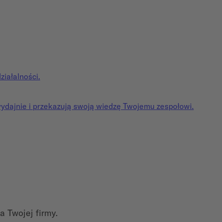
iałalności.
wydajnie i przekazują swoją wiedzę Twojemu zespołowi.
 Twojej firmy.