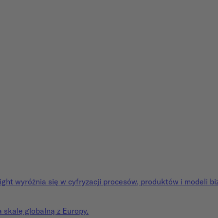
ght wyróżnia się w cyfryzacji procesów, produktów i modeli b
a skalę globalną z Europy.