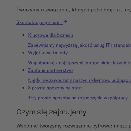
Tworzymy rozwiązania, których potrzebujesz, ab
Skontaktuj się z nami
Kluczowe dla biznesu
Zapewniamy najwyższą jakość usług IT i standard
Wyjątkowe talenty
Współpracuj z najlepszymi europejskimi inżynie
Zaufane partnerstwo
Nigdy nie zawodzimy naszych klientów, budując 
3 proste sposoby na start
Trzy proste sposoby na rozpoczęcie współpracy
Czym się zajmujemy
Wspólnie tworzymy rozwiązania cyfrowe: nasze 