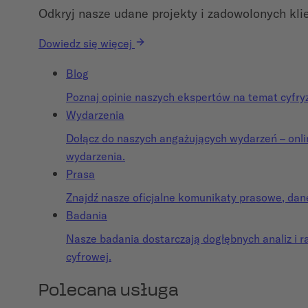
Odkryj nasze udane projekty i zadowolonych kli
Dowiedz się więcej
Blog
Poznaj opinie naszych ekspertów na temat cyfryzac
Wydarzenia
Dołącz do naszych angażujących wydarzeń – onlin
wydarzenia.
Prasa
Znajdź nasze oficjalne komunikaty prasowe, dan
Badania
Nasze badania dostarczają dogłębnych analiz i r
cyfrowej.
Polecana usługa