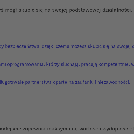
yś mógł skupić się na swojej podstawowej działalności.
y bezpieczeństwa, dzięki czemu możesz skupić się na swojej dz
rami oprogramowania, którzy słuchają, pracują kompetentnie, 
długotrwałe partnerstwa oparte na zaufaniu i niezawodności.
podejście zapewnia maksymalną wartość i wydajność dla