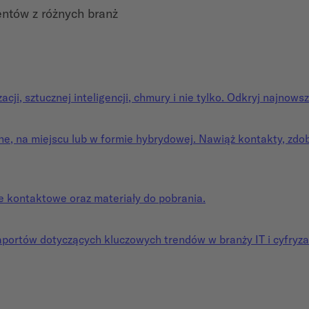
entów z różnych branż
ji, sztucznej inteligencji, chmury i nie tylko. Odkryj najnowsz
e, na miejscu lub w formie hybrydowej. Nawiąż kontakty, zdobą
e kontaktowe oraz materiały do pobrania.
aportów dotyczących kluczowych trendów w branży IT i cyfryza