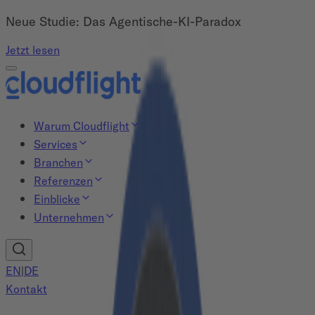
Neue Studie: Das Agentische-KI-Paradox
Jetzt lesen
Warum Cloudflight
Services
Branchen
Referenzen
Einblicke
Unternehmen
EN
|
DE
Kontakt