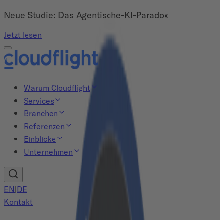
Neue Studie: Das Agentische-KI-Paradox
Jetzt lesen
Warum Cloudflight
Services
Branchen
Referenzen
Einblicke
Unternehmen
EN
|
DE
Kontakt