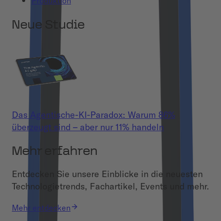
Produktion
Neue Studie
Das Agentische-KI-Paradox: Warum 86%
überzeugt sind – aber nur 11% handeln
Mehr erfahren
Entdecken Sie unsere Einblicke in die neuesten
Technologietrends, Fachartikel, Events und mehr.
Mehr entdecken