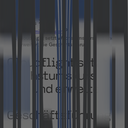
Insights
Pressemitteilungen
Cloudflight setzt Wachstumskurs fort und
erweitert die Geschäftsführung
Cloudflight setzt
Wachstumskurs
fort und erweitert
die
Geschäftsführung