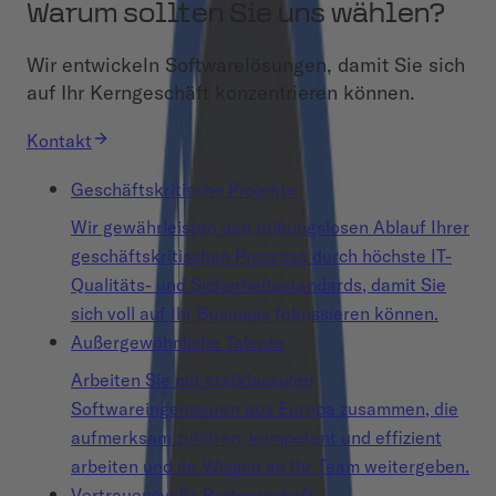
Warum sollten Sie uns wählen?
Wir entwickeln Softwarelösungen, damit Sie sich
auf Ihr Kerngeschäft konzentrieren können.
Kontakt
Geschäftskritische Projekte
Wir gewährleisten den reibungslosen Ablauf Ihrer
geschäftskritischen Prozesse durch höchste IT-
Qualitäts- und Sicherheitsstandards, damit Sie
sich voll auf Ihr Business fokussieren können.
Außergewöhnliche Talente
Arbeiten Sie mit erstklassigen
Softwareingenieuren aus Europa zusammen, die
aufmerksam zuhören, kompetent und effizient
arbeiten und ihr Wissen an Ihr Team weitergeben.
Vertrauensvolle Partnerschaft