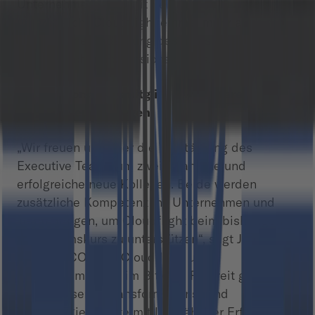
Unternehmen inne. Mit der Personalie
unterstreicht Cloudflight einmal mehr auch die
strategische Bedeutung des anvisierten
anorganischen Expansionskurses.
Bitkom-Vorstandsmitglied Jörn Petereit
begrüßt neue Kollegen
„Wir freuen uns über die Verstärkung des
Executive Teams um zwei erfahrene und
erfolgreiche neue Kollegen. Beide werden
zusätzliche Kompetenz ins Unternehmen und
Team bringen, um Cloudflight beim bisherigen
Wachstumskurs zu unterstützen“, sagt Jörn
Petereit, COO bei Cloudflight und
Vorstandsmitglied im Bitkom. Petereit gilt als
ausgewiesener Transformations- und
Technologieexperte mit langjähriger Erfahrung in