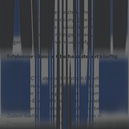
„Cloudflight hat in den letzten Jahren eine
beeindruckende Entwicklung gezeigt und ich
freue mich darauf, den zukünftigen Kurs des
Unternehmens aktiv mitzugestalten“, so Dr.
Roger E. Kehl zu seiner neuen Aufgabe.
Erfahrener Ökonom Oberhaus steuert künftig
Finanzen
Als neuer CFO steuert Christoph Oberhaus den
Bereich Finanzen. Der Finanzexperte mit
jahrelanger Erfahrung in Portfoliounternehmen
im Private-Equity-Umfeld arbeitete mehrere
Jahre für renommierte Unternehmensberatungen.
Zudem hielt er diverse Führungsrollen in
Finanzpositionen bei international bekannten