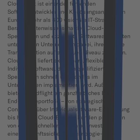
Cloudflight ist einer der führenden
Softwareentwickler und KI-Lösungsanbieter in
Europa. Mehr als 400 visionäre IT-Strategen,
Berater, Datenwissenschaftler, Cloud-
Spezialisten und exzellente Softwarearchitekten
unterstützen Unternehmen dabei, ihre digitale
Transformation auf ein neues Niveau zu heben.
Cloudflight liefert skalierbare, flexible
Individualsoftware, die von qualifizierten IT-
Spezialisten schnell und nahtlos im
Unternehmen implementiert wird. Außerdem
bietet Cloudflight ein ganzheitliches End-to-
End-Serviceportfolio – von
strategischem
Consulting über Individualsoftware-Entwicklung
bis hin zum Cloud-Betrieb.
Kunden profitieren
von einem schnellen Return on Investment,
einem zukunftssicheren Technologie-Stack