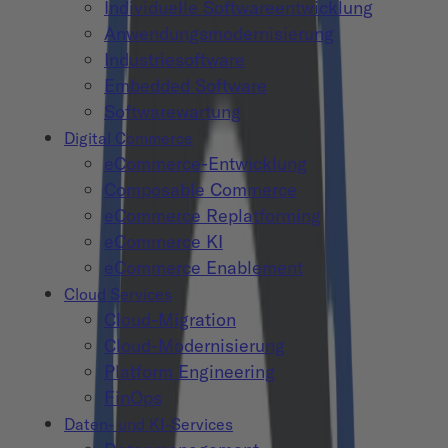
Individuelle Softwareentwicklung
Anwendungsmodernisierung
Industriesoftware
Embedded Software
Softwarewartung
Digital Commerce
eCommerce-Entwicklung
Composable Commerce
eCommerce Replatforming
eCommerce KI
eCommerce Enablement
Cloud Services
Cloud-Migration
Cloud-Modernisierung
Platform Engineering
FinOps
Daten- und KI-Services