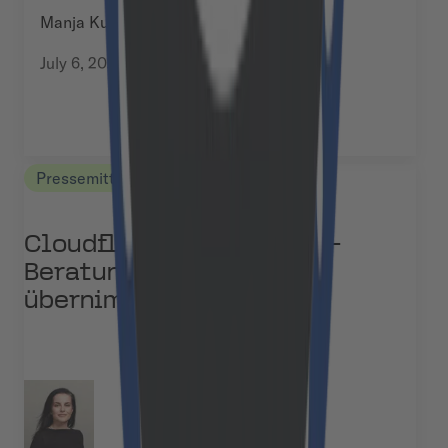
Manja Kuchel
July 6, 2026
Pressemitteilungen
Cloudflight baut AI-First-
Beratung auf, neuer CEO
übernimmt