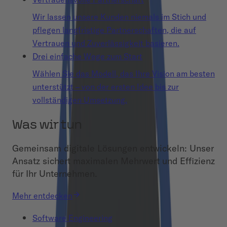
Wir lassen unsere Kunden niemals im Stich und
pflegen langfristige Partnerschaften, die auf
Vertrauen und Zuverlässigkeit basieren.
Drei einfache Wege zum Start
Wählen Sie das Modell, das Ihre Vision am besten
unterstützt – von der ersten Idee bis zur
vollständigen Umsetzung.
Was wir tun
Gemeinsam digitale Lösungen entwickeln: Unser
Ansatz sichert maximalen Mehrwert und Effizienz
für Ihr Unternehmen.
Mehr entdecken
Software Engineering