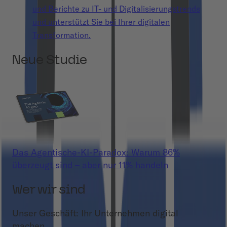
und Berichte zu IT- und Digitalisierungstrends
und unterstützt Sie bei Ihrer digitalen
Transformation.
Neue Studie
Das Agentische-KI-Paradox: Warum 86%
überzeugt sind – aber nur 11% handeln
Wer wir sind
Unser Geschäft: Ihr Unternehmen digital
machen.