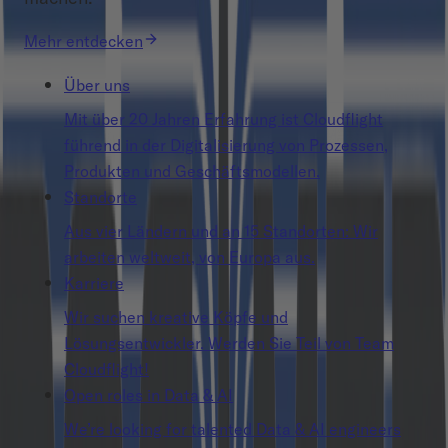
Mehr entdecken
Über uns
Mit über 20 Jahren Erfahrung ist Cloudflight
führend in der Digitalisierung von Prozessen,
Produkten und Geschäftsmodellen.
Standorte
Aus vier Ländern und an 15 Standorten: Wir
arbeiten weltweit, von Europa aus.
Karriere
Wir suchen kreative Köpfe und
Lösungsentwickler. Werden Sie Teil von Team
Cloudflight!
Open roles in Data & AI
We’re looking for talented Data & AI engineers