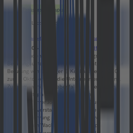
Pressemitteilungen
04.10.2021
•
Letztes Update:
28.10.2024
Marie Orlowski
,
PR & Communications Lead
München 04. Oktober 2021
–
Cloudflight
, eines
der führenden Software-Entwicklungs- und IT-
Beratungsunternehmen, komplementiert mit der
Berufung von Dr. Roger E. Kehl als neuen CEO
zum 1. Oktober 2021 die Unternehmensführung.
Zusammen mit dem ebenfalls neu berufenen
CFO Christoph Oberhaus und dem
Geschäftsführer Jörn Petereit, COO und Mitglied
des Bitkom-Vorstands, wird die neue
Geschäftsführung den bereits erfolgreich
eingeleiteten Wachstumskurs als Experte für
Individualsoftware, Cloud
Native und
Künstliche