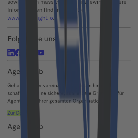
sowie einem massiven Effizienzgewinn. Weitere
Informationen finden Sie unter
www.cloudflight.io
.
Folgen Sie uns
Agent Hub
Gehen Sie über vereinzelte AI-Piloten hinaus und
schaffen Sie eine sichere, skalierbare Grundlage für
Agentic AI in Ihrer gesamten Organisation.
Zur Demo
Agent Hub