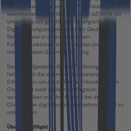
der digitalen Transformation. Vor Cloudflight
verantwortete er als Vice President IoT/M2M die
Umsetzung von geschäftsfeldübergreifenden
Digitalisierungsprojekten bei der Deutschen
Bahn und war in unterschiedlichen
Führungsfunktionen bei nationalen und
internationalen Unternehmen tätig.
Das neuaufgestellte Geschäftsführungsteam
liefert somit die optimalen Kompetenzen und
Erfahrungen, um die bisherige Entwicklung von
Cloudflight auch weiterhin erfolgreich
voranzutreiben und ihre Kunden bei den
Chancen der digitalen Transformation optimal zu
unterstützen.
Über Cloudflight