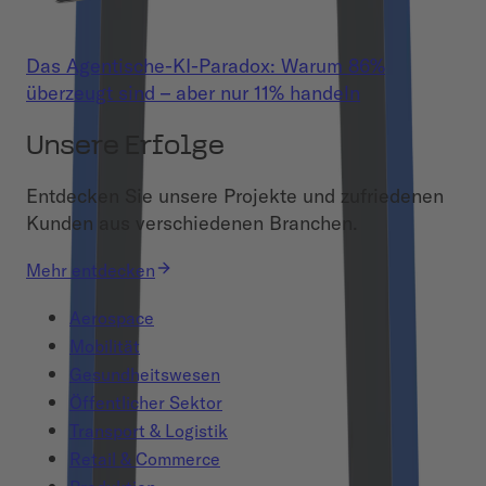
Das Agentische-KI-Paradox: Warum 86%
überzeugt sind – aber nur 11% handeln
Unsere Erfolge
Entdecken Sie unsere Projekte und zufriedenen
Kunden aus verschiedenen Branchen.
Mehr entdecken
Aerospace
Mobilität
Gesundheitswesen
Öffentlicher Sektor
Transport & Logistik
Retail & Commerce