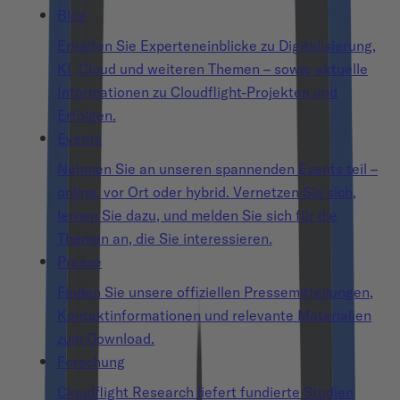
Blog
Erhalten Sie Experteneinblicke zu Digitalisierung,
KI, Cloud und weiteren Themen – sowie aktuelle
Informationen zu Cloudflight-Projekten und
Erfolgen.
Events
Nehmen Sie an unseren spannenden Events teil –
online, vor Ort oder hybrid. Vernetzen Sie sich,
lernen Sie dazu, und melden Sie sich für die
Themen an, die Sie interessieren.
Presse
Finden Sie unsere offiziellen Pressemitteilungen,
Kontaktinformationen und relevante Materialien
zum Download.
Forschung
Cloudflight Research liefert fundierte Studien