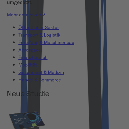
umgesetzt.
Mehr entdecken
Öffentlicher Sektor
Transport & Logistik
Fertigung & Maschinenbau
Aerospace
Finanzbereich
Mobilität
Gesundheit & Medizin
Handel & Commerce
Neue Studie