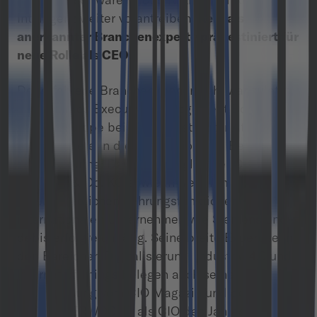
Intelligenz weiter vorantreiben.
Kehl als
anerkannter Branchenexperte prädestiniert für
neue Rolle als CEO
Der erfahrene Branchenkenner Kehl war zuletzt
Mitglied des Executive Management Boards
Central Europe beim IT-Dienstleister Atos und
verantwortete in dieser Position den Bereich
Manufacturing. Davor war er globaler CIO bei der
Festo SE & Co. KG sowie in weiteren
unterschiedlichen Führungsfunktionen bei
internationalen Unternehmen wie Siemens und
debis erfolgreich tätig. Seine breite Expertise in
den Bereichen Digitalisierung, Industrie 4.0 und
Internet of Things belegen auch seine
Auszeichnung vom CIO Magazin und der
COMPUTERWOCHE als CIO des Jahres 2016.