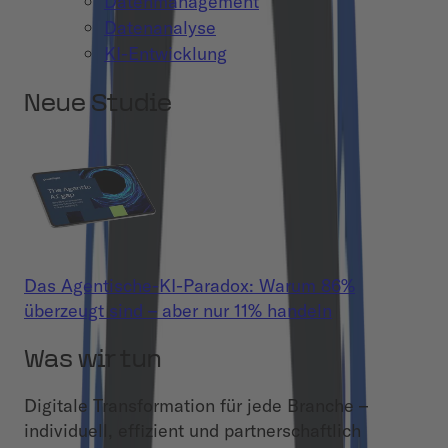
Datenmanagement
Datenanalyse
KI-Entwicklung
Neue Studie
Das Agentische-KI-Paradox: Warum 86%
überzeugt sind – aber nur 11% handeln
Was wir tun
Digitale Transformation für jede Branche –
individuell, effizient und partnerschaftlich