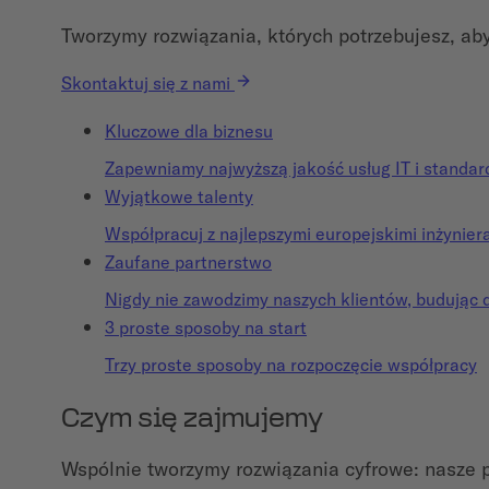
Tworzymy rozwiązania, których potrzebujesz, ab
Skontaktuj się z nami
Kluczowe dla biznesu
Zapewniamy najwyższą jakość usług IT i standard
Wyjątkowe talenty
Współpracuj z najlepszymi europejskimi inżynie
Zaufane partnerstwo
Nigdy nie zawodzimy naszych klientów, budując 
3 proste sposoby na start
Trzy proste sposoby na rozpoczęcie współpracy
Czym się zajmujemy
Wspólnie tworzymy rozwiązania cyfrowe: nasze 