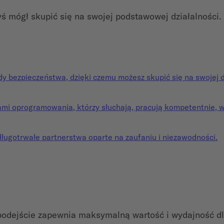
yś mógł skupić się na swojej podstawowej działalności.
y bezpieczeństwa, dzięki czemu możesz skupić się na swojej dz
rami oprogramowania, którzy słuchają, pracują kompetentnie, 
długotrwałe partnerstwa oparte na zaufaniu i niezawodności.
podejście zapewnia maksymalną wartość i wydajność dla