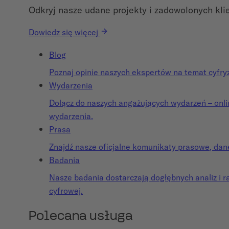
Odkryj nasze udane projekty i zadowolonych kli
Dowiedz się więcej
Blog
Poznaj opinie naszych ekspertów na temat cyfryzac
Wydarzenia
Dołącz do naszych angażujących wydarzeń – onlin
wydarzenia.
Prasa
Znajdź nasze oficjalne komunikaty prasowe, dan
Badania
Nasze badania dostarczają dogłębnych analiz i r
cyfrowej.
Polecana usługa