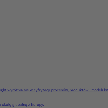
ght wyróżnia się w cyfryzacji procesów, produktów i modeli b
a skalę globalną z Europy.