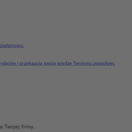
iałalności.
wydajnie i przekazują swoją wiedzę Twojemu zespołowi.
 Twojej firmy.