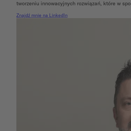
tworzeniu innowacyjnych rozwiązań, które w sp
Znajdź mnie na LinkedIn