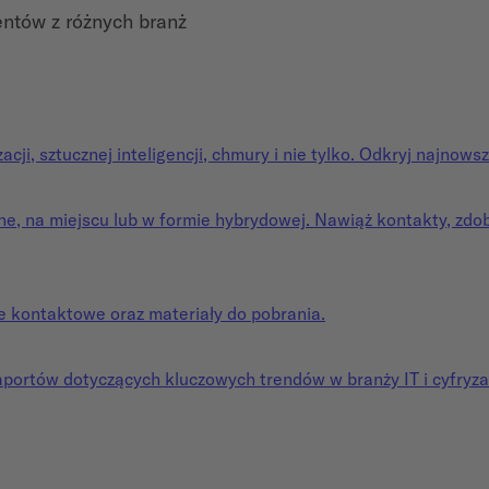
entów z różnych branż
ji, sztucznej inteligencji, chmury i nie tylko. Odkryj najnowsz
e, na miejscu lub w formie hybrydowej. Nawiąż kontakty, zdobą
e kontaktowe oraz materiały do pobrania.
aportów dotyczących kluczowych trendów w branży IT i cyfryza