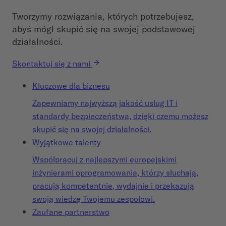
Tworzymy rozwiązania, których potrzebujesz,
abyś mógł skupić się na swojej podstawowej
działalności.
Skontaktuj się z nami
Kluczowe dla biznesu
Zapewniamy najwyższą jakość usług IT i
standardy bezpieczeństwa, dzięki czemu możesz
skupić się na swojej działalności.
Wyjątkowe talenty
Współpracuj z najlepszymi europejskimi
inżynierami oprogramowania, którzy słuchają,
pracują kompetentnie, wydajnie i przekazują
swoją wiedzę Twojemu zespołowi.
Zaufane partnerstwo