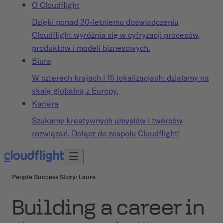
O Cloudflight
Dzięki ponad 20-letniemu doświadczeniu
Cloudflight wyróżnia się w cyfryzacji procesów,
produktów i modeli biznesowych.
Biura
W czterech krajach i 15 lokalizacjach: działamy na
skalę globalną z Europy.
Kariera
Szukamy kreatywnych umysłów i twórców
rozwiązań. Dołącz do zespołu Cloudflight!
People Success Story: Laura
Building a career in