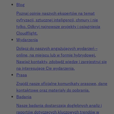
Blog
Poznaj opinie naszych ekspertów na temat
cyfryzacji, sztucznej inteligencji, chmury i nie
tylko. Odkryj najnowsze projekty i osiągnięcia
Cloudflight.
Wydarzenia
Dołącz do naszych angażujących wydarzeń –
online, na miejscu lub w formie hybrydowej.
Nawiąż kontakty, zdobądź wiedzę i zarejestruj się
na interesujące Cię wydarzenia.
Prasa
Znajdź nasze oficjalne komunikaty prasowe, dane
kontaktowe oraz materiały do pobrania.
Badania
Nasze badania dostarczają dogłębnych analiz i
raportów dotyczących kluczowych trendów w