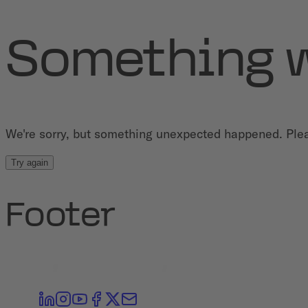
Something 
We're sorry, but something unexpected happened. Plea
Try again
Footer