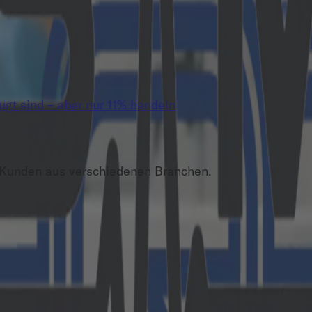
t sind – aber nur 11% handeln
 Kunden aus verschiedenen Branchen.