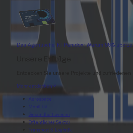
Das Agentische-KI-Paradox: Warum 86% überzeug
Unsere Erfolge
Entdecken Sie unsere Projekte und zufriedenen
Mehr entdecken
Aerospace
Mobilität
Gesundheitswesen
Öffentlicher Sektor
Transport & Logistik