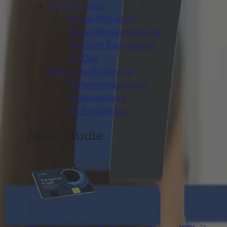
Cloud Services
Cloud-Migration
Cloud-Modernisierung
Platform Engineering
FinOps
Daten- und KI-Services
Datenmanagement
Datenanalyse
KI-Entwicklung
Neue Studie