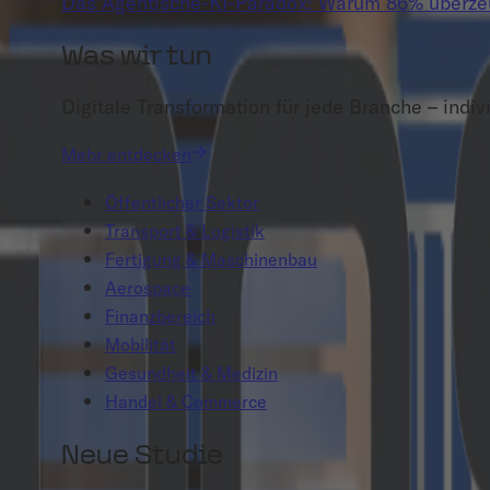
Das Agentische-KI-Paradox: Warum 86% überzeug
Was wir tun
Digitale Transformation für jede Branche – indivi
Mehr entdecken
Öffentlicher Sektor
Transport & Logistik
Fertigung & Maschinenbau
Aerospace
Finanzbereich
Mobilität
Gesundheit & Medizin
Handel & Commerce
Neue Studie