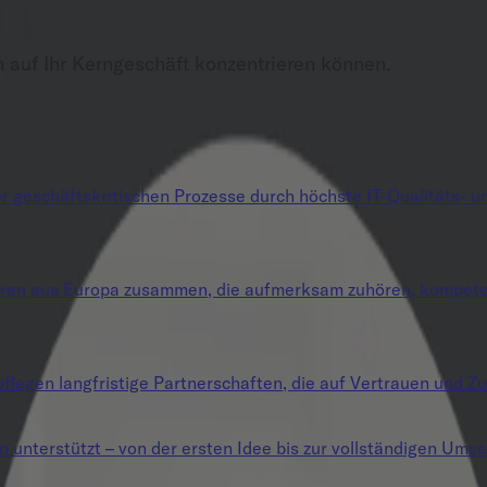
h auf Ihr Kerngeschäft konzentrieren können.
 geschäftskritischen Prozesse durch höchste IT-Qualitäts- und
uren aus Europa zusammen, die aufmerksam zuhören, kompetent
flegen langfristige Partnerschaften, die auf Vertrauen und Zu
n unterstützt – von der ersten Idee bis zur vollständigen Umse