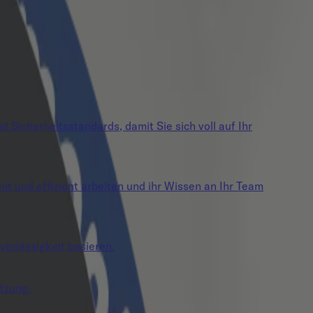
 Sicherheitsstandards, damit Sie sich voll auf Ihr
 und effizient arbeiten und ihr Wissen an Ihr Team
verlässigkeit basieren.
tzung.