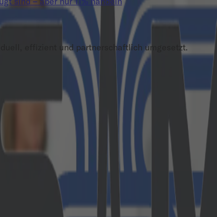
t sind – aber nur 11% handeln
duell, effizient und partnerschaftlich umgesetzt.