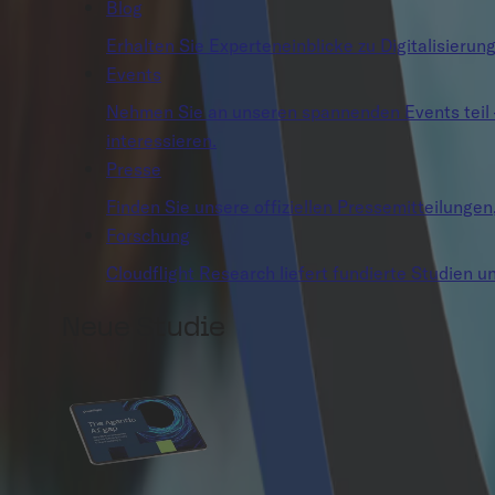
Blog
Erhalten Sie Experteneinblicke zu Digitalisierun
Events
Nehmen Sie an unseren spannenden Events teil – o
interessieren.
Presse
Finden Sie unsere offiziellen Pressemitteilunge
Forschung
Cloudflight Research liefert fundierte Studien un
Neue Studie