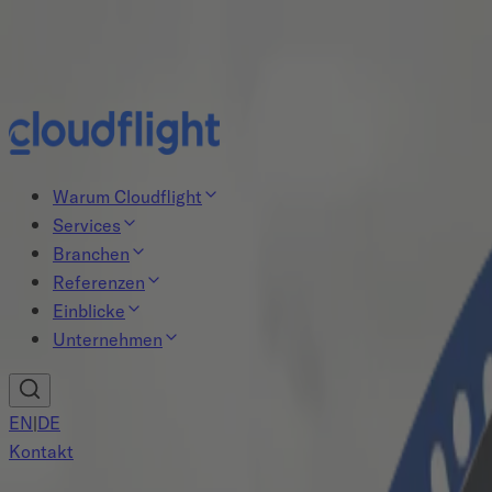
Neue Studie: Das Agentische-KI-Paradox
Jetzt lesen
Warum Cloudflight
Services
Branchen
Referenzen
Einblicke
Unternehmen
EN
|
DE
Kontakt