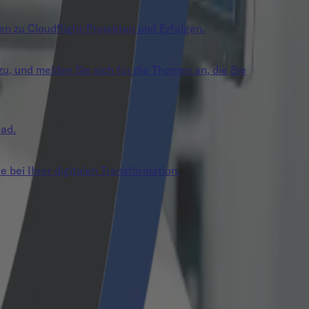
en zu Cloudflight-Projekten und Erfolgen.
zu, und melden Sie sich für die Themen an, die Sie
oad.
e bei Ihrer digitalen Transformation.