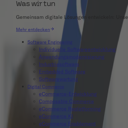
Was wir tun
Gemeinsam digitale Lösungen entwickeln: Unser
Mehr entdecken
Software Engineering
Individuelle Softwareentwicklung
Anwendungsmodernisierung
Industriesoftware
Embedded Software
Softwarewartung
Digital Commerce
eCommerce-Entwicklung
Composable Commerce
eCommerce Replatforming
eCommerce KI
eCommerce Enablement