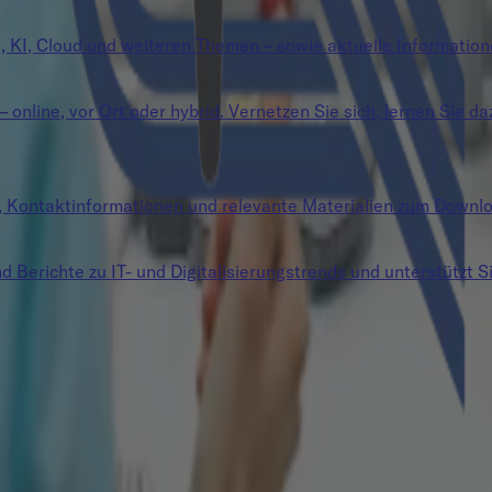
g, KI, Cloud und weiteren Themen – sowie aktuelle Information
nline, vor Ort oder hybrid. Vernetzen Sie sich, lernen Sie da
n, Kontaktinformationen und relevante Materialien zum Downl
d Berichte zu IT- und Digitalisierungstrends und unterstützt Si