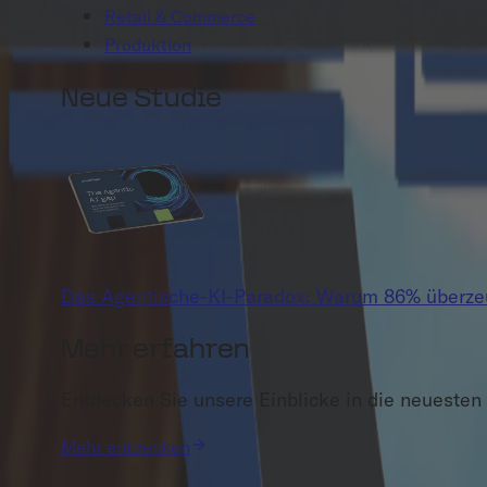
Retail & Commerce
Produktion
Neue Studie
Das Agentische-KI-Paradox: Warum 86% überzeug
Mehr erfahren
Entdecken Sie unsere Einblicke in die neuesten 
Mehr entdecken