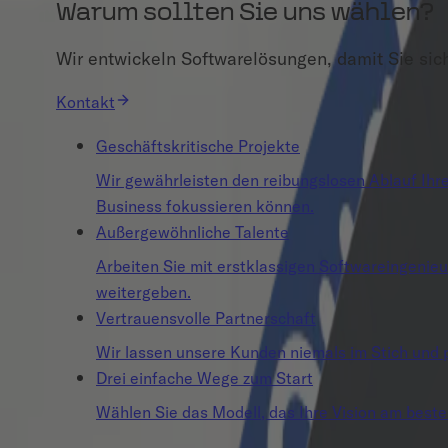
Warum sollten Sie uns wählen?
Wir entwickeln Softwarelösungen, damit Sie sic
Kontakt
Geschäftskritische Projekte
Wir gewährleisten den reibungslosen Ablauf Ihrer
Business fokussieren können.
Außergewöhnliche Talente
Arbeiten Sie mit erstklassigen Softwareingenie
weitergeben.
Vertrauensvolle Partnerschaft
Wir lassen unsere Kunden niemals im Stich und p
Drei einfache Wege zum Start
Wählen Sie das Modell, das Ihre Vision am beste