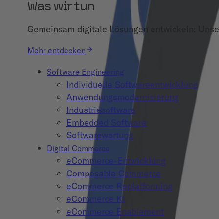
Was wir tun
Gemeinsam digitale Lösungen entwickeln: Unser
Mehr entdecken
Software Engineering
Individuelle Softwareentwicklung
Anwendungsmodernisierung
Industriesoftware
Embedded Software
Softwarewartung
Digital Commerce
eCommerce-Entwicklung
Composable Commerce
eCommerce Replatforming
eCommerce KI
eCommerce Enablement