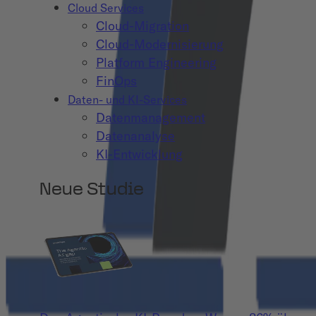
Cloud Services
Cloud-Migration
Cloud-Modernisierung
Platform Engineering
FinOps
Daten- und KI-Services
Datenmanagement
Datenanalyse
KI-Entwicklung
Neue Studie