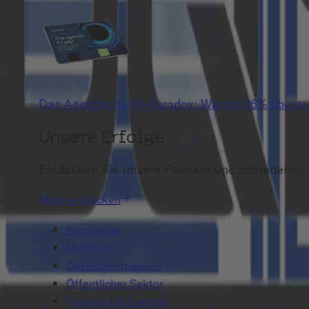
Das Agentische-KI-Paradox: Warum 86% überzeug
Unsere Erfolge
Entdecken Sie unsere Projekte und zufriedenen
Mehr entdecken
Aerospace
Mobilität
Gesundheitswesen
Öffentlicher Sektor
Transport & Logistik