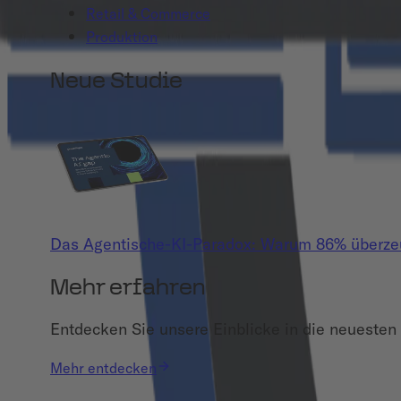
Retail & Commerce
Produktion
Neue Studie
Das Agentische-KI-Paradox: Warum 86% überzeug
Mehr erfahren
Entdecken Sie unsere Einblicke in die neuesten 
Mehr entdecken