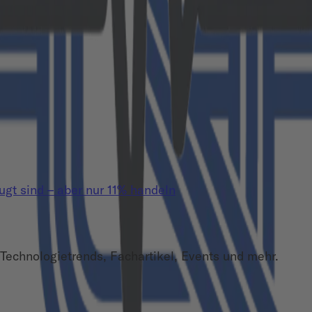
t sind – aber nur 11% handeln
Technologietrends, Fachartikel, Events und mehr.