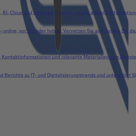
g, KI, Cloud und weiteren Themen – sowie aktuelle Information
nline, vor Ort oder hybrid. Vernetzen Sie sich, lernen Sie da
n, Kontaktinformationen und relevante Materialien zum Downl
d Berichte zu IT- und Digitalisierungstrends und unterstützt Si