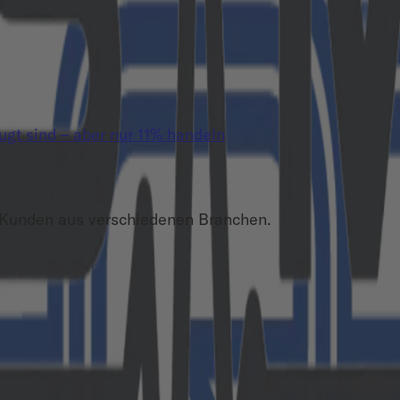
t sind – aber nur 11% handeln
 Kunden aus verschiedenen Branchen.