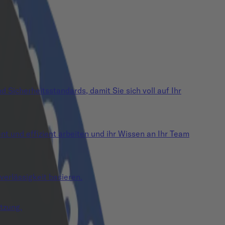
 Sicherheitsstandards, damit Sie sich voll auf Ihr
 und effizient arbeiten und ihr Wissen an Ihr Team
verlässigkeit basieren.
tzung.