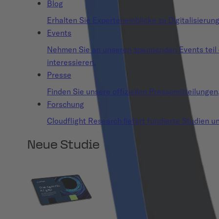
Blog
Erhalten Sie Experteneinblicke zu Digitalisierun
Events
Nehmen Sie an unseren spannenden Events teil – o
interessieren.
Presse
Finden Sie unsere offiziellen Pressemitteilunge
Forschung
Cloudflight Research liefert fundierte Studien un
Neue Studie