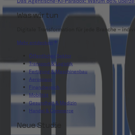
Das Agentische-KI-Paradox: Warum 86% überzeug
Was wir tun
Digitale Transformation für jede Branche – indivi
Mehr entdecken
Öffentlicher Sektor
Transport & Logistik
Fertigung & Maschinenbau
Aerospace
Finanzbereich
Mobilität
Gesundheit & Medizin
Handel & Commerce
Neue Studie