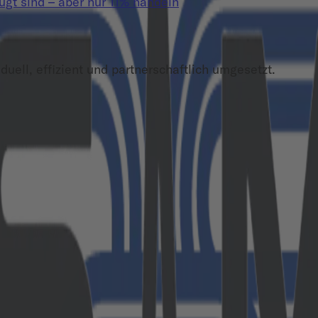
t sind – aber nur 11% handeln
duell, effizient und partnerschaftlich umgesetzt.