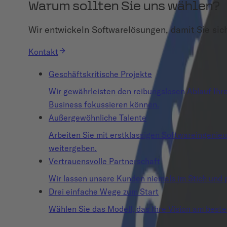
Warum sollten Sie uns wählen?
Wir entwickeln Softwarelösungen, damit Sie sic
Kontakt
Geschäftskritische Projekte
Wir gewährleisten den reibungslosen Ablauf Ihrer
Business fokussieren können.
Außergewöhnliche Talente
Arbeiten Sie mit erstklassigen Softwareingenie
weitergeben.
Vertrauensvolle Partnerschaft
Wir lassen unsere Kunden niemals im Stich und p
Drei einfache Wege zum Start
Wählen Sie das Modell, das Ihre Vision am beste