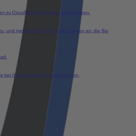
en zu Cloudflight-Projekten und Erfolgen.
zu, und melden Sie sich für die Themen an, die Sie
oad.
e bei Ihrer digitalen Transformation.