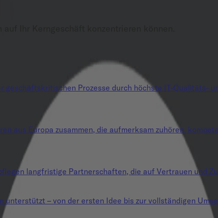
h auf Ihr Kerngeschäft konzentrieren können.
 geschäftskritischen Prozesse durch höchste IT-Qualitäts- und
uren aus Europa zusammen, die aufmerksam zuhören, kompetent
flegen langfristige Partnerschaften, die auf Vertrauen und Zu
n unterstützt – von der ersten Idee bis zur vollständigen Umse