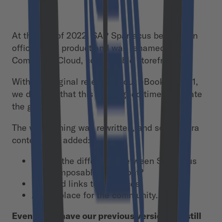
At the end of 2022, SAP Spartacus became an
official SAP product and was renamed “SAP
Commerce Cloud, composable storefront.”
With the original release of our eBook in 2021,
we decided that this was a good time to update
the guide.
The whole thing was rewritten, and some extra
content was added:
What’s the difference between Spartacus
and composable storefront?
Updated links to resources.
A new place for the community.
Even if you have our previous version, it’s still