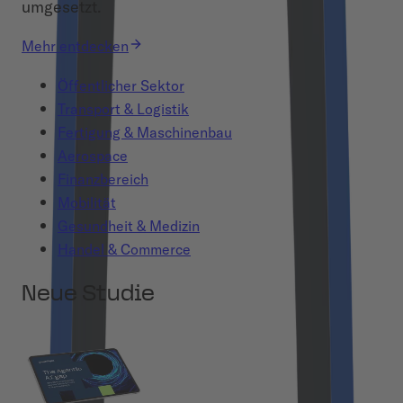
umgesetzt.
Mehr entdecken
Öffentlicher Sektor
Transport & Logistik
Fertigung & Maschinenbau
Aerospace
Finanzbereich
Mobilität
Gesundheit & Medizin
Handel & Commerce
Neue Studie