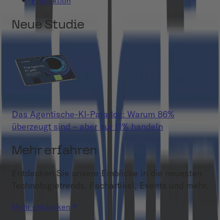
Produktion
Neue Studie
Das Agentische-KI-Paradox: Warum 86%
überzeugt sind – aber nur 11% handeln
Mehr erfahren
Entdecken Sie unsere Einblicke in die neuesten
Technologietrends, Fachartikel, Events und mehr.
Mehr entdecken