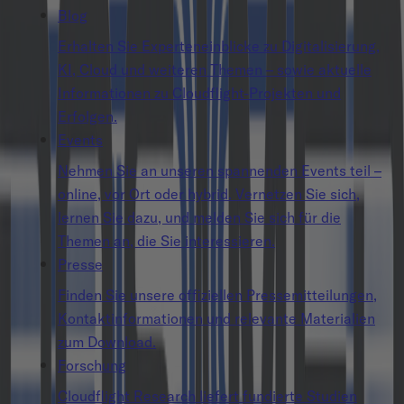
Blog
Erhalten Sie Experteneinblicke zu Digitalisierung,
KI, Cloud und weiteren Themen – sowie aktuelle
Informationen zu Cloudflight-Projekten und
Erfolgen.
Events
Nehmen Sie an unseren spannenden Events teil –
online, vor Ort oder hybrid. Vernetzen Sie sich,
lernen Sie dazu, und melden Sie sich für die
Themen an, die Sie interessieren.
Presse
Finden Sie unsere offiziellen Pressemitteilungen,
Kontaktinformationen und relevante Materialien
zum Download.
Forschung
Cloudflight Research liefert fundierte Studien