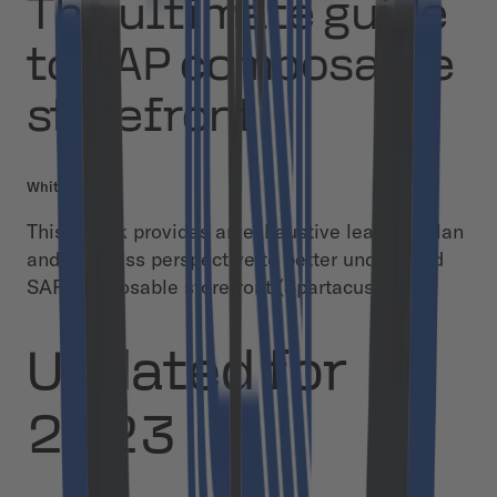
The ultimate guide
to SAP composable
storefront
White Paper
This eBook provides an exhaustive learning plan
and business perspective to better understand
SAP composable storefront (Spartacus).
Updated for
2023