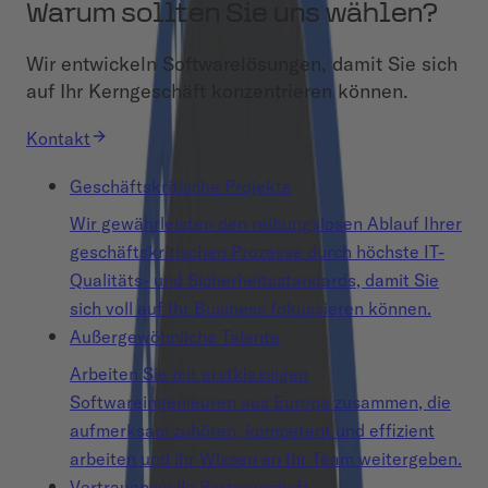
Warum sollten Sie uns wählen?
Wir entwickeln Softwarelösungen, damit Sie sich
auf Ihr Kerngeschäft konzentrieren können.
Kontakt
Geschäftskritische Projekte
Wir gewährleisten den reibungslosen Ablauf Ihrer
geschäftskritischen Prozesse durch höchste IT-
Qualitäts- und Sicherheitsstandards, damit Sie
sich voll auf Ihr Business fokussieren können.
Außergewöhnliche Talente
Arbeiten Sie mit erstklassigen
Softwareingenieuren aus Europa zusammen, die
aufmerksam zuhören, kompetent und effizient
arbeiten und ihr Wissen an Ihr Team weitergeben.
Vertrauensvolle Partnerschaft