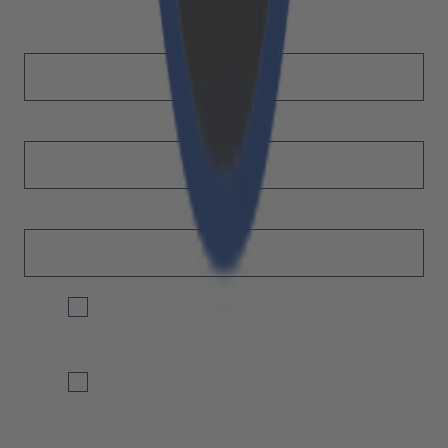
Vorname
*
Nachname
*
E-Mail
*
Ja, ich möchte das monatliche Wrap-Up von Cloudflight
erhalten und über interessante Research-Themen sowie
Events informiert werden.
Ja, ich akzeptiere die Verarbeitung meiner Daten
gemäß der Datenschutzerklärung (unter dem unten
stehendem Link).
*