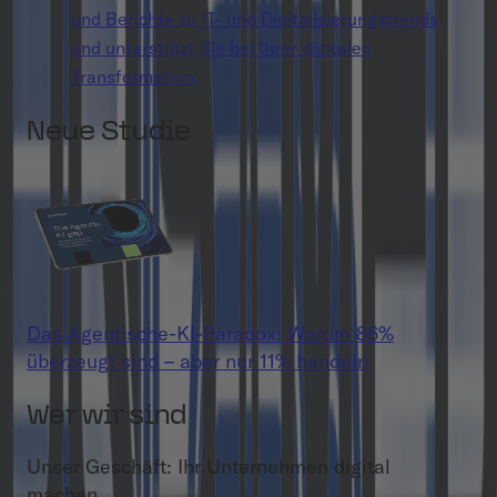
und Berichte zu IT- und Digitalisierungstrends
und unterstützt Sie bei Ihrer digitalen
Transformation.
Neue Studie
Das Agentische-KI-Paradox: Warum 86%
überzeugt sind – aber nur 11% handeln
Wer wir sind
Unser Geschäft: Ihr Unternehmen digital
machen.