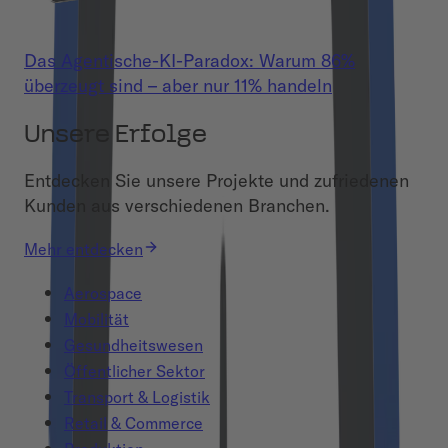
Das Agentische-KI-Paradox: Warum 86%
überzeugt sind – aber nur 11% handeln
Unsere Erfolge
Entdecken Sie unsere Projekte und zufriedenen
Kunden aus verschiedenen Branchen.
Mehr entdecken
Aerospace
Mobilität
Gesundheitswesen
Öffentlicher Sektor
Transport & Logistik
Retail & Commerce