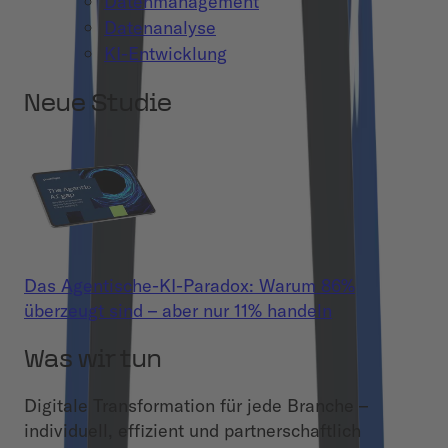
Datenmanagement
Datenanalyse
KI-Entwicklung
Neue Studie
Das Agentische-KI-Paradox: Warum 86%
überzeugt sind – aber nur 11% handeln
Was wir tun
Digitale Transformation für jede Branche –
individuell, effizient und partnerschaftlich