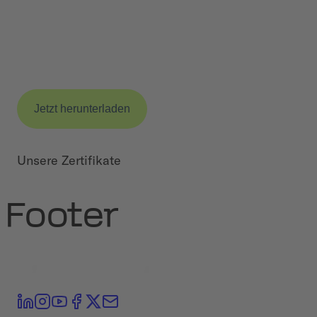
Nach erstmaligem Absenden dieses Formulars erhalten Sie
eine E-Mail mit einem Bestätigungslink, den Sie zum
Abschließen Ihrer Anfrage klicken müssen. Detailierte
Informationen zu Verarbeitung und Widerruf finden Sie in
§
3.5.2 unserer Datenschutzerklärung
.
Unsere Zertifikate
Footer