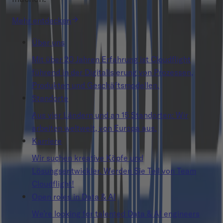
Mehr entdecken
Über uns
Mit über 20 Jahren Erfahrung ist Cloudflight
führend in der Digitalisierung von Prozessen,
Produkten und Geschäftsmodellen.
Standorte
Aus vier Ländern und an 15 Standorten: Wir
arbeiten weltweit, von Europa aus.
Karriere
Wir suchen kreative Köpfe und
Lösungsentwickler. Werden Sie Teil von Team
Cloudflight!
Open roles in Data & AI
We’re looking for talented Data & AI engineers