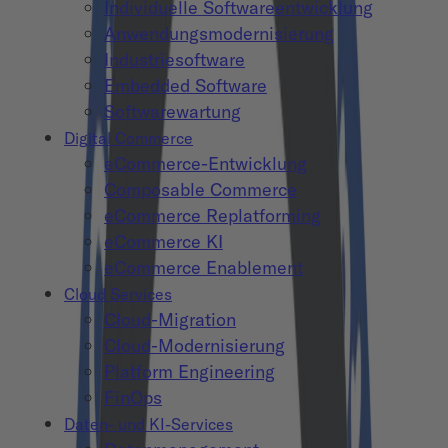
Individuelle Softwareentwicklung
Anwendungsmodernisierung
Industriesoftware
Embedded Software
Softwarewartung
Digital Commerce
eCommerce-Entwicklung
Composable Commerce
eCommerce Replatforming
eCommerce KI
eCommerce Enablement
Cloud Services
Cloud-Migration
Cloud-Modernisierung
Platform Engineering
FinOps
Daten- und KI-Services