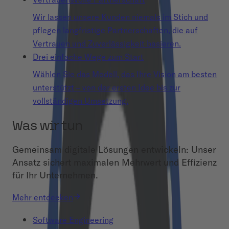
Wir lassen unsere Kunden niemals im Stich und
pflegen langfristige Partnerschaften, die auf
Vertrauen und Zuverlässigkeit basieren.
Drei einfache Wege zum Start
Wählen Sie das Modell, das Ihre Vision am besten
unterstützt – von der ersten Idee bis zur
vollständigen Umsetzung.
Was wir tun
Gemeinsam digitale Lösungen entwickeln: Unser
Ansatz sichert maximalen Mehrwert und Effizienz
für Ihr Unternehmen.
Mehr entdecken
Software Engineering