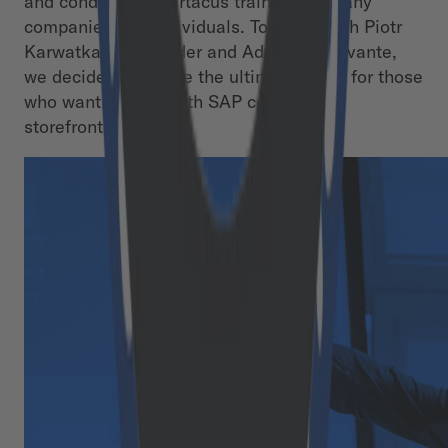
and conducted Spartacus training for many
companies and individuals. Together with Piotr
Karwatka, Co-founder and Advisor at Divante,
we decided to create the ultimate guide for those
who want to start with SAP composable
storefront.