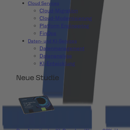
Cloud Services
Cloud-Migration
Cloud-Modernisierung
Platform Engineering
FinOps
Daten- und KI-Services
Datenmanagement
Datenanalyse
KI-Entwicklung
Neue Studie