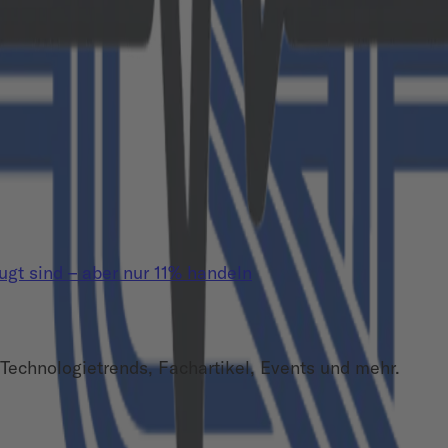
t sind – aber nur 11% handeln
Technologietrends, Fachartikel, Events und mehr.