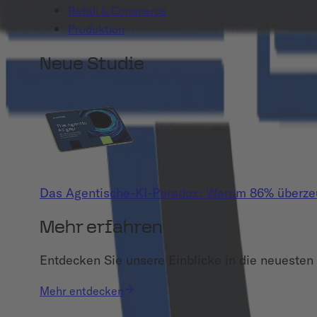
Retail & Commerce
Produktion
Neue Studie
Das Agentische-KI-Paradox: Warum 86% überzeug
Mehr erfahren
Entdecken Sie unsere Einblicke in die neuesten 
Mehr entdecken