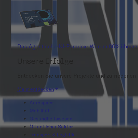
Das Agentische-KI-Paradox: Warum 86% überzeug
Unsere Erfolge
Entdecken Sie unsere Projekte und zufriedenen
Mehr entdecken
Aerospace
Mobilität
Gesundheitswesen
Öffentlicher Sektor
Transport & Logistik