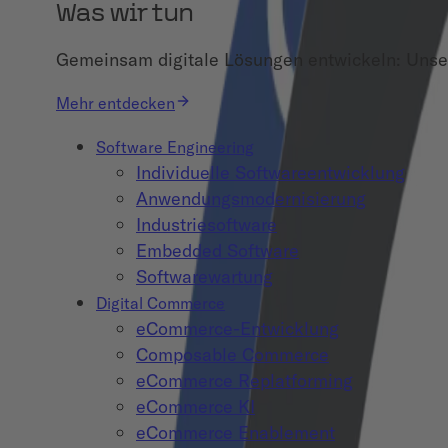
Was wir tun
Gemeinsam digitale Lösungen entwickeln: Unser
Mehr entdecken
Software Engineering
Individuelle Softwareentwicklung
Anwendungsmodernisierung
Industriesoftware
Embedded Software
Softwarewartung
Digital Commerce
eCommerce-Entwicklung
Composable Commerce
eCommerce Replatforming
eCommerce KI
eCommerce Enablement