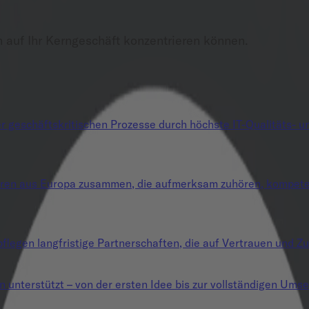
h auf Ihr Kerngeschäft konzentrieren können.
 geschäftskritischen Prozesse durch höchste IT-Qualitäts- und
uren aus Europa zusammen, die aufmerksam zuhören, kompetent
flegen langfristige Partnerschaften, die auf Vertrauen und Zu
n unterstützt – von der ersten Idee bis zur vollständigen Umse