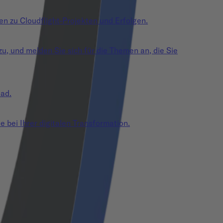
en zu Cloudflight-Projekten und Erfolgen.
zu, und melden Sie sich für die Themen an, die Sie
oad.
e bei Ihrer digitalen Transformation.