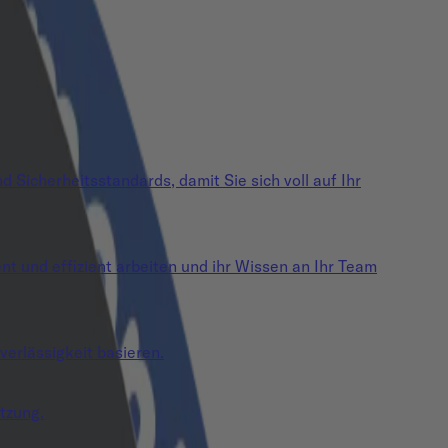
 Sicherheitsstandards, damit Sie sich voll auf Ihr
 und effizient arbeiten und ihr Wissen an Ihr Team
verlässigkeit basieren.
tzung.