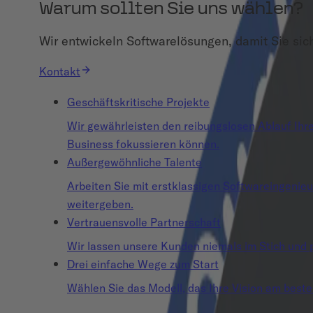
Warum sollten Sie uns wählen?
Wir entwickeln Softwarelösungen, damit Sie sic
Kontakt
Geschäftskritische Projekte
Wir gewährleisten den reibungslosen Ablauf Ihrer
Business fokussieren können.
Außergewöhnliche Talente
Arbeiten Sie mit erstklassigen Softwareingenie
weitergeben.
Vertrauensvolle Partnerschaft
Wir lassen unsere Kunden niemals im Stich und p
Drei einfache Wege zum Start
Wählen Sie das Modell, das Ihre Vision am beste