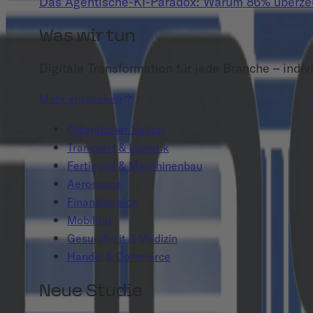
Das Agentische-KI-Paradox: Warum 86% überzeug
Was wir tun
Digitale Transformation für jede Branche – indivi
Mehr entdecken
Öffentlicher Sektor
Transport & Logistik
Fertigung & Maschinenbau
Aerospace
Finanzbereich
Mobilität
Gesundheit & Medizin
Handel & Commerce
Neue Studie