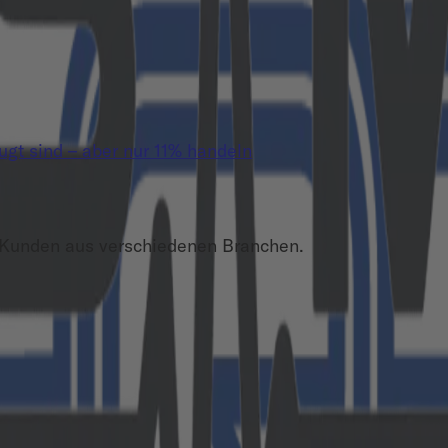
t sind – aber nur 11% handeln
 Kunden aus verschiedenen Branchen.