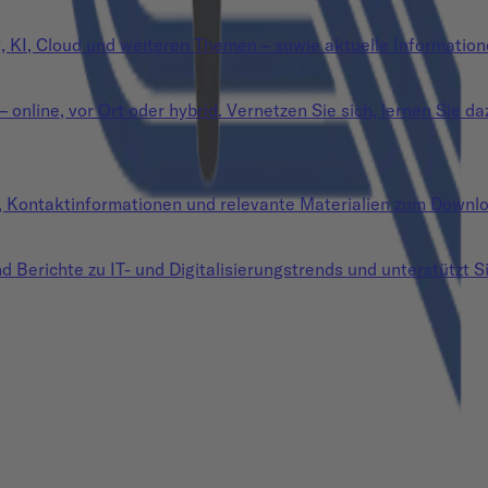
g, KI, Cloud und weiteren Themen – sowie aktuelle Information
nline, vor Ort oder hybrid. Vernetzen Sie sich, lernen Sie da
n, Kontaktinformationen und relevante Materialien zum Downl
d Berichte zu IT- und Digitalisierungstrends und unterstützt Si