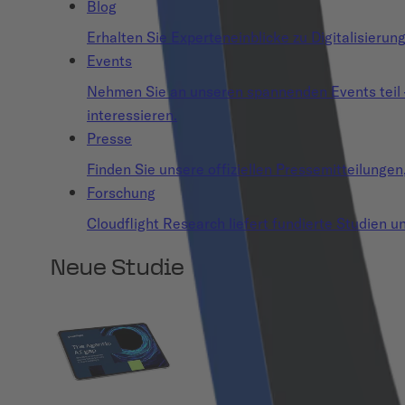
Blog
Erhalten Sie Experteneinblicke zu Digitalisierun
Events
Nehmen Sie an unseren spannenden Events teil – o
interessieren.
Presse
Finden Sie unsere offiziellen Pressemitteilunge
Forschung
Cloudflight Research liefert fundierte Studien un
Neue Studie