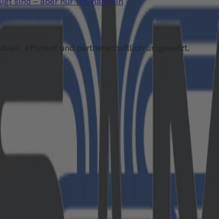
t sind – aber nur 11% handeln
duell, effizient und partnerschaftlich umgesetzt.