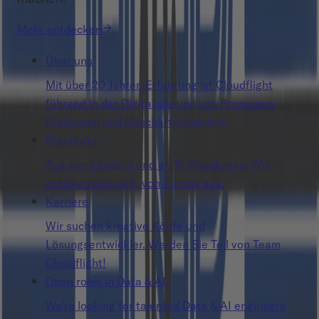
Mehr entdecken
Über uns
Mit über 20 Jahren Erfahrung ist Cloudflight
führend in der Digitalisierung von Prozessen,
Produkten und Geschäftsmodellen.
Standorte
Aus vier Ländern und an 15 Standorten: Wir
arbeiten weltweit, von Europa aus.
Karriere
Wir suchen kreative Köpfe und
Lösungsentwickler. Werden Sie Teil von Team
Cloudflight!
Open roles in Data & AI
We’re looking for talented Data & AI engineers