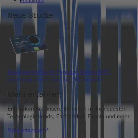
Produktion
Neue Studie
Das Agentische-KI-Paradox: Warum 86%
überzeugt sind – aber nur 11% handeln
Mehr erfahren
Entdecken Sie unsere Einblicke in die neuesten
Technologietrends, Fachartikel, Events und mehr.
Mehr entdecken