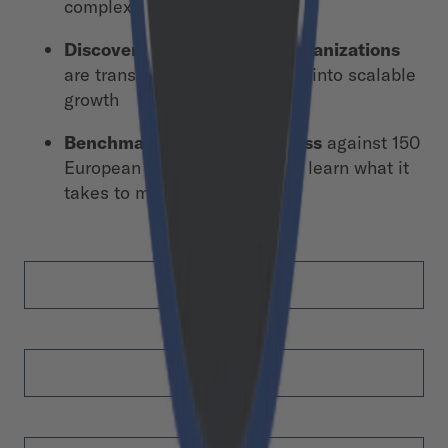
complexity
Discover how leading B2B organizations
are transforming digital chaos into scalable
growth
Benchmark your own business
against 150
European B2B leaders — and learn what it
takes to move ahead
First Name
*
Last Name
*
Email
*