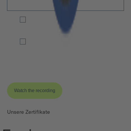
Yes, I agree with Cloudflight sending me their monthly
wrap-up about interesting research topics and event
announcements.
Yes, I accept the processing of my data according to the
*
privacy policy (link below).
After submitting this form for the first time you will receive an e-mail with a
confirmation link that you must click to complete your request. Detailed
information on processing and cancellation can be found in
§ 3.5.2 of our
privacy policy
.
Unsere Zertifikate