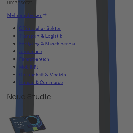
umgesetzt.
Mehr entdecken
Öffentlicher Sektor
Transport & Logistik
Fertigung & Maschinenbau
Aerospace
Finanzbereich
Mobilität
Gesundheit & Medizin
Handel & Commerce
Neue Studie