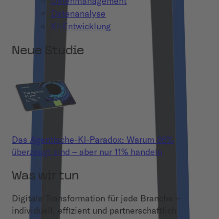
Datenmanagement
Datenanalyse
KI-Entwicklung
Neue Studie
Das Agentische-KI-Paradox: Warum 86%
überzeugt sind – aber nur 11% handeln
Was wir tun
Digitale Transformation für jede Branche –
individuell, effizient und partnerschaftlich