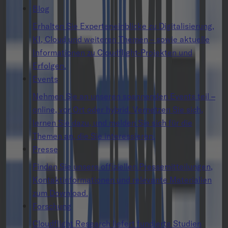
Blog
Erhalten Sie Experteneinblicke zu Digitalisierung,
KI, Cloud und weiteren Themen – sowie aktuelle
Informationen zu Cloudflight-Projekten und
Erfolgen.
Events
Nehmen Sie an unseren spannenden Events teil –
online, vor Ort oder hybrid. Vernetzen Sie sich,
lernen Sie dazu, und melden Sie sich für die
Themen an, die Sie interessieren.
Presse
Finden Sie unsere offiziellen Pressemitteilungen,
Kontaktinformationen und relevante Materialien
zum Download.
Forschung
Cloudflight Research liefert fundierte Studien