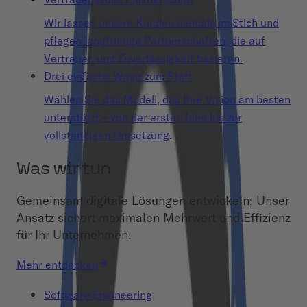
Wir lassen unsere Kunden niemals im Stich und
pflegen langfristige Partnerschaften, die auf
Vertrauen und Zuverlässigkeit basieren.
Drei einfache Wege zum Start
Wählen Sie das Modell, das Ihre Vision am besten
unterstützt – von der ersten Idee bis zur
vollständigen Umsetzung.
Was wir tun
Gemeinsam digitale Lösungen entwickeln: Unser
Ansatz sichert maximalen Mehrwert und Effizienz
für Ihr Unternehmen.
Mehr entdecken
Software Engineering