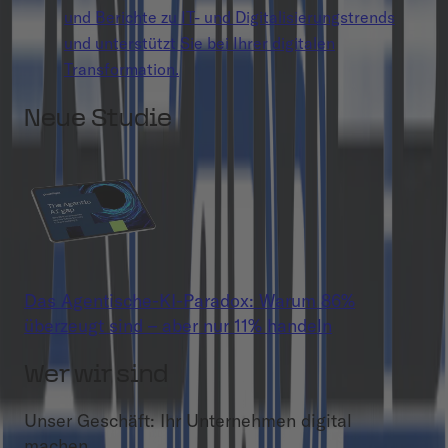
und Berichte zu IT- und Digitalisierungstrends
und unterstützt Sie bei Ihrer digitalen
Transformation.
Neue Studie
Das Agentische-KI-Paradox: Warum 86%
überzeugt sind – aber nur 11% handeln
Wer wir sind
Unser Geschäft: Ihr Unternehmen digital
machen.