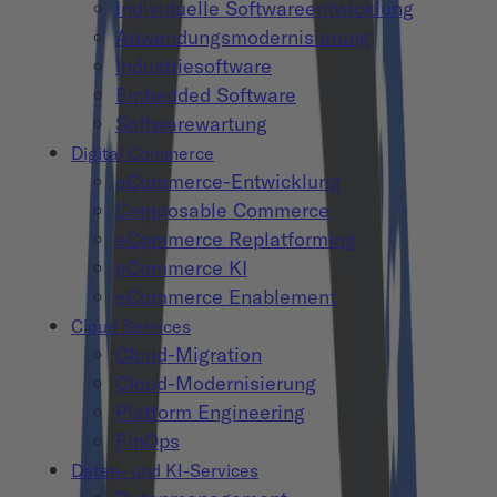
Individuelle Softwareentwicklung
Anwendungsmodernisierung
Industriesoftware
Embedded Software
Softwarewartung
Digital Commerce
eCommerce-Entwicklung
Composable Commerce
eCommerce Replatforming
eCommerce KI
eCommerce Enablement
Cloud Services
Cloud-Migration
Cloud-Modernisierung
Platform Engineering
FinOps
Daten- und KI-Services