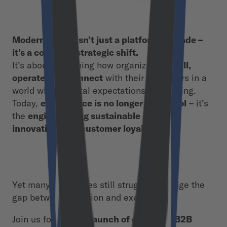
Modernization isn’t just a platform upgrade –
it’s a complete strategic shift.
It’s about redefining how organizations
sell,
operate, and connect
with their customers in a
world where digital expectations keep rising.
Today,
eCommerce is no longer just a tool
– it’s
the
engine driving sustainable growth,
innovation, and customer loyalty.
Yet many companies still struggle to bridge the
gap between ambition and execution.
Join us for the
live launch of our latest B2B