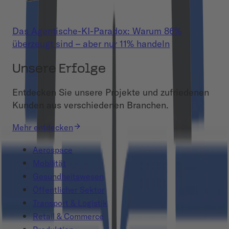
Das Agentische-KI-Paradox: Warum 86%
überzeugt sind – aber nur 11% handeln
Unsere Erfolge
Entdecken Sie unsere Projekte und zufriedenen
Kunden aus verschiedenen Branchen.
Mehr entdecken
Aerospace
Mobilität
Gesundheitswesen
Öffentlicher Sektor
Transport & Logistik
Retail & Commerce