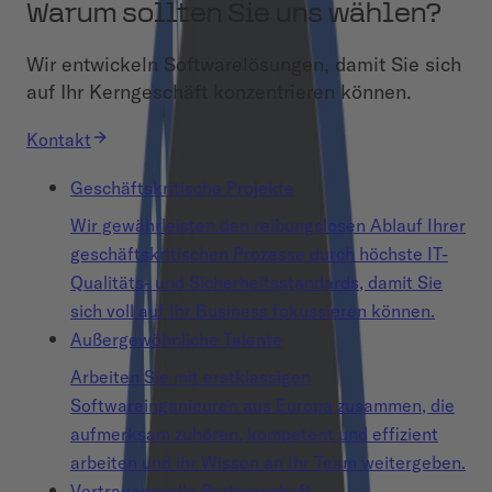
Warum sollten Sie uns wählen?
Wir entwickeln Softwarelösungen, damit Sie sich
auf Ihr Kerngeschäft konzentrieren können.
Kontakt
Geschäftskritische Projekte
Wir gewährleisten den reibungslosen Ablauf Ihrer
geschäftskritischen Prozesse durch höchste IT-
Qualitäts- und Sicherheitsstandards, damit Sie
sich voll auf Ihr Business fokussieren können.
Außergewöhnliche Talente
Arbeiten Sie mit erstklassigen
Softwareingenieuren aus Europa zusammen, die
aufmerksam zuhören, kompetent und effizient
arbeiten und ihr Wissen an Ihr Team weitergeben.
Vertrauensvolle Partnerschaft