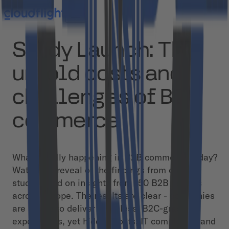
Study Launch: The
untold costs and
challenges of B2B
commerce
What’s really happening in B2B commerce today?
Watch the reveal of the findings from our new
study based on insights from 150 B2B leaders
across Europe. The results are clear - companies
are racing to deliver seamless, B2C-grade
experiences, yet hidden costs, IT complexity, and