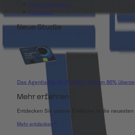
Retail & Commerce
Produktion
Neue Studie
Das Agentische-KI-Paradox: Warum 86% überzeug
Mehr erfahren
Entdecken Sie unsere Einblicke in die neuesten 
Mehr entdecken