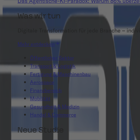
Das Agentische-KI-Paradox: Warum 86% überzeug
Was wir tun
Digitale Transformation für jede Branche – indivi
Mehr entdecken
Öffentlicher Sektor
Transport & Logistik
Fertigung & Maschinenbau
Aerospace
Finanzbereich
Mobilität
Gesundheit & Medizin
Handel & Commerce
Neue Studie