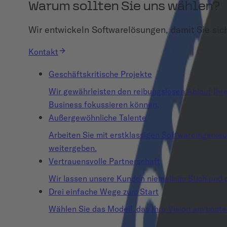
Warum sollten Sie uns wählen?
Wir entwickeln Softwarelösungen, damit Sie sic
Kontakt
Geschäftskritische Projekte
Wir gewährleisten den reibungslosen Ablauf Ihrer
Business fokussieren können.
Außergewöhnliche Talente
Arbeiten Sie mit erstklassigen Softwareingenie
weitergeben.
Vertrauensvolle Partnerschaft
Wir lassen unsere Kunden niemals im Stich und p
Drei einfache Wege zum Start
Wählen Sie das Modell, das Ihre Vision am beste