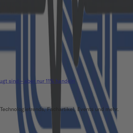
t sind – aber nur 11% handeln
Technologietrends, Fachartikel, Events und mehr.