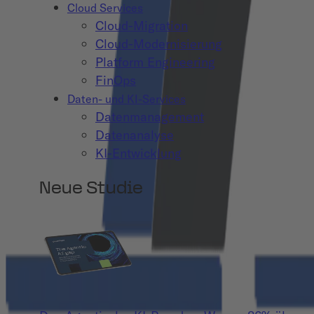
Cloud Services
Cloud-Migration
Cloud-Modernisierung
Platform Engineering
FinOps
Daten- und KI-Services
Datenmanagement
Datenanalyse
KI-Entwicklung
Neue Studie