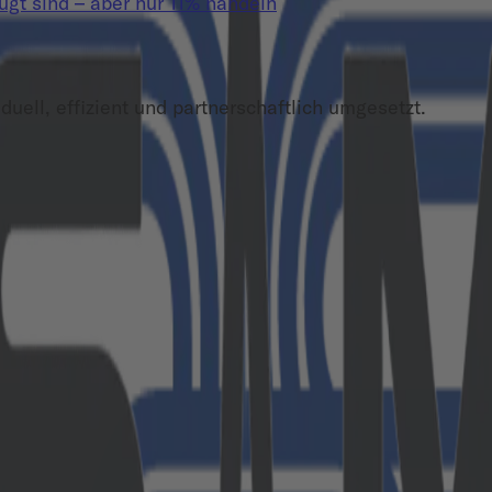
t sind – aber nur 11% handeln
duell, effizient und partnerschaftlich umgesetzt.