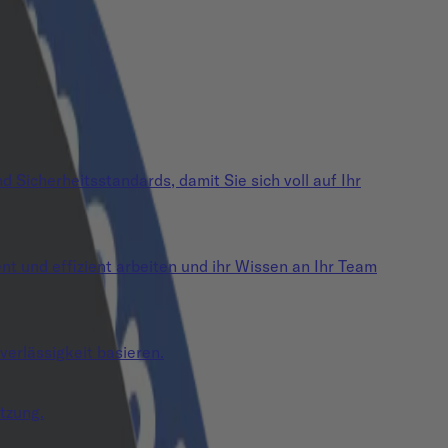
 Sicherheitsstandards, damit Sie sich voll auf Ihr
 und effizient arbeiten und ihr Wissen an Ihr Team
verlässigkeit basieren.
tzung.