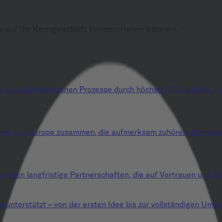
h auf Ihr Kerngeschäft konzentrieren können.
 geschäftskritischen Prozesse durch höchste IT-Qualitäts- und
uren aus Europa zusammen, die aufmerksam zuhören, kompetent
flegen langfristige Partnerschaften, die auf Vertrauen und Zu
n unterstützt – von der ersten Idee bis zur vollständigen Umse