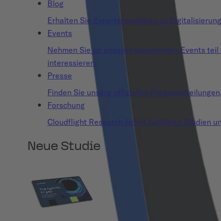
Blog
Erhalten Sie Experteneinblicke zu Digitalisierun
Events
Nehmen Sie an unseren spannenden Events teil – o
interessieren.
Presse
Finden Sie unsere offiziellen Pressemitteilunge
Forschung
Cloudflight Research liefert fundierte Studien un
Neue Studie