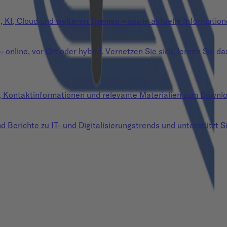
g, KI, Cloud und weiteren Themen – sowie aktuelle Information
nline, vor Ort oder hybrid. Vernetzen Sie sich, lernen Sie da
n, Kontaktinformationen und relevante Materialien zum Downl
d Berichte zu IT- und Digitalisierungstrends und unterstützt Si