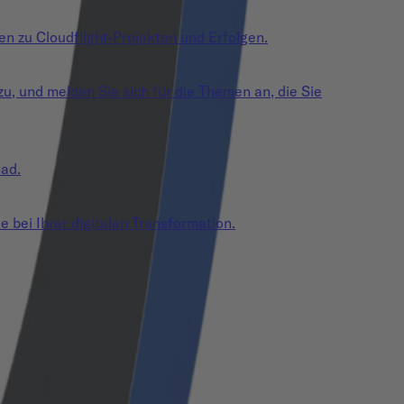
en zu Cloudflight-Projekten und Erfolgen.
zu, und melden Sie sich für die Themen an, die Sie
oad.
e bei Ihrer digitalen Transformation.