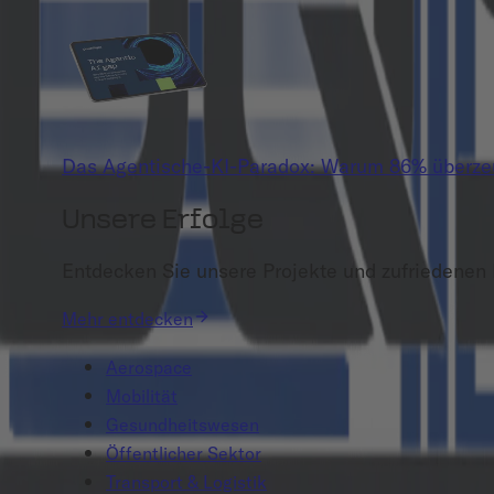
Das Agentische-KI-Paradox: Warum 86% überzeug
Unsere Erfolge
Entdecken Sie unsere Projekte und zufriedenen
Mehr entdecken
Aerospace
Mobilität
Gesundheitswesen
Öffentlicher Sektor
Transport & Logistik