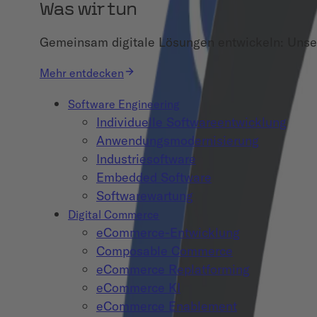
Was wir tun
Gemeinsam digitale Lösungen entwickeln: Unser
Mehr entdecken
Software Engineering
Individuelle Softwareentwicklung
Anwendungsmodernisierung
Industriesoftware
Embedded Software
Softwarewartung
Digital Commerce
eCommerce-Entwicklung
Composable Commerce
eCommerce Replatforming
eCommerce KI
eCommerce Enablement