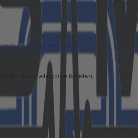
t sind – aber nur 11% handeln
 Kunden aus verschiedenen Branchen.