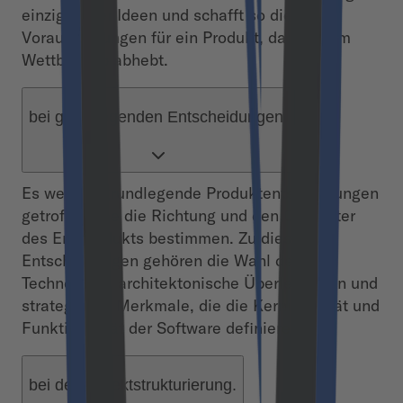
einzigartiger Ideen und schafft so die
Voraussetzungen für ein Produkt, das sich im
Wettbewerb abhebt.
bei grundlegenden Entscheidungen.
Es werden grundlegende Produktentscheidungen
getroffen, die die Richtung und den Charakter
des Endprodukts bestimmen. Zu diesen
Entscheidungen gehören die Wahl der
Technologie, architektonische Überlegungen und
strategische Merkmale, die die Kernidentität und
Funktionalität der Software definieren.
bei der Projektstrukturierung.