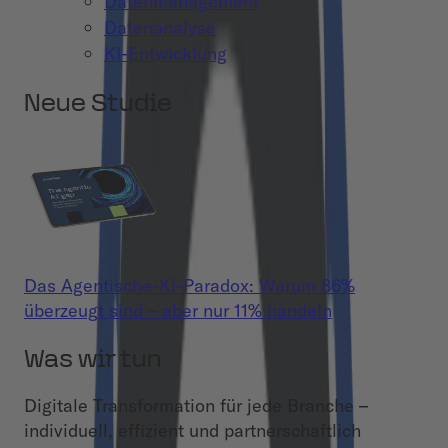
Datenmanagement
Datenanalyse
KI-Entwicklung
Neue Studie
Das Agentische-KI-Paradox: Warum 86%
überzeugt sind – aber nur 11% handeln
Was wir tun
Digitale Transformation für jede Branche –
individuell, effizient und partnerschaftlich