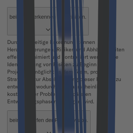
beim Früherkennen von Risiken.
Durch frühzeitige Erkennung können
Herausforderungen, Risiken und Abhängigkeiten
effektiv minimiert und kontrolliert werden. Die
Identifizierung von Risiken zu Beginn eines
Projekts ermöglicht es dem Team, proaktiv
Strategien zur Abschwächung dieser Risiken zu
entwickeln, wodurch die Wahrscheinlichkeit
kostspieliger Probleme in späteren
Entwicklungsphasen verringert wird.
beim Schärfen der Produktvision.