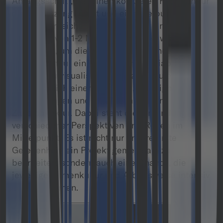
Anfangsschritt, der einen konkreten Fahrplan für
die Umsetzung bietet und einen reibungslosen
Projektstart sicherstellt. Innerhalb eines
Zeitraums von 1-2 Monaten arbeiten wir intensiv
zusammen, um die wichtigsten und notwendigen
Funktionen für ein MVP (Minimum Viable
Product) zu visualisieren und zu evaluieren,
einschließlich einer Roadmap, der High Level
Anforderungen und einer technischen
Zielarchitektur. Dabei steht die Einbindung
verschiedener Perspektiven und Rollen im
Mittelpunkt. Es ist nicht nur unsere erste
Gelegenheit, ein Projekt gemeinsam zu
bearbeiten, sondern auch eine Chance, die
jeweilige Firmenkultur und Arbeitsweise intensiv
kennenzulernen.