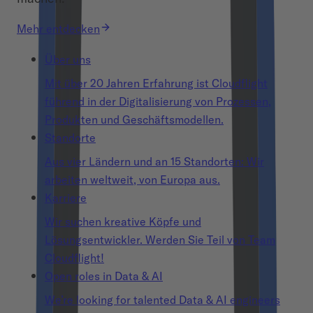
Mehr entdecken
Über uns
Mit über 20 Jahren Erfahrung ist Cloudflight
führend in der Digitalisierung von Prozessen,
Produkten und Geschäftsmodellen.
Standorte
Aus vier Ländern und an 15 Standorten: Wir
arbeiten weltweit, von Europa aus.
Karriere
Wir suchen kreative Köpfe und
Lösungsentwickler. Werden Sie Teil von Team
Cloudflight!
Open roles in Data & AI
We’re looking for talented Data & AI engineers