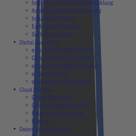
Individuelle Softwareentwicklung
Anwendungsmodernisierung
Industriesoftware
Embedded Software
Softwarewartung
Digital Commerce
eCommerce-Entwicklung
Composable Commerce
eCommerce Replatforming
eCommerce KI
eCommerce Enablement
Cloud Services
Cloud-Migration
Cloud-Modernisierung
Platform Engineering
FinOps
Daten- und KI-Services