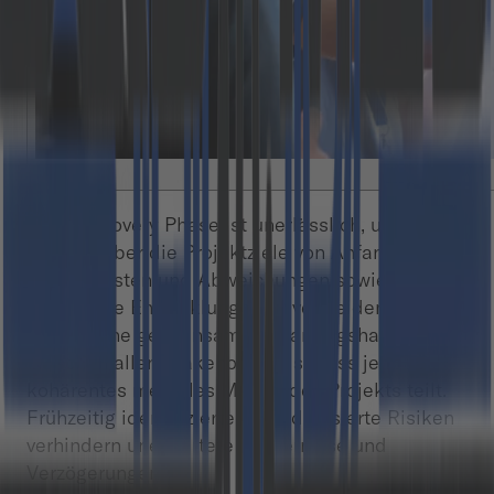
Eine Discovery Phase ist unerlässlich, um
Klarheit über die Projektziele von Anfang an zu
gewährleisten und Abweichungen sowie
fehlerhafte Entwicklungen zu vermeiden. Sie
fördert eine gemeinsame Erwartungshaltung
zwischen allen Stakeholdern, sodass jeder ein
kohärentes mentales Modell des Projekts teilt.
Frühzeitig identifizierte und adressierte Risiken
verhindern unerwartete Hindernisse und
Verzögerungen.