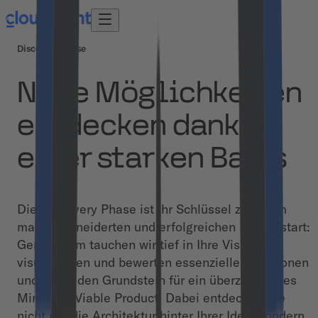
Discovery Phase
Neue Möglichkeiten
entdecken dank
einer starken Basis
Die Discovery Phase ist Ihr Schlüssel zu einem
maßgeschneiderten und erfolgreichen Projektstart:
Gemeinsam tauchen wir tief in Ihre Vision ein,
visualisieren und bewerten essenzielle Funktionen
und legen den Grundstein für ein überzeugendes
Minimum Viable Product. Dabei entdecken Sie
nicht nur die Architektur hinter Ihrer Idee, sondern