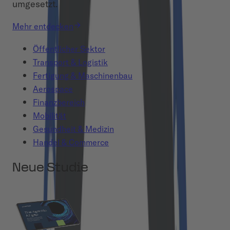
umgesetzt.
Mehr entdecken
Öffentlicher Sektor
Transport & Logistik
Fertigung & Maschinenbau
Aerospace
Finanzbereich
Mobilität
Gesundheit & Medizin
Handel & Commerce
Neue Studie