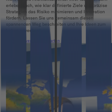
erleben auch, wie klar definierte Ziele und präzise
Strategien das Risiko minimieren und Innovation
fördern. Lassen Sie uns gemeinsam diesen
spannenden Weg beschreiten und Ihre Ideen zum
Leben erwecken!
Jetzt Discovery Phase starten