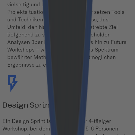
vielseitig und auf die individuelle
Projektsituation zugeschnitten. Wir setzen Tools
und Techniken ein, um das Business, das
Umfeld, den Nutzer und das angestrebte Ziel
tiefgehend zu verstehen. Von Stakeholder-
Analysen über Emphathy Maps bis hin zu Future
Workshops – wir nutzen ein breites Spektrum
bewährter Methoden, um die bestmöglichen
Ergebnisse zu erzielen.
Design Sprint
Ein Design Sprint ist ein intensiver 4-tägiger
Workshop, bei dem ein Team aus 5-6 Personen