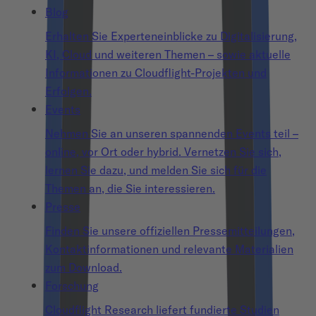
Blog
Erhalten Sie Experteneinblicke zu Digitalisierung,
KI, Cloud und weiteren Themen – sowie aktuelle
Informationen zu Cloudflight-Projekten und
Erfolgen.
Events
Nehmen Sie an unseren spannenden Events teil –
online, vor Ort oder hybrid. Vernetzen Sie sich,
lernen Sie dazu, und melden Sie sich für die
Themen an, die Sie interessieren.
Presse
Finden Sie unsere offiziellen Pressemitteilungen,
Kontaktinformationen und relevante Materialien
zum Download.
Forschung
Cloudflight Research liefert fundierte Studien