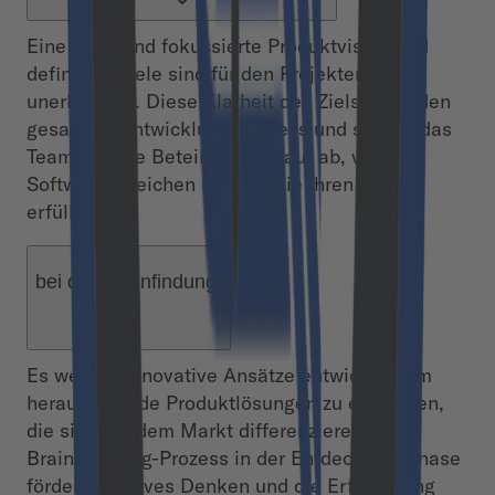
Eine klare und fokussierte Produktvision und
definierte Ziele sind für den Projekterfolg
unerlässlich. Diese Klarheit des Ziels leitet den
gesamten Entwicklungsprozess und stimmt das
Team und die Beteiligten darauf ab, was die
Software erreichen und wie sie ihren Zweck
erfüllen soll.
bei der Ideenfindung.
Es werden innovative Ansätze entwickelt, um
herausragende Produktlösungen zu entwerfen,
die sich auf dem Markt differenzieren. Der
Brainstorming-Prozess in der Entdeckungsphase
fördert kreatives Denken und die Erforschung