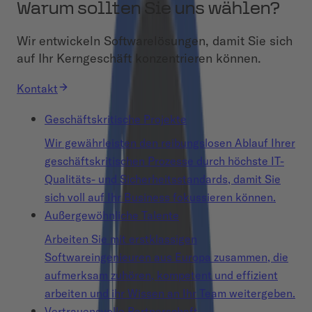
Warum sollten Sie uns wählen?
Wir entwickeln Softwarelösungen, damit Sie sich
auf Ihr Kerngeschäft konzentrieren können.
Kontakt
Geschäftskritische Projekte
Wir gewährleisten den reibungslosen Ablauf Ihrer
geschäftskritischen Prozesse durch höchste IT-
Qualitäts- und Sicherheitsstandards, damit Sie
sich voll auf Ihr Business fokussieren können.
Außergewöhnliche Talente
Arbeiten Sie mit erstklassigen
Softwareingenieuren aus Europa zusammen, die
aufmerksam zuhören, kompetent und effizient
arbeiten und ihr Wissen an Ihr Team weitergeben.
Vertrauensvolle Partnerschaft