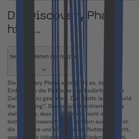
Die Discovery Phase
hilft...
beim Verstehen der Nutzer.
Die Discovery Phase ermöglicht es, tiefe
Einblicke in die Probleme und Bedürfnisse der
Zielgruppe zu gewinnen. Das Motto lautet: “Build
the right thing”. Dieser nutzerzentrierte Ansatz
stellt sicher, dass die Software nicht nur
technisch einwandfrei ist, sondern auch wirklich
die Probleme und Wünsche der Nutzer anspricht,
was zu einer höheren Nutzerzufriedenheit führt.