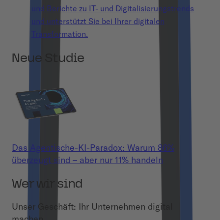
und Berichte zu IT- und Digitalisierungstrends
und unterstützt Sie bei Ihrer digitalen
Transformation.
Neue Studie
Das Agentische-KI-Paradox: Warum 86%
überzeugt sind – aber nur 11% handeln
Wer wir sind
Unser Geschäft: Ihr Unternehmen digital
machen.