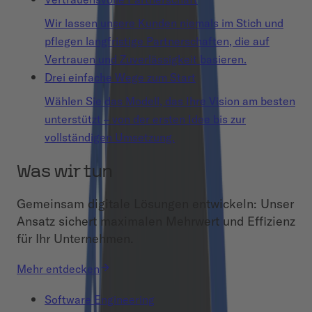
Wir lassen unsere Kunden niemals im Stich und
pflegen langfristige Partnerschaften, die auf
Vertrauen und Zuverlässigkeit basieren.
Drei einfache Wege zum Start
Wählen Sie das Modell, das Ihre Vision am besten
unterstützt – von der ersten Idee bis zur
vollständigen Umsetzung.
Was wir tun
Gemeinsam digitale Lösungen entwickeln: Unser
Ansatz sichert maximalen Mehrwert und Effizienz
für Ihr Unternehmen.
Mehr entdecken
Software Engineering