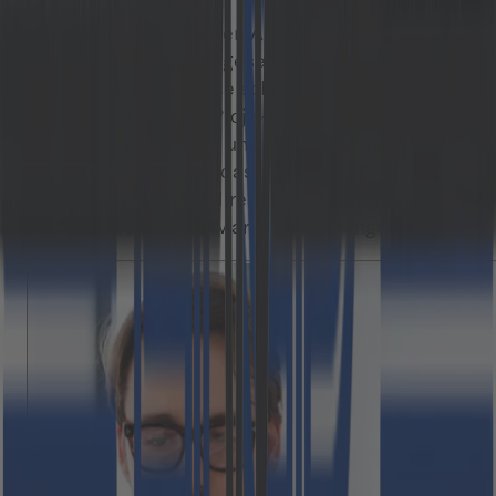
Mit einem strukturierten Ansatz werden
Deadlines realistisch gesetzt und besser
eingehalten. Die Phase schützt vor der
Unterschätzung des Projektumfangs und vor
überzogenen Budget- und Zeitplanerwartungen.
Vor allem sichert sie, dass die
Produktentwicklung direkt auf das Kernproblem
des Nutzers und die Marktanforderungen abzielt.