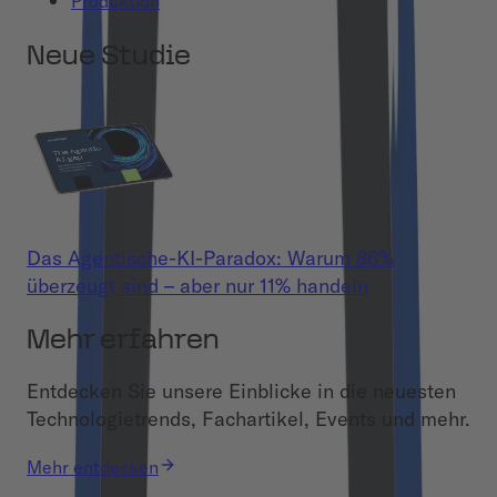
Produktion
Neue Studie
Das Agentische-KI-Paradox: Warum 86%
überzeugt sind – aber nur 11% handeln
Mehr erfahren
Entdecken Sie unsere Einblicke in die neuesten
Technologietrends, Fachartikel, Events und mehr.
Mehr entdecken