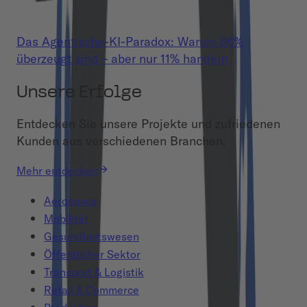
Das Agentische-KI-Paradox: Warum 86%
überzeugt sind – aber nur 11% handeln
Unsere Erfolge
Entdecken Sie unsere Projekte und zufriedenen
Kunden aus verschiedenen Branchen.
Mehr entdecken
Aerospace
Mobilität
Gesundheitswesen
Öffentlicher Sektor
Transport & Logistik
Retail & Commerce