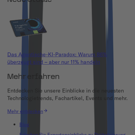
Das Agentische-KI-Paradox: Warum 86%
überzeugt sind – aber nur 11% handeln
Mehr erfahren
Entdecken Sie unsere Einblicke in die neuesten
Technologietrends, Fachartikel, Events und mehr.
Mehr entdecken
Blog
Erhalten Sie Experteneinblicke zu Digitalisierung,