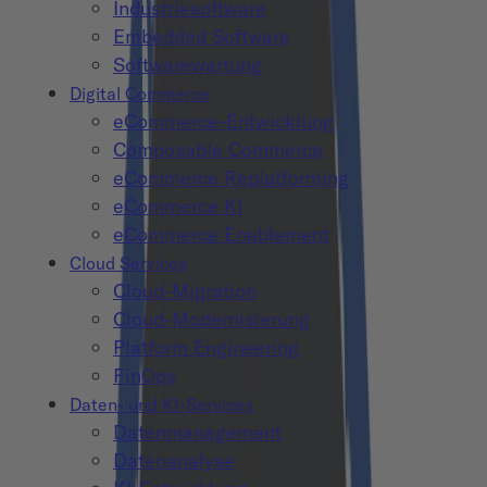
Industriesoftware
Embedded Software
Softwarewartung
Digital Commerce
eCommerce-Entwicklung
Composable Commerce
eCommerce Replatforming
eCommerce KI
eCommerce Enablement
Cloud Services
Cloud-Migration
Cloud-Modernisierung
Platform Engineering
FinOps
Daten- und KI-Services
Datenmanagement
Datenanalyse