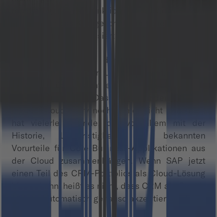
rechtfertigen. Es funktioniert tatsächlich nur
dann, wenn das Kerngeschäft um neue Lösungen
erweitert und wohl dosiert neu definiert wird.
Crisp Research ist der Überzeugung, dass
Qualtrics nicht in der Lage sein wird, aus dem
SAP-CRM über Nacht eine erfolgreiche Cloud-
Lösung zu machen. Dass viele Kunden SAP die
eigene Cloud-Story noch immer nicht abkaufen,
hat vielerlei Gründe, die vor allem mit der
Historie, Langfristigkeit und bekannten
Vorurteile für Core-Business-Applikationen aus
der Cloud zusammenhängen. Wenn SAP jetzt
einen Teil des CRM-Portfolios als Cloud-Lösung
bieten kann, heißt es nicht, dass CRM als Cloud-
Lösung automatisch genauso akzeptiert wird.