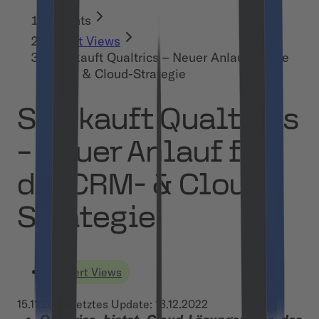
Insights
Expert Views
SAP kauft Qualtrics – Neuer Anlauf für die
CRM- & Cloud-Strategie
SAP kauft Qualtrics
– Neuer Anlauf für
die CRM- & Cloud-
Strategie
Expert Views
15.11.2018
•
Letztes Update:
13.12.2022