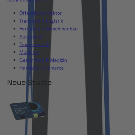
Öffentlicher Sektor
Transport & Logistik
Fertigung & Maschinenbau
Aerospace
Finanzbereich
Mobilität
Gesundheit & Medizin
Handel & Commerce
Neue Studie