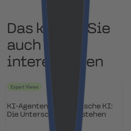
Das könnte Sie
auch
interessieren
Expert Views
KI-Agenten vs. Agentische KI:
Die Unterschiede verstehen