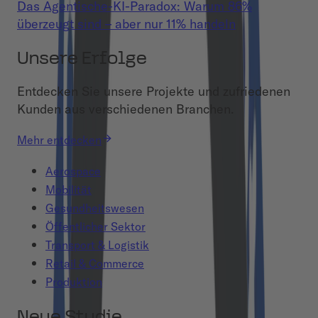
Das Agentische-KI-Paradox: Warum 86%
überzeugt sind – aber nur 11% handeln
Unsere Erfolge
Entdecken Sie unsere Projekte und zufriedenen
Kunden aus verschiedenen Branchen.
Mehr entdecken
Aerospace
Mobilität
Gesundheitswesen
Öffentlicher Sektor
Transport & Logistik
Retail & Commerce
Produktion
Neue Studie