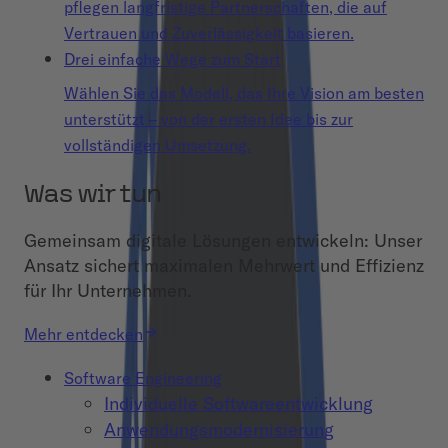
pflegen langfristige Partnerschaften, die auf
Vertrauen und Zuverlässigkeit basieren.
Drei einfache Wege zum Start
Wählen Sie das Modell, das Ihre Vision am besten
unterstützt – von der ersten Idee bis zur
vollständigen Umsetzung.
Was wir tun
Gemeinsam digitale Lösungen entwickeln: Unser
Ansatz sichert maximalen Mehrwert und Effizienz
für Ihr Unternehmen.
Mehr entdecken
Software Engineering
Individuelle Softwareentwicklung
Anwendungsmodernisierung