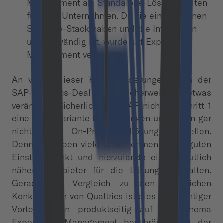
Management als Standalone-Lösung fehlten
für viele Unternehmen. Da sie einen eigenen
Software-Stack haben und die Integration
u.U. aufwändig ist, wurde auf Experience
Management verzichtet.
An vielen dieser Herausforderungen kann der
SAP-Qualtrics-Deal möglicherweise etwas
verändern. Sicherlich wird SAP nicht in Schritt 1
eine KMU-Variante herausbringen und schon gar
nicht eine On-Premise Lösung vorstellen.
Dennoch haben viele Unternehmen einen guten
Einstiegspunkt und hierzulande einen deutlich
näheren Anbieter für die Lösungen erhalten.
Gerade im Vergleich zu den zahlreichen
Konkurrenten von Qualtrics ist dies ein wichtiger
Vorteil. Denn produktseitig auf das Thema
Experience Management beschränkt, hat der