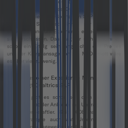
Vorherrschaft im Cloud-CRM-Markt. Bis es dazu
kommt, muss sich das Qualtrics Produkt aber
nahtlos in die CRM-Sparte von SAP integrieren.
Sonst hat SAP erst einmal nur ein neues
Marktfeld rund um Experience erweitert und für
sich erschlossen. Das mag für sich genommen
schon ein Erfolg sein, angesichts des Preises
und der Kampfansage von Bill McDermott wäre
es aber viel zu wenig.
Cloud Customer Experience Management –
das bringt Qualtrics SAP
Qualtrics gibt es schon seit dem Jahr 2002.
Begonnen hat der Anbieter mit Umfragesoftware
für Wissenschaftler. Seit 2008 hat Qualtrics
seine Strategie auch auf Unternehmen als
Zielkunden ausgeweitet und sein Portfolio in