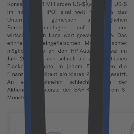
Konsens. Die 8 Milliarden US-$ (vs. 5 Mrd. US-$
im möglichen IPO) sind weit mehr, als das
Unternehmen gemessen an jeglichen
Berechnungsgrundlagen auf Basis der
wirtschaftlichen Lage wert gewesen wäre. Das
erinnert die eingefleischten Marktbeobachter
möglicherweise an den HP-Autonomy-Deal im
Jahr 2011, der sich schnell als wirtschaftliches
Fiasko entpuppte. In jedem Fall haben die
Finanzmärkte direkt ein klares Zeichen gesetzt.
An einem ohnehin schlechten Tag der
Aktienmärkte stürzte der SAP-Kurs auf ein 8-
Monats-Tief.