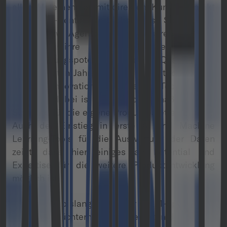
allem Unternehmen mit direktem Kundenkontakt
über Call-Center, Vertriebsteams, Stores oder
Makler bzw. Agenten einen besseren Eindruck
über ihre Performance und
Verbesserungspotentiale erhalten. Qualtrics hat
in den letzten Jahren bereits gezeigt, dass es in
Sachen Innovation und neuer Technologien
frühzeitig dabei ist und Cloud als maßgeblichen
Standard für die eigene Produktpalette definiert.
Auch der Einstieg in erste AI und Machine
Learning-Tools für die Auswertung der Daten
zeigt, dass hier einiges an Potential und
Expertise für die weitere Produktentwicklung
möglich ist.
SAP legte bislang in seiner CRM-Sparte den
Fokus auf nüchterne operative Daten. Jedoch hat