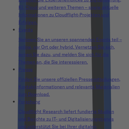
KI, Cloud und weiteren Themen – sowie aktuelle
Informationen zu Cloudflight-Projekten und
Erfolgen.
Events
Nehmen Sie an unseren spannenden Events teil –
online, vor Ort oder hybrid. Vernetzen Sie sich,
lernen Sie dazu, und melden Sie sich für die
Themen an, die Sie interessieren.
Presse
Finden Sie unsere offiziellen Pressemitteilungen,
Kontaktinformationen und relevante Materialien
zum Download.
Forschung
Cloudflight Research liefert fundierte Studien
und Berichte zu IT- und Digitalisierungstrends
und unterstützt Sie bei Ihrer digitalen