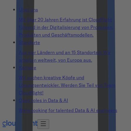
Über uns
Mit über 20 Jahren Erfahrung ist Cloudflight
führend in der Digitalisierung von Prozessen,
Produkten und Geschäftsmodellen.
Standorte
Aus vier Ländern und an 15 Standorten: Wir
arbeiten weltweit, von Europa aus.
Karriere
Wir suchen kreative Köpfe und
Lösungsentwickler. Werden Sie Teil von Team
Cloudflight!
Open roles in Data & AI
We’re looking for talented Data & AI engineers