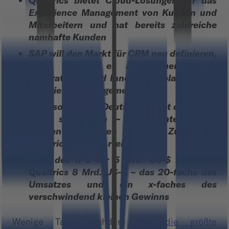
Qualtrics bietet Cloud-Lösungen für das
Experience Management von Kunden und
Mitarbeitern und hat bereits zahlreiche
namhafte Kunden
SAP will den Markt für CRM neu definieren,
dafür braucht es aber einen klaren
Integrations- und Innovationsplan für das
Experience Management
Insbesondere in Deutschland ist der Markt
noch sehr klein – viele Unternehmen
können über einen besseren Zugang zu
Qualtrics einen Vorteil haben
Statt des IPO für 5 Mrd. US-$ bekommt
Qualtrics 8 Mrd. US-$ – das 20-fache des
Umsatzes und ein x-faches des
verschwindend kleinen Gewinns
Wenige Tage nachdem
IBM die größte