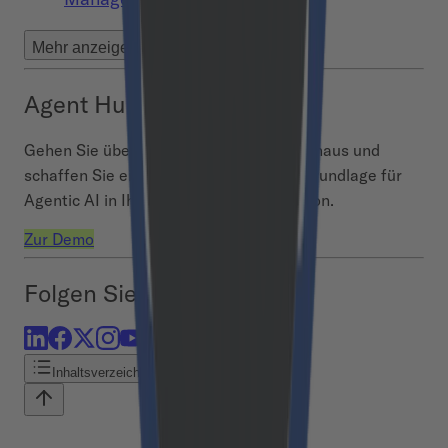
Mehr anzeigen
Agent Hub
Gehen Sie über vereinzelte AI-Piloten hinaus und
schaffen Sie eine sichere, skalierbare Grundlage für
Agentic AI in Ihrer gesamten Organisation.
Zur Demo
Folgen Sie uns
Inhaltsverzeichnis