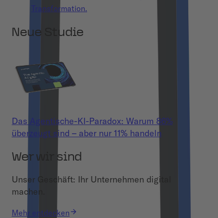
Transformation.
Neue Studie
Das Agentische-KI-Paradox: Warum 86%
überzeugt sind – aber nur 11% handeln
Wer wir sind
Unser Geschäft: Ihr Unternehmen digital
machen.
Mehr entdecken