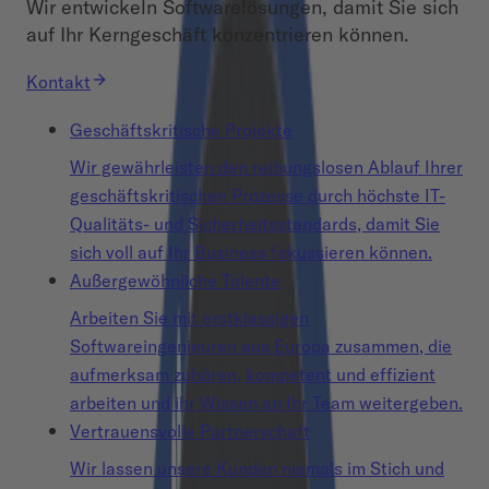
Wir entwickeln Softwarelösungen, damit Sie sich
auf Ihr Kerngeschäft konzentrieren können.
Kontakt
Geschäftskritische Projekte
Wir gewährleisten den reibungslosen Ablauf Ihrer
geschäftskritischen Prozesse durch höchste IT-
Qualitäts- und Sicherheitsstandards, damit Sie
sich voll auf Ihr Business fokussieren können.
Außergewöhnliche Talente
Arbeiten Sie mit erstklassigen
Softwareingenieuren aus Europa zusammen, die
aufmerksam zuhören, kompetent und effizient
arbeiten und ihr Wissen an Ihr Team weitergeben.
Vertrauensvolle Partnerschaft
Wir lassen unsere Kunden niemals im Stich und