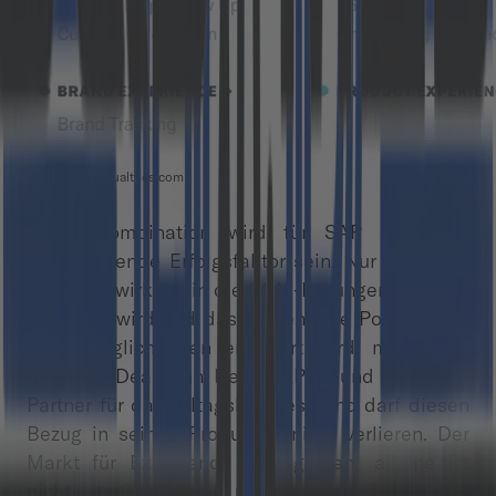
Quelle: www.qualtrics.com
Diese Kombination wird für SAP der alles
entscheidende Erfolgsfaktor sein. Nur wenn die
Plattform wirklich in die CRM-Lösungen von SAP
integriert wird und das bestehende Portfolio um
neue Möglichkeiten erweitert wird, macht der
Qualtrics-Deal Sinn. Denn SAP ist und bleibt der
Partner für das Alltagsbusiness und darf diesen
Bezug in seinen Produkten nicht verlieren. Der
Markt für Experience Management alleine ist
nicht groß genug, um diesen Zukauf zu