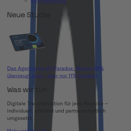
KI-Entwicklung
Neue Studie
Das Agentische-KI-Paradox: Warum 86%
überzeugt sind – aber nur 11% handeln
Was wir tun
Digitale Transformation für jede Branche –
individuell, effizient und partnerschaftlich
umgesetzt.
Mehr entdecken