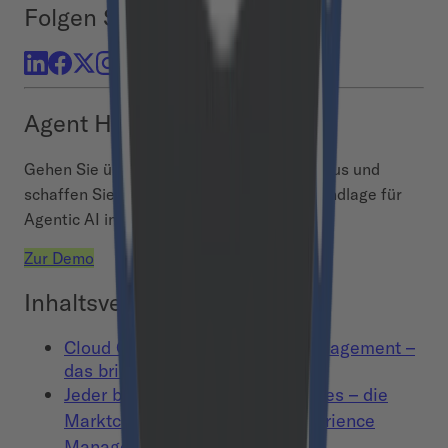
Folgen Sie uns
Agent Hub
Gehen Sie über vereinzelte AI-Piloten hinaus und
schaffen Sie eine sichere, skalierbare Grundlage für
Agentic AI in Ihrer gesamten Organisation.
Zur Demo
Inhaltsverzeichnis
Cloud Customer Experience Management –
das bringt Qualtrics SAP
Jeder braucht es, wenige haben es – die
Marktchance für Customer Experience
Management