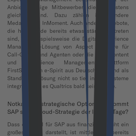
Anbieter einige Mitbewerber, die mindestens
gleichauf sind. Dazu zählen insbesondere
Medallia und InMoment. Auch andere Angebote,
die hierzulande bereits etwas stärker vertreten
sind, wie beispielsweise die Digital Experience
Management-Lösung von Aspect Software für
Call-Center und Agenten oder die Web Content
und Experience Management Plattform
FirstSpirit von e-Spirit aus Deutschland sind als
Standalone Lösung nicht so tief in Kernsysteme
integriert, wie es Qualtrics bald sein könnte.
Notkauf vs. strategische Option – bekommt
SAP seine Cloud-Strategie der letzten Tage?
Dass der Deal für SAP aus finanzieller Sicht ein
großes Risiko darstellt, ist mittlerweile bereits