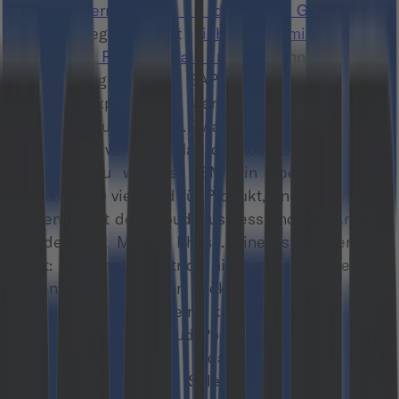
Firmenübernahme der Geschichte
bekanntgegeben hat
zieht SAP mit seinem
eigenen Rekord-Deal nach
. Ohne große
Vorwarnung kündigte SAP die Übernahme des
Cloud Experience Management-Spezialisten
Qualtrics
aus Utah an. Zwar kostet Qualtrics nur
ein Viertel von Red Hat, dennoch bedeutet der
Deal genau wie bei IBM ein ebenso hohes
Risiko, (zu?) viel Geld für Produkt, Know-how und
einen Boost des Cloud-Business und viel Arbeit
in der Post Merger Phase. Eines steht bereits
fest: SAP hat Qualtrics nicht aufgrund seiner
finanziellen Situation gekauft, sondern weil
dahinter offenbar ein klarer Plan für das
Produkt- und Cloud-Portfolio steht. Viele
Beobachter sehen darin auch einen
Frontalangriff auf Salesforce und deren