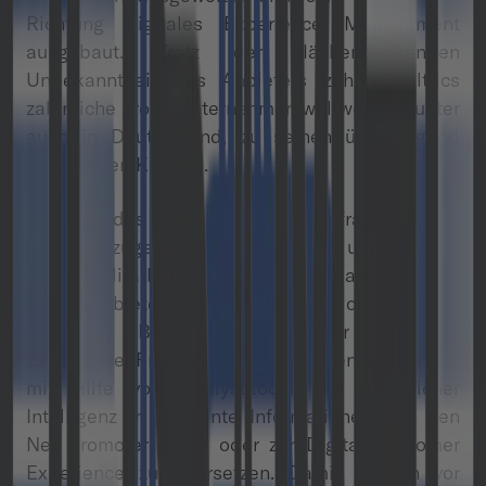
Richtung digitales Experience Management
ausgebaut. Trotz der flächendeckenden
Unbekanntheit des Anbieters zählt Qualtrics
zahlreiche große Unternehmen weltweit, darunter
auch in Deutschland, zu seinen überwiegend
zufriedenen Kunden.
Der Kern des Portfolios ist die Umfragesoftware
und das zugehörige Datenmodell, um Kunden-
und Mitarbeitererfahrungen auszuwerten.
Qualtrics bietet verschiedene Möglichkeiten, zur
Customer, Brand, Product oder Employee
Experience Fragebögen aufzusetzen und diese
mit Hilfe von Analysetools und künstlicher
Intelligenz in relevante Informationen wie den
Net Promoter Score oder zur Digital Customer
Experience zu übersetzen. Damit können vor