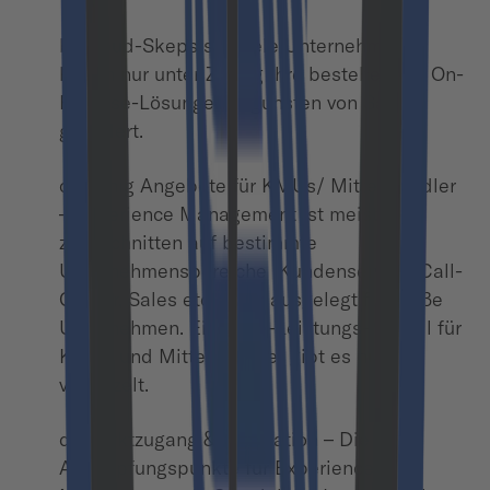
b) Cloud-Skepsis – Viele Unternehmen
haben nur unter Zwang ihre bestehenden On-
Premise-Lösungen zugunsten von SaaS
geändert.
c) Wenig Angebote für KMUs/ Mittelständler
– Experience Management ist meist
zugeschnitten auf bestimmte
Unternehmensbereiche (Kundenservice, Call-
Center, Sales etc.) oder ausgelegt für große
Unternehmen. Ein Preis-Leistungs-Modell für
KMUs und Mittelständler gibt es nur
vereinzelt.
d) Marktzugang & Integration – Die
Anknüpfungspunkte für Experience