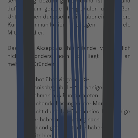
sehr häufig bezahlt gemacht und ist ein Grund
dafür, warum gerade die globalen und großen
Unternehmen durchschnittlich über eine bessere
Kundenkommunikation verfügen als viele
Mittelständler.
Dass die Akzeptanz hierzulande vermeintlich
nicht besonders hoch ist, liegt gleich an
mehreren Gründen:
a) Angebot überwiegend US-
amerikanisch/global – Nur wenige
Unternehmen aus Europa bieten
entsprechende Lösungen, der Markt wird
beherrscht durch US-Companies. Nur wenige
Anbieter haben den Sprung nach
Deutschland geschafft oder haben ihren
Hauptsitz hier.