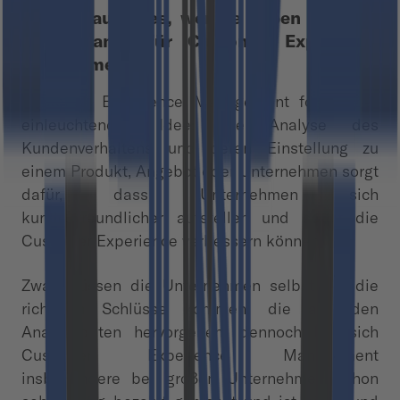
Jeder braucht es, wenige haben es – die
Marktchance für Customer Experience
Management
Customer Experience Management folgt einer
einleuchtenden Idee: Die Analyse des
Kundenverhaltens und deren Einstellung zu
einem Produkt, Angebot oder Unternehmen sorgt
dafür, dass Unternehmen sich
kundenfreundlicher aufstellen und somit die
Customer Experience verbessern können.
Zwar müssen die Unternehmen selbst auf die
richtigen Schlüsse kommen, die aus den
Analysedaten hervorgehen, dennoch hat sich
Customer Experience Management
insbesondere bei großen Unternehmen schon