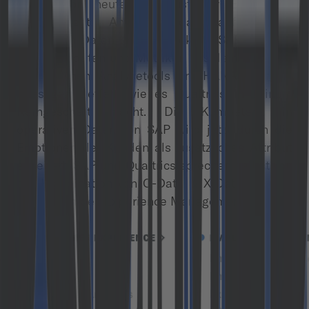
SAP schon heute ein Customer Experience
Management Angebot, das auf diesen
operativen Daten basiert. So kann SAP aus den
Geschäftsdaten und Metriken aus dem CRM mit
den eigenen Analysetools um HANA ähnliche
Aussagen treffen, wie es Qualtrics in seinem
Kerngeschäft macht. Die Kompetenz in
operativen Daten von SAP wird jetzt durch die
Emotionen der Kunden als zusätzliches Attribut
erweitert. SAP und Qualtrics sprechen selbst von
der Kombination von O-Data & X-Data für eine
neue Form des Experience Management.