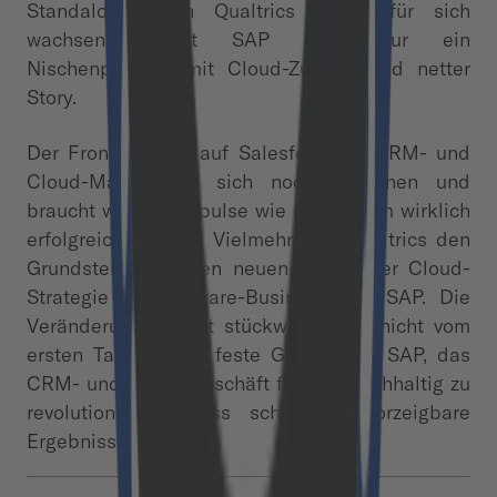
Standalone kann Qualtrics weiter für sich
wachsen, bringt SAP aber nur ein
Nischenprodukt mit Cloud-Zugang und netter
Story.
Der Frontalangriff auf Salesforce im CRM- und
Cloud-Markt wird sich noch hinziehen und
braucht weitere Impulse wie diesen, um wirklich
erfolgreich zu sein. Vielmehr legt Qualtrics den
Grundstein für einen neuen Anlauf der Cloud-
Strategie im Software-Business von SAP. Die
Veränderung kommt stückweise und nicht vom
ersten Tag an. Der feste Glaube von SAP, das
CRM- und Cloud-Geschäft für sich nachhaltig zu
revolutionieren, muss schnell in vorzeigbare
Ergebnisse münden.