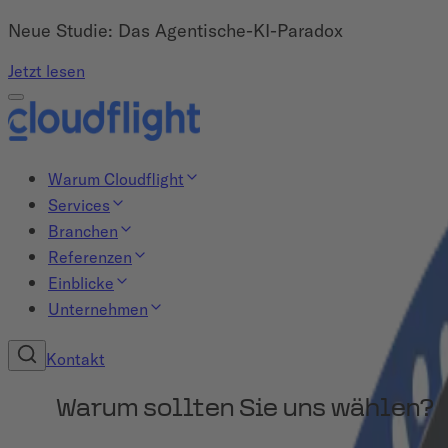
Neue Studie: Das Agentische-KI-Paradox
Jetzt lesen
Warum Cloudflight
Services
Branchen
Referenzen
Einblicke
Unternehmen
Kontakt
Warum sollten Sie uns wählen?