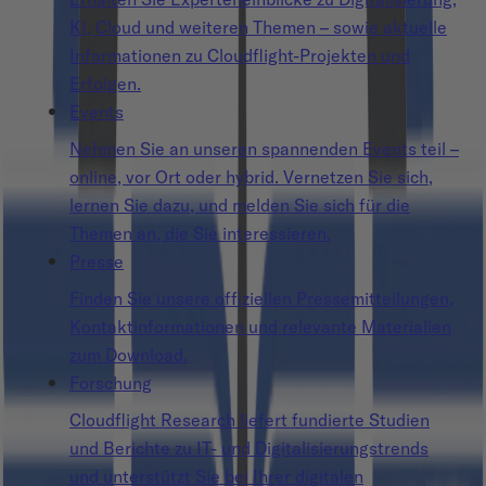
KI, Cloud und weiteren Themen – sowie aktuelle
Informationen zu Cloudflight-Projekten und
Erfolgen.
Events
Nehmen Sie an unseren spannenden Events teil –
online, vor Ort oder hybrid. Vernetzen Sie sich,
lernen Sie dazu, und melden Sie sich für die
Themen an, die Sie interessieren.
Presse
Finden Sie unsere offiziellen Pressemitteilungen,
Kontaktinformationen und relevante Materialien
zum Download.
Forschung
Cloudflight Research liefert fundierte Studien
und Berichte zu IT- und Digitalisierungstrends
und unterstützt Sie bei Ihrer digitalen