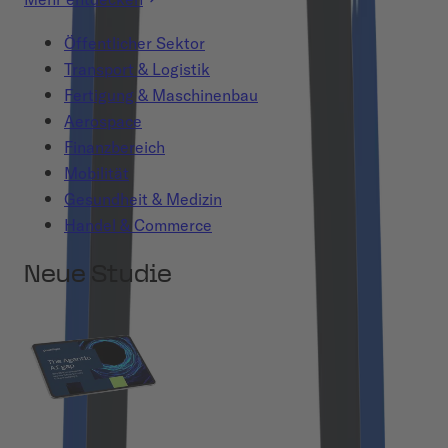
Öffentlicher Sektor
Transport & Logistik
Fertigung & Maschinenbau
Aerospace
Finanzbereich
Mobilität
Gesundheit & Medizin
Handel & Commerce
Neue Studie