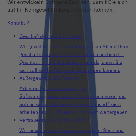
Wir entwickeln Softwarelösungen, damit Sie sich
auf Ihr Kerngeschäft konzentrieren können.
Kontakt
Geschäftskritische Projekte
Wir gewährleisten den reibungslosen Ablauf Ihrer
geschäftskritischen Prozesse durch höchste IT-
Qualitäts- und Sicherheitsstandards, damit Sie
sich voll auf Ihr Business fokussieren können.
Außergewöhnliche Talente
Arbeiten Sie mit erstklassigen
Softwareingenieuren aus Europa zusammen, die
aufmerksam zuhören, kompetent und effizient
arbeiten und ihr Wissen an Ihr Team weitergeben.
Vertrauensvolle Partnerschaft
Wir lassen unsere Kunden niemals im Stich und