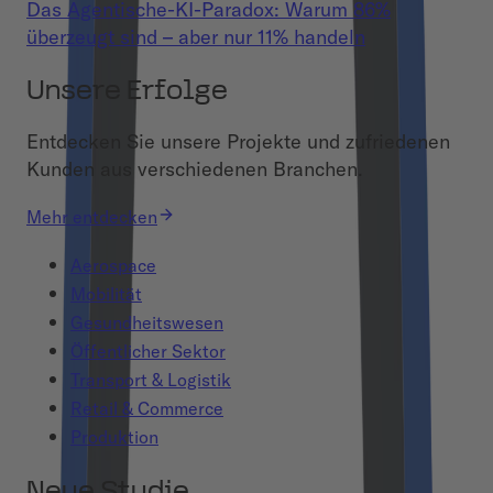
Das Agentische-KI-Paradox: Warum 86%
überzeugt sind – aber nur 11% handeln
Unsere Erfolge
Entdecken Sie unsere Projekte und zufriedenen
Kunden aus verschiedenen Branchen.
Mehr entdecken
Aerospace
Mobilität
Gesundheitswesen
Öffentlicher Sektor
Transport & Logistik
Retail & Commerce
Produktion
Neue Studie