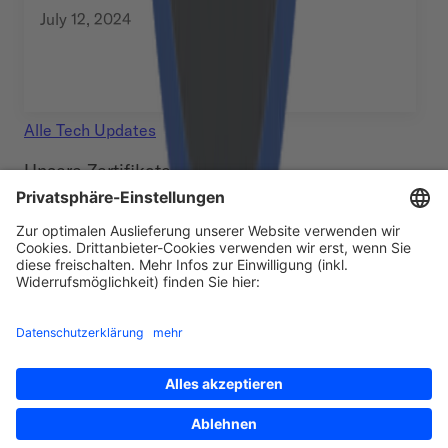
July 12, 2024
Alle
Tech Updates
Unsere Zertifikate
Footer
©
2026
Cloudflight. All rights reserved.
Impressum
Datenschutzerklärung
Compliance