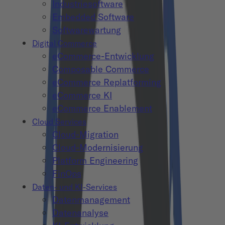
Industriesoftware
Embedded Software
Softwarewartung
Digital Commerce
eCommerce-Entwicklung
Composable Commerce
eCommerce Replatforming
eCommerce KI
eCommerce Enablement
Cloud Services
Cloud-Migration
Cloud-Modernisierung
Platform Engineering
FinOps
Daten- und KI-Services
Datenmanagement
Datenanalyse