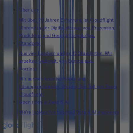
Über uns
Mit über 20 Jahren Erfahrung ist Cloudflight
führend in der Digitalisierung von Prozessen,
Produkten und Geschäftsmodellen.
Standorte
Aus vier Ländern und an 15 Standorten: Wir
arbeiten weltweit, von Europa aus.
Karriere
Wir suchen kreative Köpfe und
Lösungsentwickler. Werden Sie Teil von Team
Cloudflight!
Open roles in Data & AI
We’re looking for talented Data & AI engineers