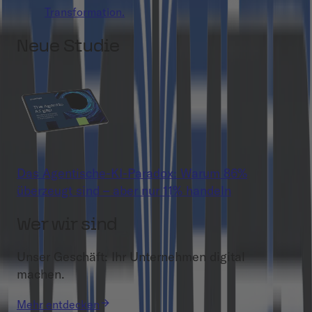
Transformation.
Neue Studie
Das Agentische-KI-Paradox: Warum 86%
überzeugt sind – aber nur 11% handeln
Wer wir sind
Unser Geschäft: Ihr Unternehmen digital
machen.
Mehr entdecken