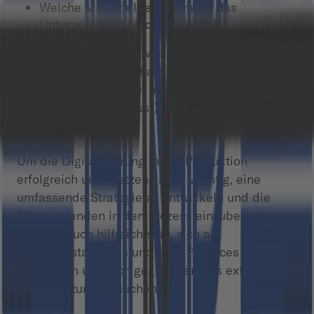
Welche Marktteilnehmer muss das
Unternehmen berücksichtigen?
Selten bis nie kann etwas gekapselt betrachtet
werden. Gerade innerhalb von komplexen
Wertschöpfungsketten müssen vor- und
nachgelagerte (Prozess-)Schritte berücksichtigt
werden.
Um die Digitalisierung in der Produktion
erfolgreich umzusetzen, ist es wichtig, eine
umfassende Strategie zu entwickeln und die
Mitarbeitenden in den Prozess einzubeziehen.
Es kann auch hilfreich sein, sich an
Branchenstandards und Best Practices zu
orientieren und sich gegebenenfalls externe
Unterstützung zu suchen.