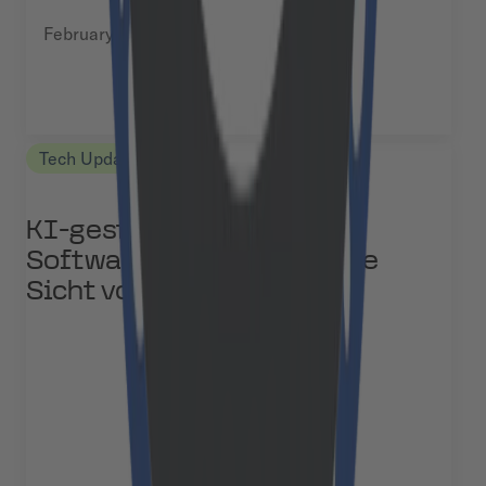
February 12, 2025
Tech Updates
KI-gestützte
Softwareentwicklung – Die
Sicht von Cloudflight