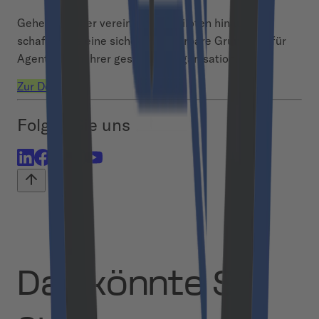
Gehen Sie über vereinzelte AI-Piloten hinaus und
schaffen Sie eine sichere, skalierbare Grundlage für
Agentic AI in Ihrer gesamten Organisation.
Zur Demo
Folgen Sie uns
Das könnte Sie