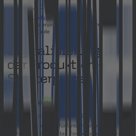
Insights
Tech Updates
Digitalisierung in der Produktion –
Starterguide
Digitalisierung in
der Produktion –
Starterguide
Tech Updates
16.01.2023
•
Letztes Update:
25.07.2023
Dass Digitalisierung für Unternehmen
unabdingbar ist, um das Fortbestehen am Markt