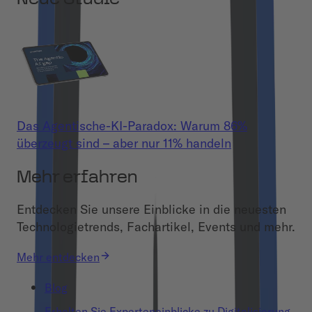
Das Agentische-KI-Paradox: Warum 86%
überzeugt sind – aber nur 11% handeln
Mehr erfahren
Entdecken Sie unsere Einblicke in die neuesten
Technologietrends, Fachartikel, Events und mehr.
Mehr entdecken
Blog
Erhalten Sie Experteneinblicke zu Digitalisierung,