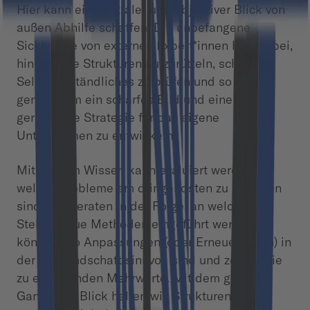
Hier kann ein neutraler und objektiver Blick von
außen Abhilfe schaffen. Die unbefangene
Sichtweise von externen Expert*innen hilft dabei,
hinderliche Strukturen aufzurütteln, scheinbar
Selbstverständliches zu prüfen und so
gemeinsam ein scharfes Bild und eine
geradlinige Strategie für das eigene
Unternehmen zu entwickeln
Mit diesem Wissen kann evaluiert werden,
welche Probleme am dringendsten zu beheben
sind. Wir beraten in der Folge, an welchen
Stellen neue Methoden eingeführt werden
können, wo Anpassungen (oder Erneuerungen) in
der Toollandschaft sinnvoll sind und zeigen die
zu erwartenden Mehrwerte. Mit dem großen
Ganzen im Blick helfen wir, Strukturen zu