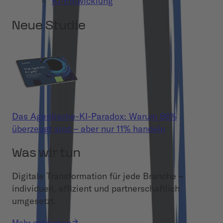
KI-Entwicklung
Neue Studie
Das Agentische-KI-Paradox: Warum 86%
überzeugt sind – aber nur 11% handeln
Was wir tun
Digitale Transformation für jede Branche –
individuell, effizient und partnerschaftlich
umgesetzt.
Mehr entdecken