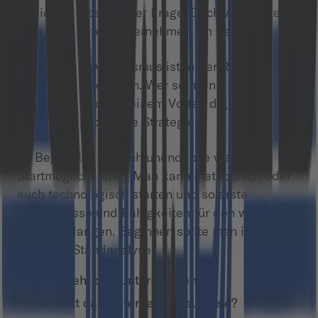
zu sichern, steht außer Frage. Doch wie startet
man im eigenen Unternehmen am besten?
Mit blindem Aktionismus ist in der Regel
niemandem geholfen. Wer sein Unternehmen
nachhaltig und zu seinem Vorteil digitalisieren
möchte, braucht eine Strategie.
Zu Beginn bieten sich unendliche viele
Startmöglichkeiten. Man kann methodisch oder
auch technologisch starten und so erste
Erkenntnisse und Fähigkeiten für den weiteren
Verlauf erlangen. Beginnen sollte man immer mit
einer IST-Standanalyse:
Wo steht das Unternehmen?
Wie ist das Unternehmensumfeld?