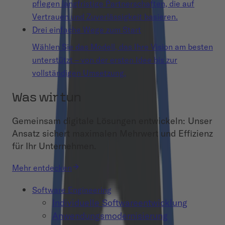
pflegen langfristige Partnerschaften, die auf
Vertrauen und Zuverlässigkeit basieren.
Drei einfache Wege zum Start
Wählen Sie das Modell, das Ihre Vision am besten
unterstützt – von der ersten Idee bis zur
vollständigen Umsetzung.
Was wir tun
Gemeinsam digitale Lösungen entwickeln: Unser
Ansatz sichert maximalen Mehrwert und Effizienz
für Ihr Unternehmen.
Mehr entdecken
Software Engineering
Individuelle Softwareentwicklung
Anwendungsmodernisierung