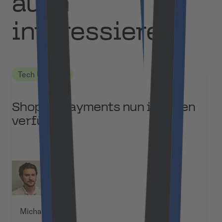
auch
interessieren
Tech Updates
Shopify Payments nun in Polen
verfügbar
Michał Pękala