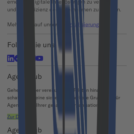
erneuern, digitale Insellösungen zu verbinden
und die Effizienz der Unternehmen zu steigern.
Mehr dazu auf unserer
Digitalisierungsseite
.
Folgen Sie uns
Agent Hub
Gehen Sie über vereinzelte AI-Piloten hinaus und
schaffen Sie eine sichere, skalierbare Grundlage für
Agentic AI in Ihrer gesamten Organisation.
Zur Demo
Agent Hub