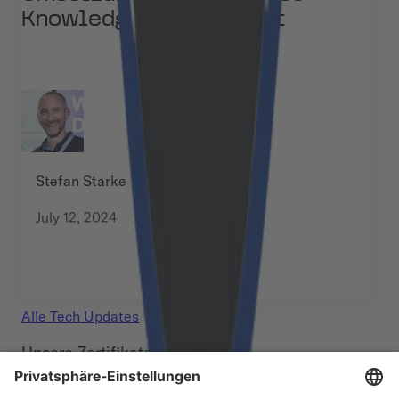
Knowledge Management
Stefan Starke
July 12, 2024
Alle
Tech Updates
Unsere Zertifikate