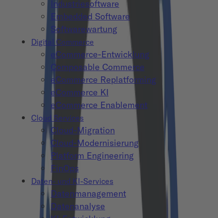
Industriesoftware
Embedded Software
Softwarewartung
Digital Commerce
eCommerce-Entwicklung
Composable Commerce
eCommerce Replatforming
eCommerce KI
eCommerce Enablement
Cloud Services
Cloud-Migration
Cloud-Modernisierung
Platform Engineering
FinOps
Daten- und KI-Services
Datenmanagement
Datenanalyse