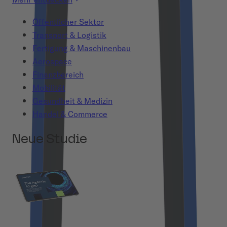
Öffentlicher Sektor
Transport & Logistik
Fertigung & Maschinenbau
Aerospace
Finanzbereich
Mobilität
Gesundheit & Medizin
Handel & Commerce
Neue Studie