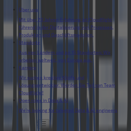
Über uns
Mit über 20 Jahren Erfahrung ist Cloudflight
führend in der Digitalisierung von Prozessen,
Produkten und Geschäftsmodellen.
Standorte
Aus vier Ländern und an 15 Standorten: Wir
arbeiten weltweit, von Europa aus.
Karriere
Wir suchen kreative Köpfe und
Lösungsentwickler. Werden Sie Teil von Team
Cloudflight!
Open roles in Data & AI
We’re looking for talented Data & AI engineers