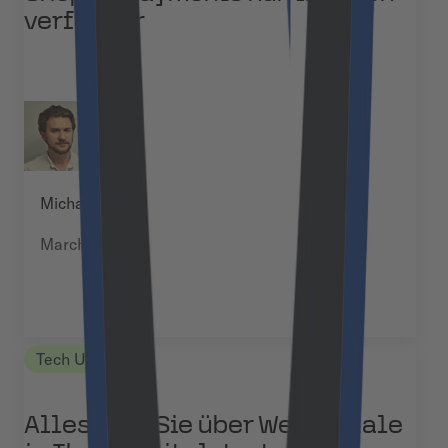
verfügbar
Michał Pękala
March 17, 2025
Tech Updates
Alles, was Sie über Webportale