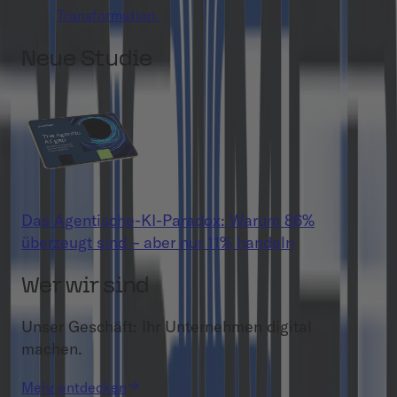
Transformation.
Neue Studie
Das Agentische-KI-Paradox: Warum 86%
überzeugt sind – aber nur 11% handeln
Wer wir sind
Unser Geschäft: Ihr Unternehmen digital
machen.
Mehr entdecken