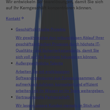
Wir entwickeln Softwarelösungen, damit Sie sich
auf Ihr Kerngeschäft konzentrieren können.
Kontakt
Geschäftskritische Projekte
Wir gewährleisten den reibungslosen Ablauf Ihrer
geschäftskritischen Prozesse durch höchste IT-
Qualitäts- und Sicherheitsstandards, damit Sie
sich voll auf Ihr Business fokussieren können.
Außergewöhnliche Talente
Arbeiten Sie mit erstklassigen
Softwareingenieuren aus Europa zusammen, die
aufmerksam zuhören, kompetent und effizient
arbeiten und ihr Wissen an Ihr Team weitergeben.
Vertrauensvolle Partnerschaft
Wir lassen unsere Kunden niemals im Stich und