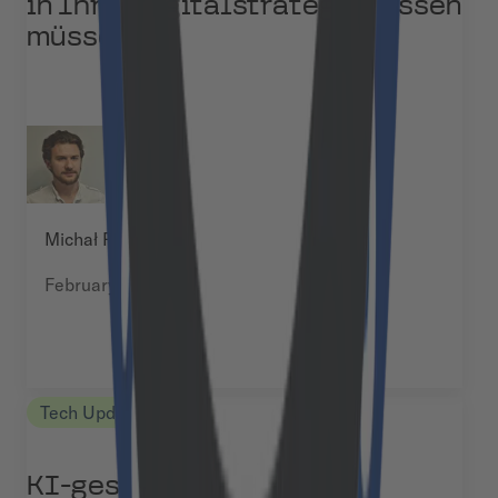
in Ihrer Digitalstrategie wissen
müssen
Michał Pękala
February 12, 2025
Tech Updates
KI-gestützte