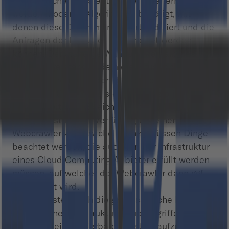
dem Speichern gestellt werden. Weiterhin
werden moderne Algorithmen benötigt, mit
denen diese Daten manipuliert, indiziert und die
Anfragen der Benutzer beantwortet werden
können. Der ständige Wandel innerhalb des
Internets verstärkt zudem die Situation exakt die
Informationen zu finden die gesucht wurden.
Mit Cloud Computing steht im Prinzip jedem die
Möglichkeit bzgl. Speicherplatz und
Rechenleistung zur Verfügung um einen eigenen
Webcrawler zu entwickeln. Dazu müssen Dinge
beachtet werden, die auch von der Infrastruktur
eines Cloud Computing Anbieter erfüllt werden
müssen, auf welcher der Webcrawler dann ggf.
ausgeführt wird.
Zunächst stellt sich die grundsätzliche Frage, auf
was für eine Infrastruktur zurückgegriffen werden
muss, um ein skalierbares System aufzubauen,