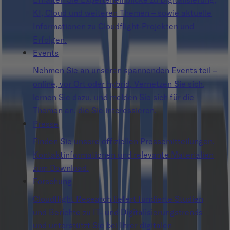
KI, Cloud und weiteren Themen – sowie aktuelle
Informationen zu Cloudflight-Projekten und
Erfolgen.
Events
Nehmen Sie an unseren spannenden Events teil –
online, vor Ort oder hybrid. Vernetzen Sie sich,
lernen Sie dazu, und melden Sie sich für die
Themen an, die Sie interessieren.
Presse
Finden Sie unsere offiziellen Pressemitteilungen,
Kontaktinformationen und relevante Materialien
zum Download.
Forschung
Cloudflight Research liefert fundierte Studien
und Berichte zu IT- und Digitalisierungstrends
und unterstützt Sie bei Ihrer digitalen