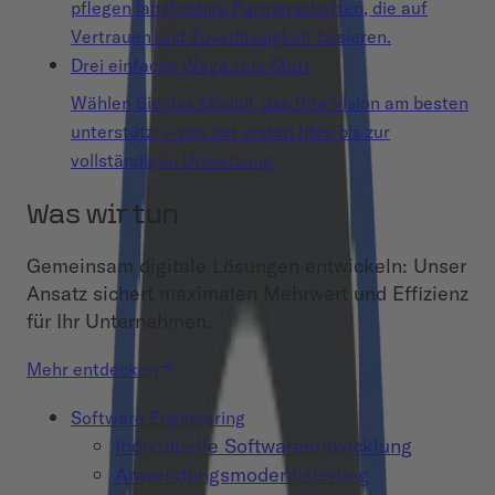
pflegen langfristige Partnerschaften, die auf
Vertrauen und Zuverlässigkeit basieren.
Drei einfache Wege zum Start
Wählen Sie das Modell, das Ihre Vision am besten
unterstützt – von der ersten Idee bis zur
vollständigen Umsetzung.
Was wir tun
Gemeinsam digitale Lösungen entwickeln: Unser
Ansatz sichert maximalen Mehrwert und Effizienz
für Ihr Unternehmen.
Mehr entdecken
Software Engineering
Individuelle Softwareentwicklung
Anwendungsmodernisierung