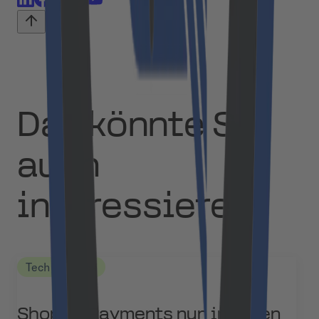
Das könnte Sie
auch
interessieren
Tech Updates
Shopify Payments nun in Polen