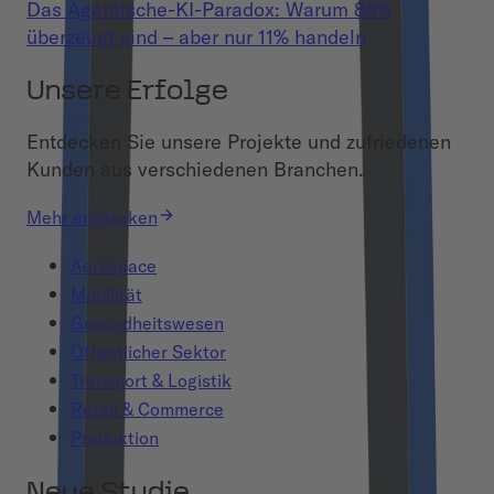
Das Agentische-KI-Paradox: Warum 86%
überzeugt sind – aber nur 11% handeln
Unsere Erfolge
Entdecken Sie unsere Projekte und zufriedenen
Kunden aus verschiedenen Branchen.
Mehr entdecken
Aerospace
Mobilität
Gesundheitswesen
Öffentlicher Sektor
Transport & Logistik
Retail & Commerce
Produktion
Neue Studie