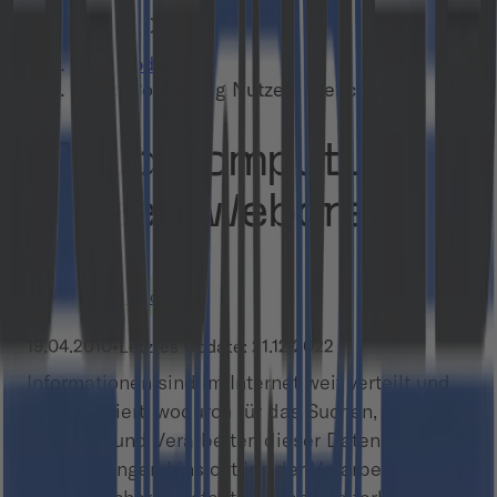
Insights
Tech Updates
Cloud Computing Nutzen: Webcrawler
Cloud Computing
Nutzen: Webcrawler
Tech Updates
19.04.2010
•
Letztes Update:
21.12.2022
Informationen sind im Internet weit verteilt und
unorganisiert, wodurch für das Suchen, Abfragen,
Verteilen und Verarbeiten dieser Daten hohe
Anforderungen hinsichtlich der Verarbeitung und