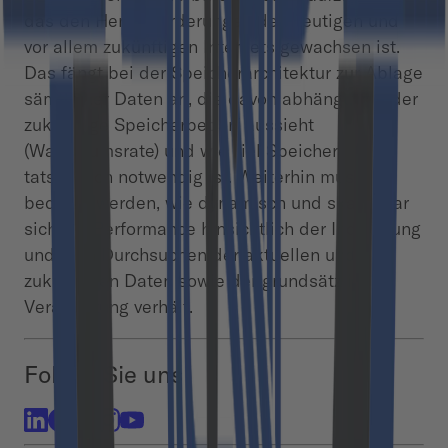
das den Herausforderungen des heutigen und
vor allem zukünftigen Internets gewachsen ist.
Das fängt bei der Speicherarchitektur zur Ablage
sämtlicher Daten an, die davon abhängt, wie der
zukünftige Speicherbedarf aussieht
(Wachstumsrate) und wie viel Speicher
tatsächlich notwendig ist. Weiterhin muss
bedacht werden, wie dynamisch und skalierbar
sich die Performance hinsichtlich der Indizierung
und dem Durchsuchen der aktuellen und
zukünftigen Daten sowie der grundsätzlichen
Verarbeitung verhält.
Folgen Sie uns