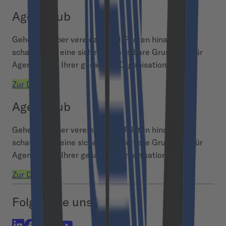
Agent Hub
Gehen Sie über vereinzelte AI-Piloten hinaus und
schaffen Sie eine sichere, skalierbare Grundlage für
Agentic AI in Ihrer gesamten Organisation.
Zur Demo
Agent Hub
Gehen Sie über vereinzelte AI-Piloten hinaus und
schaffen Sie eine sichere, skalierbare Grundlage für
Agentic AI in Ihrer gesamten Organisation.
Zur Demo
Folgen Sie uns