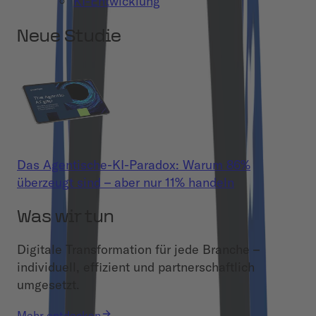
KI-Entwicklung
Neue Studie
Das Agentische-KI-Paradox: Warum 86%
überzeugt sind – aber nur 11% handeln
Was wir tun
Digitale Transformation für jede Branche –
individuell, effizient und partnerschaftlich
umgesetzt.
Mehr entdecken