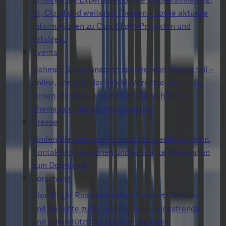
KI, Cloud und weiteren Themen – sowie aktuelle
Informationen zu Cloudflight-Projekten und
Erfolgen.
Events
Nehmen Sie an unseren spannenden Events teil –
online, vor Ort oder hybrid. Vernetzen Sie sich,
lernen Sie dazu, und melden Sie sich für die
Themen an, die Sie interessieren.
Presse
Finden Sie unsere offiziellen Pressemitteilungen,
Kontaktinformationen und relevante Materialien
zum Download.
Forschung
Cloudflight Research liefert fundierte Studien
und Berichte zu IT- und Digitalisierungstrends
und unterstützt Sie bei Ihrer digitalen