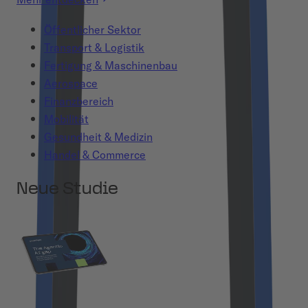
Öffentlicher Sektor
Transport & Logistik
Fertigung & Maschinenbau
Aerospace
Finanzbereich
Mobilität
Gesundheit & Medizin
Handel & Commerce
Neue Studie