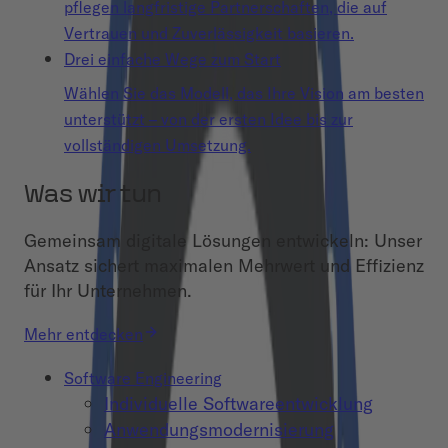
pflegen langfristige Partnerschaften, die auf
Vertrauen und Zuverlässigkeit basieren.
Drei einfache Wege zum Start
Wählen Sie das Modell, das Ihre Vision am besten
unterstützt – von der ersten Idee bis zur
vollständigen Umsetzung.
Was wir tun
Gemeinsam digitale Lösungen entwickeln: Unser
Ansatz sichert maximalen Mehrwert und Effizienz
für Ihr Unternehmen.
Mehr entdecken
Software Engineering
Individuelle Softwareentwicklung
Anwendungsmodernisierung