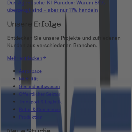
Das Agentische-KI-Paradox: Warum 86%
überzeugt sind – aber nur 11% handeln
Unsere Erfolge
Entdecken Sie unsere Projekte und zufriedenen
Kunden aus verschiedenen Branchen.
Mehr entdecken
Aerospace
Mobilität
Gesundheitswesen
Öffentlicher Sektor
Transport & Logistik
Retail & Commerce
Produktion
Neue Studie