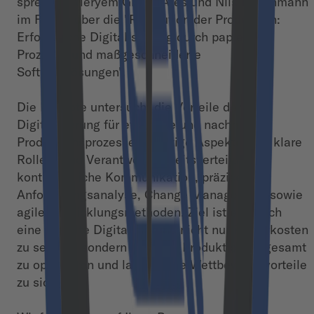
sprechen Meryem Gizem Ates und Nils Pietchmann
im Forum über die "Revolution der Produktion:
Erfolgreiche Digitalisierung durch papierlose
Prozesse und maßgeschneiderte
Softwarelösungen".
Die Keynote untersucht die Vorteile der
Digitalisierung für effiziente und nachhaltige
Produktionsprozesse. Wichtige Aspekte sind klare
Rollen- und Verantwortlichkeitsverteilung,
kontinuierliche Kommunikation, präzise
Anforderungsanalyse, Change Management sowie
agile Entwicklungsmethoden. Ziel ist es, durch
eine gezielte Digitalisierung nicht nur Papierkosten
zu senken, sondern auch die Produktion insgesamt
zu optimieren und langfristige Wettbewerbsvorteile
zu sichern.