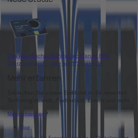
Das Agentische-KI-Paradox: Warum 86%
überzeugt sind – aber nur 11% handeln
Mehr erfahren
Entdecken Sie unsere Einblicke in die neuesten
Technologietrends, Fachartikel, Events und mehr.
Mehr entdecken
Blog
Erhalten Sie Experteneinblicke zu Digitalisierung,