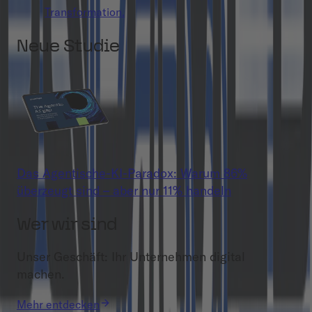
Transformation.
Neue Studie
Das Agentische-KI-Paradox: Warum 86%
überzeugt sind – aber nur 11% handeln
Wer wir sind
Unser Geschäft: Ihr Unternehmen digital
machen.
Mehr entdecken