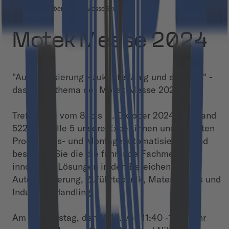
8. bis 11. Oktober 2024 - Messe Stuttgart
Motek Messe 2024
"Automatisierung - zukunftsfähig und effizient" -
das Hauptthema der Motek Messe 2024.
Treffen Sie vom 8. bis 11. Oktober 2024 am Stand
5227 in Halle 5 unsere Expertinnen und Experten
Produktions- und Montageautomatisierung und
besuchen Sie die die führende Fachmesse für
innovative Lösungen in den Bereichen
Automatisierung, Zuführtechnik, Materialfluss und
Industrial Handling.
Am Donnerstag, den 10.10. von 11:40 -12:10 Uhr