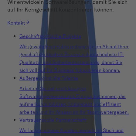
Wir entwickeln Softwarelösungen, damit Sie sich
auf Ihr Kerngeschäft konzentrieren können.
Kontakt
Geschäftskritische Projekte
Wir gewährleisten den reibungslosen Ablauf Ihrer
geschäftskritischen Prozesse durch höchste IT-
Qualitäts- und Sicherheitsstandards, damit Sie
sich voll auf Ihr Business fokussieren können.
Außergewöhnliche Talente
Arbeiten Sie mit erstklassigen
Softwareingenieuren aus Europa zusammen, die
aufmerksam zuhören, kompetent und effizient
arbeiten und ihr Wissen an Ihr Team weitergeben.
Vertrauensvolle Partnerschaft
Wir lassen unsere Kunden niemals im Stich und