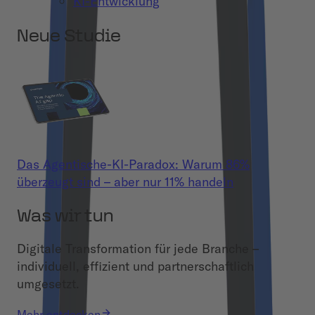
KI-Entwicklung
Neue Studie
Das Agentische-KI-Paradox: Warum 86%
überzeugt sind – aber nur 11% handeln
Was wir tun
Digitale Transformation für jede Branche –
individuell, effizient und partnerschaftlich
umgesetzt.
Mehr entdecken