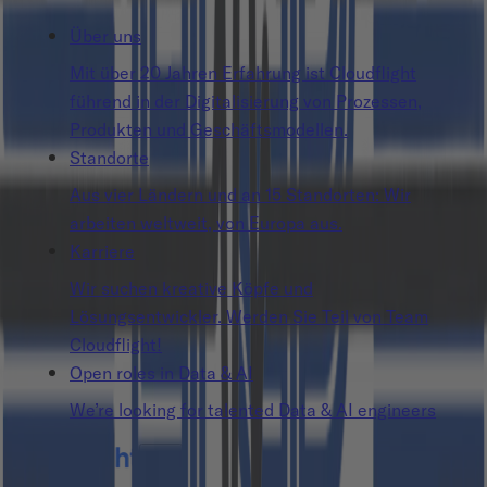
Über uns
Mit über 20 Jahren Erfahrung ist Cloudflight
führend in der Digitalisierung von Prozessen,
Produkten und Geschäftsmodellen.
Standorte
Aus vier Ländern und an 15 Standorten: Wir
arbeiten weltweit, von Europa aus.
Karriere
Wir suchen kreative Köpfe und
Lösungsentwickler. Werden Sie Teil von Team
Cloudflight!
Open roles in Data & AI
We’re looking for talented Data & AI engineers