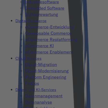
Industriesoftware
Embedded Software
Softwarewartung
Digital Commerce
eCommerce-Entwicklung
Composable Commerce
eCommerce Replatforming
eCommerce KI
eCommerce Enablement
Cloud Services
Cloud-Migration
Cloud-Modernisierung
Platform Engineering
FinOps
Daten- und KI-Services
Datenmanagement
Datenanalyse