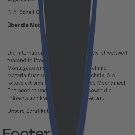
P. E. Schall GmbH & Co. KG
Über die Motek:
Die Internationale Fachmesse Motek ist weltweit
führend in Produktions- und
Montageautomatisierung, Zuführtechnik,
Materialfluss und Handhabungstechnik. Sie
fokussiert sich auf alle Aspekte des Mechanical
Engineering und der Automation sowie die
Präsentation kompletter Prozessketten.
Unsere Zertifikate