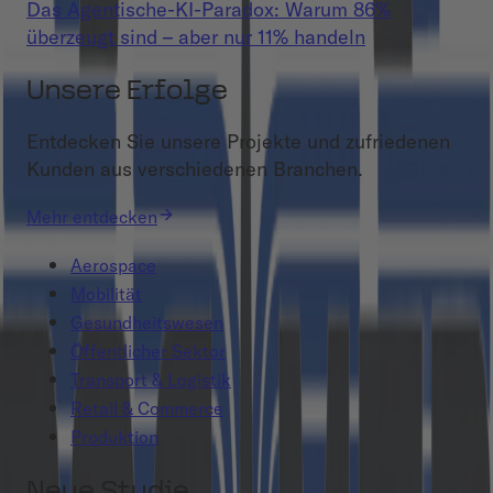
Das Agentische-KI-Paradox: Warum 86%
überzeugt sind – aber nur 11% handeln
Unsere Erfolge
Entdecken Sie unsere Projekte und zufriedenen
Kunden aus verschiedenen Branchen.
Mehr entdecken
Aerospace
Mobilität
Gesundheitswesen
Öffentlicher Sektor
Transport & Logistik
Retail & Commerce
Produktion
Neue Studie