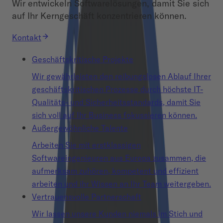
Wir entwickeln Softwarelösungen, damit Sie sich
auf Ihr Kerngeschäft konzentrieren können.
Kontakt
Geschäftskritische Projekte
Wir gewährleisten den reibungslosen Ablauf Ihrer
geschäftskritischen Prozesse durch höchste IT-
Qualitäts- und Sicherheitsstandards, damit Sie
sich voll auf Ihr Business fokussieren können.
Außergewöhnliche Talente
Arbeiten Sie mit erstklassigen
Softwareingenieuren aus Europa zusammen, die
aufmerksam zuhören, kompetent und effizient
arbeiten und ihr Wissen an Ihr Team weitergeben.
Vertrauensvolle Partnerschaft
Wir lassen unsere Kunden niemals im Stich und