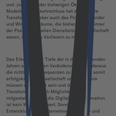
und -justierung der bisherigen Ökonomie-
Modelle. Im Umkehrschluss hat die Digitale
Transformation aber auch das Potential Länder
und Wirtschaftsräume, die bisher die Gewinner
der Post-industriellen Dienstleitungsgesellschaft
waren, schnell zu Verlierern zu machen.
Das Erkennen der Tiefe der in den kommenden
Jahren anstehenden Veränderungen und daraus
die richtigen Konsequenzen zu ziehen ist somit
erfolgskritisch. Gesellschaft und Ökonomie
müssen vorbereitet sein und diese
Transformation nach Möglichkeit aktiv
mitgestalten. Denn die Digitale Transformation
ist kein Wunschkonzert. Sondern eine
Entwicklung, der Unternehmen nur aktiv und