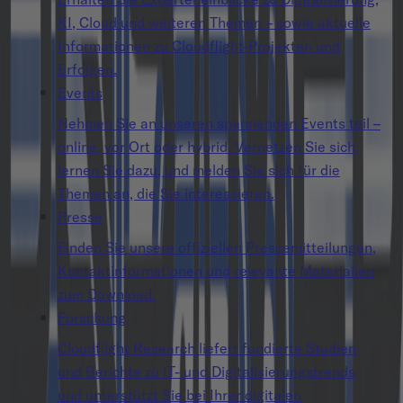
KI, Cloud und weiteren Themen – sowie aktuelle
Informationen zu Cloudflight-Projekten und
Erfolgen.
Events
Nehmen Sie an unseren spannenden Events teil –
online, vor Ort oder hybrid. Vernetzen Sie sich,
lernen Sie dazu, und melden Sie sich für die
Themen an, die Sie interessieren.
Presse
Finden Sie unsere offiziellen Pressemitteilungen,
Kontaktinformationen und relevante Materialien
zum Download.
Forschung
Cloudflight Research liefert fundierte Studien
und Berichte zu IT- und Digitalisierungstrends
und unterstützt Sie bei Ihrer digitalen