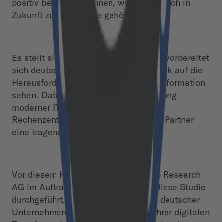
positiv begegnen können, wollen sie auch in
Zukunft zur Weltspitze gehören.
Es stellt sich somit die Frage, wie gut vorbereitet
sich deutsche Unternehmen im Hinblick auf die
Herausforderungen der digitalen Transformation
sehen. Dabei spielt die Berücksichtigung
moderner IT-Infrastrukturen, externer
Rechenzentrumskapazitäten als auch Partner
eine tragende Rolle.
Vor diesem Hintergrund hat die Crisp Research
AG im Auftrag von Dimension Data diese Studie
durchgeführt, um ein Stimmungsbild deutscher
Unternehmen zum aktuellen Stand ihrer digitalen