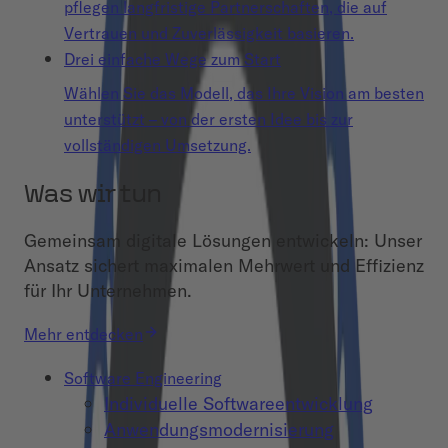
pflegen langfristige Partnerschaften, die auf
Vertrauen und Zuverlässigkeit basieren.
Drei einfache Wege zum Start
Wählen Sie das Modell, das Ihre Vision am besten
unterstützt – von der ersten Idee bis zur
vollständigen Umsetzung.
Was wir tun
Gemeinsam digitale Lösungen entwickeln: Unser
Ansatz sichert maximalen Mehrwert und Effizienz
für Ihr Unternehmen.
Mehr entdecken
Software Engineering
Individuelle Softwareentwicklung
Anwendungsmodernisierung