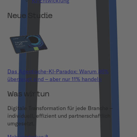
KI-Entwicklung
Neue Studie
Das Agentische-KI-Paradox: Warum 86%
überzeugt sind – aber nur 11% handeln
Was wir tun
Digitale Transformation für jede Branche –
individuell, effizient und partnerschaftlich
umgesetzt.
Mehr entdecken