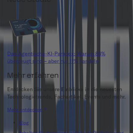
Das Agentische-KI-Paradox: Warum 86%
überzeugt sind – aber nur 11% handeln
Mehr erfahren
Entdecken Sie unsere Einblicke in die neuesten
Technologietrends, Fachartikel, Events und mehr.
Mehr entdecken
Blog
Erhalten Sie Experteneinblicke zu Digitalisierung,