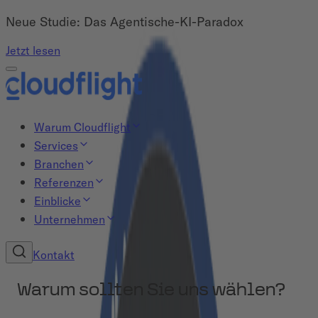
Neue Studie: Das Agentische-KI-Paradox
Jetzt lesen
Warum Cloudflight
Services
Branchen
Referenzen
Einblicke
Unternehmen
Kontakt
Warum sollten Sie uns wählen?