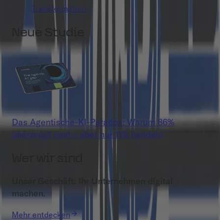
Transformation.
Neue Studie
Das Agentische-KI-Paradox: Warum 86%
überzeugt sind – aber nur 11% handeln
Wer wir sind
Unser Geschäft: Ihr Unternehmen digital
machen.
Mehr entdecken