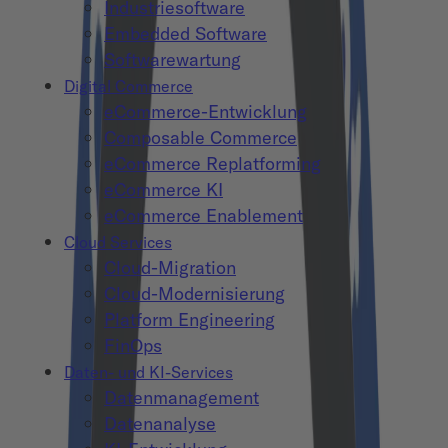
Industriesoftware
Embedded Software
Softwarewartung
Digital Commerce
eCommerce-Entwicklung
Composable Commerce
eCommerce Replatforming
eCommerce KI
eCommerce Enablement
Cloud Services
Cloud-Migration
Cloud-Modernisierung
Platform Engineering
FinOps
Daten- und KI-Services
Datenmanagement
Datenanalyse