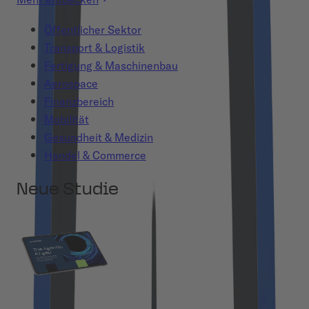
Öffentlicher Sektor
Transport & Logistik
Fertigung & Maschinenbau
Aerospace
Finanzbereich
Mobilität
Gesundheit & Medizin
Handel & Commerce
Neue Studie