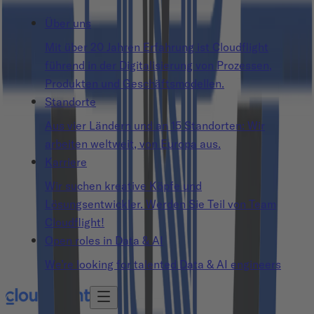
Über uns
Mit über 20 Jahren Erfahrung ist Cloudflight
führend in der Digitalisierung von Prozessen,
Produkten und Geschäftsmodellen.
Standorte
Aus vier Ländern und an 15 Standorten: Wir
arbeiten weltweit, von Europa aus.
Karriere
Wir suchen kreative Köpfe und
Lösungsentwickler. Werden Sie Teil von Team
Cloudflight!
Open roles in Data & AI
We’re looking for talented Data & AI engineers