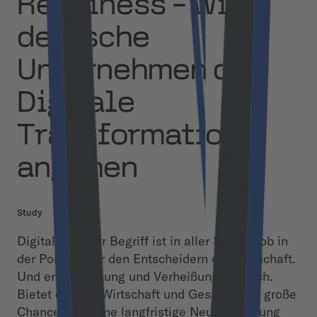
Readiness – Wie
deutsche
Unternehmen die
Digitale
Transformation
angehen
Study
Digital – Dieser Begriff ist in aller Munde, ob in
der Politik oder den Entscheidern der Wirtschaft.
Und er ist Drohung und Verheißung zugleich.
Bietet er doch Wirtschaft und Gesellschaft große
Chancen auf eine langfristige Neuausrichtung