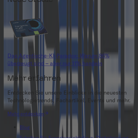
Das Agentische-KI-Paradox: Warum 86%
überzeugt sind – aber nur 11% handeln
Mehr erfahren
Entdecken Sie unsere Einblicke in die neuesten
Technologietrends, Fachartikel, Events und mehr.
Mehr entdecken
Blog
Erhalten Sie Experteneinblicke zu Digitalisierung,