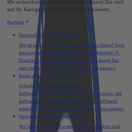
Wir entwickeln Softwarelösungen, damit Sie sich
auf Ihr Kerngeschäft konzentrieren können.
Kontakt
Geschäftskritische Projekte
Wir gewährleisten den reibungslosen Ablauf Ihrer
geschäftskritischen Prozesse durch höchste IT-
Qualitäts- und Sicherheitsstandards, damit Sie
sich voll auf Ihr Business fokussieren können.
Außergewöhnliche Talente
Arbeiten Sie mit erstklassigen
Softwareingenieuren aus Europa zusammen, die
aufmerksam zuhören, kompetent und effizient
arbeiten und ihr Wissen an Ihr Team weitergeben.
Vertrauensvolle Partnerschaft
Wir lassen unsere Kunden niemals im Stich und