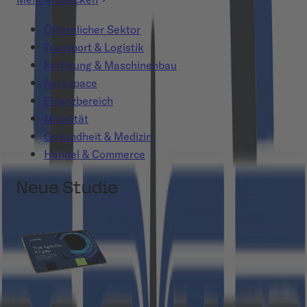
Öffentlicher Sektor
Transport & Logistik
Fertigung & Maschinenbau
Aerospace
Finanzbereich
Mobilität
Gesundheit & Medizin
Handel & Commerce
Neue Studie