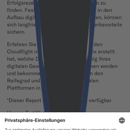
Erfolgsrezept für ihre digitale Plattform zu
finden. Fest steht – Unternehmen, die in den
Aufbau digitaler Plattformen investieren, können
sich langfristig strategische Wettbewerbsvorteile
sichern.
Erfahren Sie im kostenlosen Report, den
Cloudflight in Kooperation mit Equinix erstellt
hat, welche Designkriterien den Erfolg Ihres
digitalen Geschäftsmodells bestimmen werden
und bekommen Sie einen Einblick in den
Reifegrad und Status Quo der digitalen
Plattformen in Deutschland.
*Dieser Report ist nur auf Deutsch verfügbar
Unsere Zertifikate