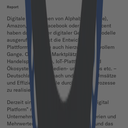
Report
Digitale Plattformen von Alphabet (Google),
Amazon, Apple, Facebook oder auch Tencent
haben das Zeitalter digitaler Geschäftsmodelle
ausgerufen. Nun ist die Entwicklung der
Plattformökonomie auch hierzulande in vollem
Gange. Ob digitale Marktplätze und
Handelsplattformen, IoT-Plattformen und
Ökosysteme oder Medien- und Info-Apps etc. –
Deutschland rüstet nach und versucht Umsätze
und Effizienzpotentiale durch digitale Prozesse
zu realisieren.
Derzeit sind die Vorstellungen einer “Digital
Platform” noch sehr unterschiedlich.
Unternehmen suchen nach Designkriterien und
Mehrwerten, um den richtigen Ansatz und das