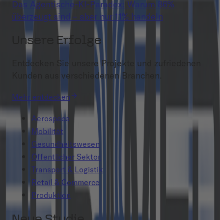
Das Agentische-KI-Paradox: Warum 86%
überzeugt sind – aber nur 11% handeln
Unsere Erfolge
Entdecken Sie unsere Projekte und zufriedenen
Kunden aus verschiedenen Branchen.
Mehr entdecken
Aerospace
Mobilität
Gesundheitswesen
Öffentlicher Sektor
Transport & Logistik
Retail & Commerce
Produktion
Neue Studie