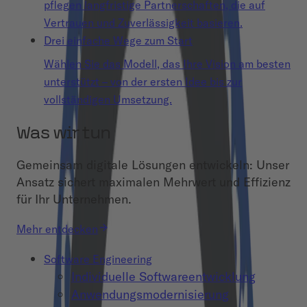
pflegen langfristige Partnerschaften, die auf
Vertrauen und Zuverlässigkeit basieren.
Drei einfache Wege zum Start
Wählen Sie das Modell, das Ihre Vision am besten
unterstützt – von der ersten Idee bis zur
vollständigen Umsetzung.
Was wir tun
Gemeinsam digitale Lösungen entwickeln: Unser
Ansatz sichert maximalen Mehrwert und Effizienz
für Ihr Unternehmen.
Mehr entdecken
Software Engineering
Individuelle Softwareentwicklung
Anwendungsmodernisierung