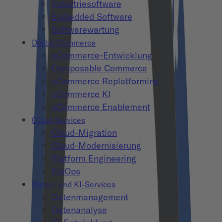
Industriesoftware
Embedded Software
Softwarewartung
Digital Commerce
eCommerce-Entwicklung
Composable Commerce
eCommerce Replatforming
eCommerce KI
eCommerce Enablement
Cloud Services
Cloud-Migration
Cloud-Modernisierung
Platform Engineering
FinOps
Daten- und KI-Services
Datenmanagement
Datenanalyse