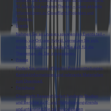
KI, Cloud und weiteren Themen – sowie aktuelle
Informationen zu Cloudflight-Projekten und
Erfolgen.
Events
Nehmen Sie an unseren spannenden Events teil –
online, vor Ort oder hybrid. Vernetzen Sie sich,
lernen Sie dazu, und melden Sie sich für die
Themen an, die Sie interessieren.
Presse
Finden Sie unsere offiziellen Pressemitteilungen,
Kontaktinformationen und relevante Materialien
zum Download.
Forschung
Cloudflight Research liefert fundierte Studien
und Berichte zu IT- und Digitalisierungstrends
und unterstützt Sie bei Ihrer digitalen