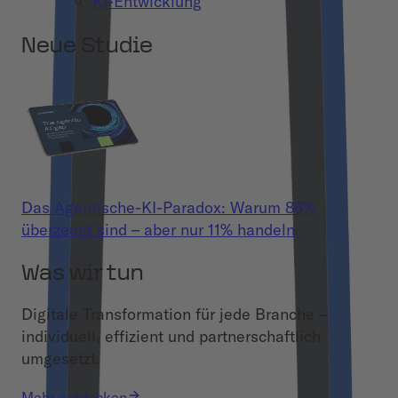
KI-Entwicklung
Neue Studie
Das Agentische-KI-Paradox: Warum 86%
überzeugt sind – aber nur 11% handeln
Was wir tun
Digitale Transformation für jede Branche –
individuell, effizient und partnerschaftlich
umgesetzt.
Mehr entdecken