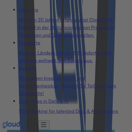
Über uns
Mit über 20 Jahren Erfahrung ist Cloudflight
führend in der Digitalisierung von Prozessen,
Produkten und Geschäftsmodellen.
Standorte
Aus vier Ländern und an 15 Standorten: Wir
arbeiten weltweit, von Europa aus.
Karriere
Wir suchen kreative Köpfe und
Lösungsentwickler. Werden Sie Teil von Team
Cloudflight!
Open roles in Data & AI
We’re looking for talented Data & AI engineers