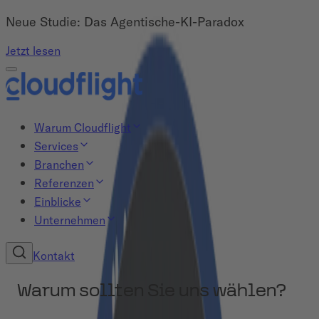
Neue Studie: Das Agentische-KI-Paradox
Jetzt lesen
Warum Cloudflight
Services
Branchen
Referenzen
Einblicke
Unternehmen
Kontakt
Warum sollten Sie uns wählen?