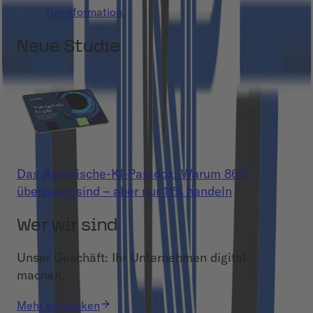
Transformation.
Neue Studie
Das Agentische-KI-Paradox: Warum 86%
überzeugt sind – aber nur 11% handeln
Wer wir sind
Unser Geschäft: Ihr Unternehmen digital
machen.
Mehr entdecken