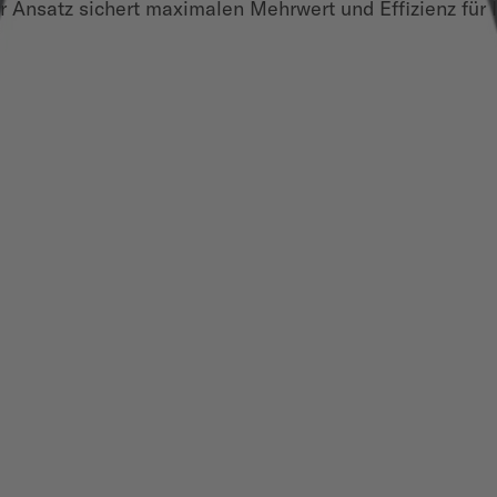
 Ansatz sichert maximalen Mehrwert und Effizienz für 