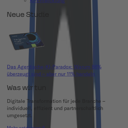
KI-Entwicklung
Neue Studie
Das Agentische-KI-Paradox: Warum 86%
überzeugt sind – aber nur 11% handeln
Was wir tun
Digitale Transformation für jede Branche –
individuell, effizient und partnerschaftlich
umgesetzt.
Mehr entdecken