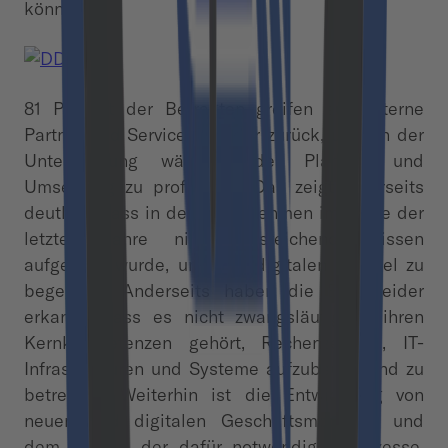
können.
81 Prozent der Befragten greifen auf externe
Partner und Service Provider zurück, um von der
Unterstützung während der Planung und
Umsetzung zu profitieren. Das zeigt einerseits
deutlich, dass in den Unternehmen im Laufe der
letzten Jahre nicht ausreichend Wissen
aufgebaut wurde, um dem digitalen Wandel zu
begegnen. Anderseits haben die Entscheider
erkannt, dass es nicht zwangsläufig zu ihren
Kernkompetenzen gehört, Rechenzentren, IT-
Infrastrukturen und Systeme aufzubauen und zu
betreiben. Weiterhin ist die Entwicklung von
neuen und digitalen Geschäftsmodellen und
dem Design, der dafür notwendigen Prozesse,