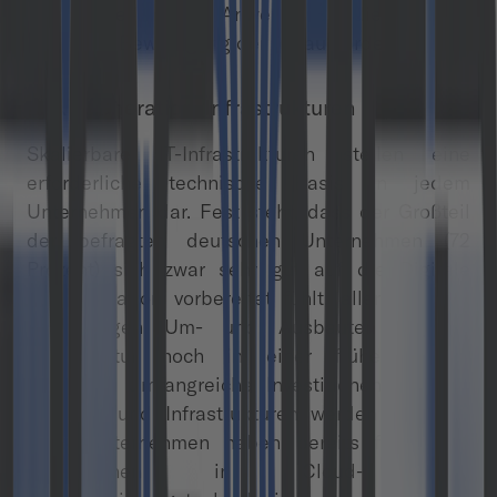
bildete die Sicht der Anwender auf die Rolle der
IT bei der Bewältigung der Herausforderung.
Next-Generation-Infrastrukturen
Skalierbare IT-Infrastrukturen stellen eine
erforderliche technische Basis in jedem
Unternehmen dar. Fest steht, dass der Großteil
der befragten deutschen Unternehmen (72
Prozent) sich zwar sehr gut auf die Digitale
Transformation vorbereitet fühlt, allerdings die
notwendigen Um- und Ausbauten der IT-
Infrastruktur noch in einer frühen Phase
befinden. Umfangreiche Investitionen in neue
Systeme und Infrastrukturen werden benötigt.
Viele Unternehmen haben bereits früh erste
Investitionen in Cloud- und