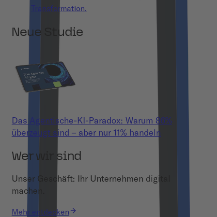
Transformation.
Neue Studie
Das Agentische-KI-Paradox: Warum 86%
überzeugt sind – aber nur 11% handeln
Wer wir sind
Unser Geschäft: Ihr Unternehmen digital
machen.
Mehr entdecken