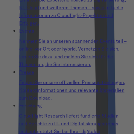
KI, Cloud und weiteren Themen – sowie aktuelle
Informationen zu Cloudflight-Projekten und
Erfolgen.
Events
Nehmen Sie an unseren spannenden Events teil –
online, vor Ort oder hybrid. Vernetzen Sie sich,
lernen Sie dazu, und melden Sie sich für die
Themen an, die Sie interessieren.
Presse
Finden Sie unsere offiziellen Pressemitteilungen,
Kontaktinformationen und relevante Materialien
zum Download.
Forschung
Cloudflight Research liefert fundierte Studien
und Berichte zu IT- und Digitalisierungstrends
und unterstützt Sie bei Ihrer digitalen