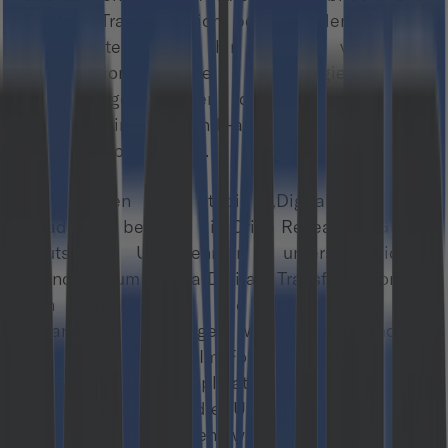
Digitale Transformation bedeutet den Wandel
eines Unternehmens hin zu einer vernetzten
Organisation. Neue Technologien und
Anwendungen stellen die Basis für die
Prozessoptimierung und -anpassung an die neue
digitale Ökonomie dar.
Im Rahmen der Studie „Digital Business
Readiness“ befragte die Crisp Research AG 100
deutsche Unternehmen unterschiedlicher
Branchen zum Thema Digitale Transformation. In
den Unternehmen, die mindestens 500
Mitarbeiter beschäftigen, wurden vorwiegend IT-
Entscheider befragt. Im Fokus der Studie stand
die Frage nach Implikationen der Digitalen
Transformation auf die Unternehmensstrategie
und -prozesse. Einen weiteren Schwerpunkt