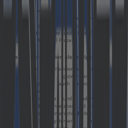
Weiterhin ich ein wichtiger Punkt, dass viele
Unternehmen eine Aufstockung ihres IT-Budgets
als notwendig erachten. Ganze 82 Prozent der
Befragten fordern eine zusätzliche Erhöhung des
Budgets um 10 bis 30 Prozent.
Flexible Technologien als Erfolgsfaktor
Durch die Digitalisierung sind viele
Unternehmen gezwungen ihre
Geschäftsprozesse auch durch geeignete
Softwaresysteme abzubilden.
Anwendungssysteme und andere Services
müssen flexibel einsetzbar und so konzipiert
sein, dass sie auf unterschiedlichsten Browsern
und Betriebssystemen funktionieren.