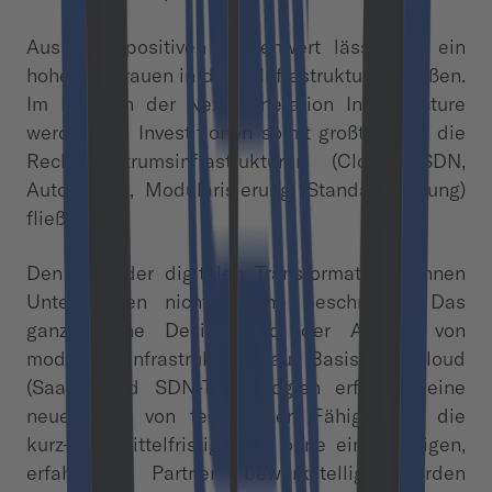
Aus dem positiven Stellenwert lässt sich ein
hohes Vertrauen in die IT-Infrastruktur schließen.
Im Rahmen der Next-Generation Infrastructure
werden die Investitionen somit großteilig in die
Rechenzentrumsinfrastrukturen (Cloud, SDN,
Automation, Modularisierung, Standardisierung)
fließen.
Den Weg der digitalen Transformation können
Unternehmen nicht alleine beschreiten. Das
ganzheitliche Design und der Aufbau von
modernen Infrastrukturen auf Basis von Cloud
(SaaS)- und SDN-Technologien erfordert eine
neue Form von technischen Fähigkeiten, die
kurz- bis mittelfristig nicht ohne einen fähigen,
erfahrenen Partner bewerkstelligt werden