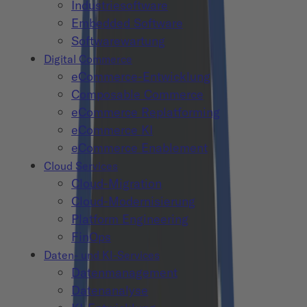
Industriesoftware
Embedded Software
Softwarewartung
Digital Commerce
eCommerce-Entwicklung
Composable Commerce
eCommerce Replatforming
eCommerce KI
eCommerce Enablement
Cloud Services
Cloud-Migration
Cloud-Modernisierung
Platform Engineering
FinOps
Daten- und KI-Services
Datenmanagement
Datenanalyse