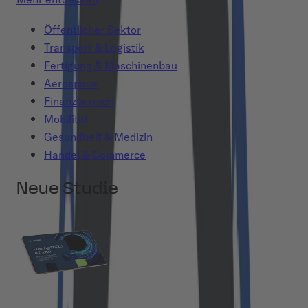
Öffentlicher Sektor
Transport & Logistik
Fertigung & Maschinenbau
Aerospace
Finanzbereich
Mobilität
Gesundheit & Medizin
Handel & Commerce
Neue Studie