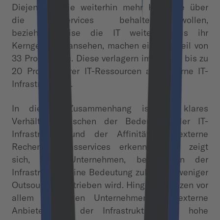
Diejenigen, die weiterhin mehr Kontrolle über
die IT-Services behalten wollen,
beziehungsweise die IT weiterhin als ihr
Kerngeschäft ansehen, machen einen Anteil von
33 Prozent aus. Diese verlagern im Schnitt bis zu
20 Prozent ihrer IT-Ressourcen auf externe IT-
Infrastrukturen.
In diesem Zusammenhang ist ein klares
Verhältnis zwischen der Bedeutung der IT-
Infrastruktur und der Affinität für externe
Rechenzentrumsservices erkennbar. So zeigt
sich, dass Unternehmen, bei denen der
Infrastruktur keine Bedeutung zukommt, weniger
Outsourcing betrieben wird. Hingegen setzen vor
allem diejenigen Unternehmen auf externe
Anbieter, die der Infrastruktur eine hohe