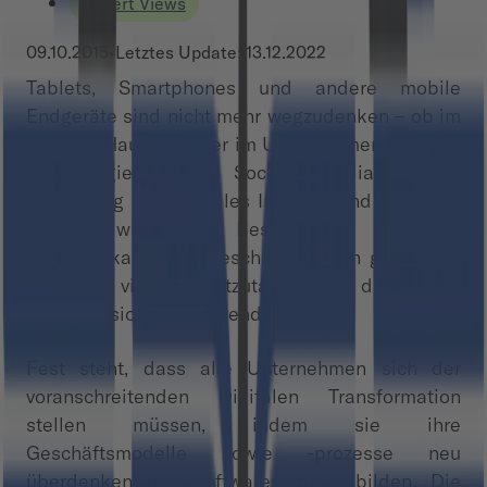
Expert Views
09.10.2015
•
Letztes Update:
13.12.2022
Tablets, Smartphones und andere mobile
Endgeräte sind nicht mehr wegzudenken – ob im
privaten Haushalt oder im Unternehmen. Digitale
Technologien wie Social Media, Cloud
Computing oder mobiles Internet sind längst zu
einem wichtigen Bestandteil für die
Kommunikation im Geschäftsbereich geworden.
Doch wie viel ist heutzutage schon digital und
wie setzt sich dieser Trend fort?
Fest steht, dass alle Unternehmen sich der
voranschreitenden Digitalen Transformation
stellen müssen, indem sie ihre
Geschäftsmodelle sowie -prozesse neu
überdenken und softwareseitig abbilden. Die