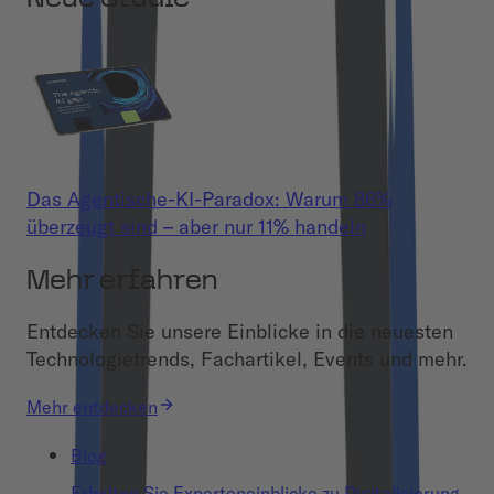
Das Agentische-KI-Paradox: Warum 86%
überzeugt sind – aber nur 11% handeln
Mehr erfahren
Entdecken Sie unsere Einblicke in die neuesten
Technologietrends, Fachartikel, Events und mehr.
Mehr entdecken
Blog
Erhalten Sie Experteneinblicke zu Digitalisierung,