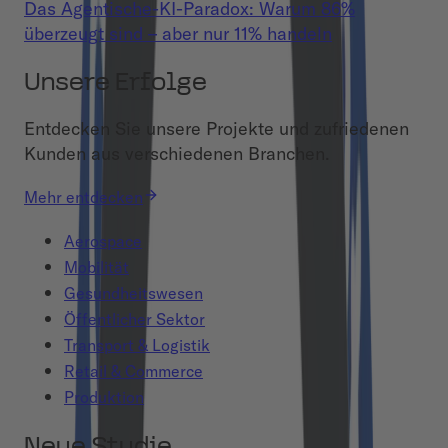
Das Agentische-KI-Paradox: Warum 86%
überzeugt sind – aber nur 11% handeln
Unsere Erfolge
Entdecken Sie unsere Projekte und zufriedenen
Kunden aus verschiedenen Branchen.
Mehr entdecken
Aerospace
Mobilität
Gesundheitswesen
Öffentlicher Sektor
Transport & Logistik
Retail & Commerce
Produktion
Neue Studie