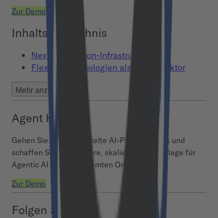
Zur Demo
Inhaltsverzeichnis
Next-Generation-Infrastrukturen
Flexible Technologien als Erfolgsfaktor
Mehr anzeigen
Agent Hub
Gehen Sie über vereinzelte AI-Piloten hinaus und
schaffen Sie eine sichere, skalierbare Grundlage für
Agentic AI in Ihrer gesamten Organisation.
Zur Demo
Folgen Sie uns