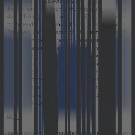
Automatisierungstechnologien vorgenommen.
Jedoch wird das meiste Geld (etwa zwei Drittel
der IT-Ausgaben) noch dafür ausgegeben,
bestehende IT-Infrastrukturen zu verwalten.
Dagegen werden lediglich 33 Prozent des IT-
Budgets in den befragten Unternehmen für den
Ausbau neuer Infrastrukturen, der sogenannten
Next-Generation-Infrastrukturen, verwendet. Dies
ist im Verhältnis zu den vergangenen Jahren eine
Steigerung um etwa zehn Prozentpunkte. Dies ist
ein Indikator dafür, dass viele Unternehmen die
Notwendigkeit erkannt haben, mehr in ihre IT-
Infrastrukturen zu investieren, um diese fit für
das digitale Zeitalter zu machen.
Bemerkenswert ist weiterhin, dass die Hälfte der