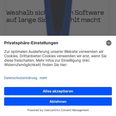
Weshalb sich Custom Software
auf lange Sicht bezahlt macht
Jonas Lucka
August 27, 2025
Expert Views