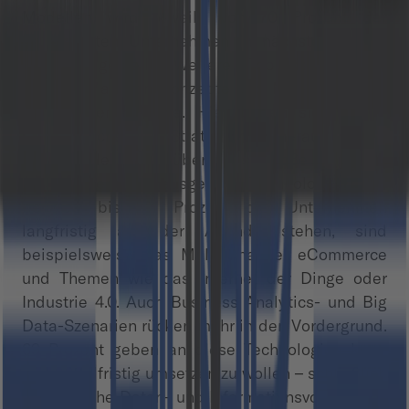
Modellen wird jeweils von 70 Prozent der
untersuchten Unternehmen in nächster Zeit in
Planung gestellt. Weitere Top-Themen sind
digitale Marketingkonzepte und Mobile-Device-
Managementsysteme. Hier bilden sich immer
umfangreichere Strategien heraus, die
mittlerweile weit über das bloße „Device-
Management“ hinausgehen. Technologien, die
bei 30 bis 40 Prozent der Unternehmen
langfristig auf der Agenda stehen, sind
beispielsweise das Multi-Channel eCommerce
und Themen wie das Internet der Dinge oder
Industrie 4.0. Auch Business Analytics- und Big
Data-Szenarien rücken mehr in den Vordergrund.
69 Prozent geben an diese Technologien kurz-
und mittelfristig umsetzen zu wollen – schließlich
ist das hohe Daten- und Informationsvolumen so