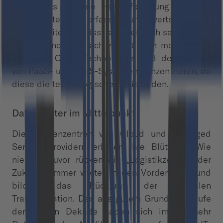
groß, dass es eine Herausforderung darstellt,
diese Daten zu erfassen und wertschöpfend
aufzuarbeiten. Es lässt sich dennoch sagen, dass
die Unternehmen sich zurzeit noch mehrheitlich
auf neue Cloud-Technologien und den Einsatz
von PaaS- und SaaS-Systemen konzentrieren, da
diese die technologische Basis bilden.
Data Center im Mittelpunkt
Die Rechenzentren von Cloud und Managed
Service Providern erleben ihre Blütezeit. Wie
niemals zuvor rücken die „Logistikzentren der
Zukunft“ immer weiter in den Vordergrund und
bilden das Rückgrat der digitalen
Transformation. Das aus gutem Grund. Im Laufe
der letzten Dekade haben sich immer mehr