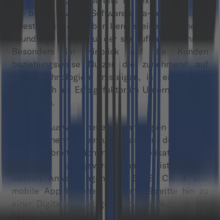
Unternehmen, die bereits in flexible Lösungen
wie beispielsweise Software-as-a-Service (SaaS)
investiert haben, haben bereits eine notwendige
Grundlage gelegt, auf der sie aufbauen können.
Besonders im Hinblick auf die Kunden
beziehungsweise Nutzer, die zunehmend auf
neue Technologien umsteigen, ist es sinnvoll
diese auch als Erfolgsfaktor im Unternehmen zu
etablieren.
Bei der Auswahl neuer Technologien sind sich
die Unternehmen bewusst, dass nur der Einsatz
einer breitgefächerten Applikationsbasis
langfristig erfolgsversprechend ist. Dabei
werden Anwendungen wie SaaS, Cloud und
mobile Applikationen als erste Schritte hin zu
einer Digitalisierung gesehen. Die Nutzung von
SaaS- und PaaS (Platform-as-a-Service)-