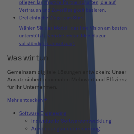
pflegen langfristige Partnerschaften, die auf
Vertrauen und Zuverlässigkeit basieren.
Drei einfache Wege zum Start
Wählen Sie das Modell, das Ihre Vision am besten
unterstützt – von der ersten Idee bis zur
vollständigen Umsetzung.
Was wir tun
Gemeinsam digitale Lösungen entwickeln: Unser
Ansatz sichert maximalen Mehrwert und Effizienz
für Ihr Unternehmen.
Mehr entdecken
Software Engineering
Individuelle Softwareentwicklung
Anwendungsmodernisierung