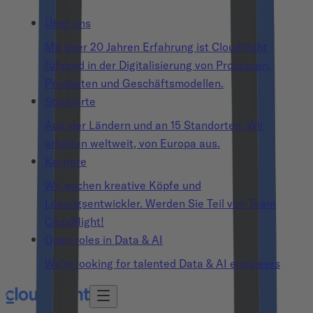
Über uns
Mit über 20 Jahren Erfahrung ist Cloudflight
führend in der Digitalisierung von Prozessen,
Produkten und Geschäftsmodellen.
Standorte
Aus vier Ländern und an 15 Standorten: Wir
arbeiten weltweit, von Europa aus.
Karriere
Wir suchen kreative Köpfe und
Lösungsentwickler. Werden Sie Teil von Team
Cloudflight!
Open roles in Data & AI
We’re looking for talented Data & AI engineers