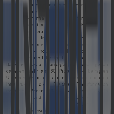
befragten Unternehmen sich in der Lage sieht
die Digitale Transformation mit ihrer
bestehenden Infrastruktur anzugehen. 39 Prozent
denken, dass dies nur teilweise funktioniert und
elf Prozent vertrauen nicht auf ihre bereits
vorhandene Infrastruktur. Bei einem
Branchenvergleich lässt sich erkennen, dass
besonders die Industrie Nachholbedarf bei den
Next-Generation-Infrastrukturen hat. In der
Banken- sowie Versorgungsbranche geben
dagegen mehr als 60 Prozent der befragten
Unternehmen an, dass sie mit ihrer bestehenden
Infrastruktur die Digitale Transformation
meistern können. Hierbei wird vorrangig in
skalierbare und flexibel anpassbare Cloud-
Architekturen sowie Software-defined
Environments investiert.