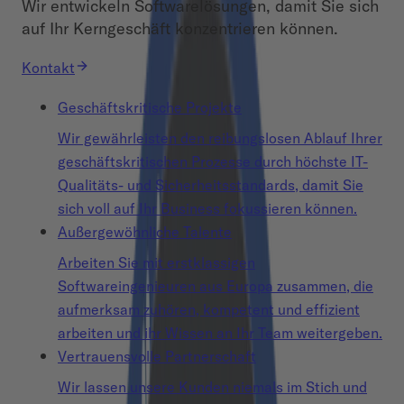
Wir entwickeln Softwarelösungen, damit Sie sich
auf Ihr Kerngeschäft konzentrieren können.
Kontakt
Geschäftskritische Projekte
Wir gewährleisten den reibungslosen Ablauf Ihrer
geschäftskritischen Prozesse durch höchste IT-
Qualitäts- und Sicherheitsstandards, damit Sie
sich voll auf Ihr Business fokussieren können.
Außergewöhnliche Talente
Arbeiten Sie mit erstklassigen
Softwareingenieuren aus Europa zusammen, die
aufmerksam zuhören, kompetent und effizient
arbeiten und ihr Wissen an Ihr Team weitergeben.
Vertrauensvolle Partnerschaft
Wir lassen unsere Kunden niemals im Stich und