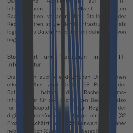
Daten und Applikationen auf die IT-
Infrastrukturen der weltweit verteilten
Rechenzentren verlagert. Der Stellenwert der
Rechenzentren sowie der IT-Infrastrukturen als
logistisches Datenvehikel kommt daher nicht von
ungefähr.
Stellenwert und Vertrauen in die IT-
Infrastruktur
Dies haben auch die deutschen Unternehmen
erkannt. Über zwei Drittel (68 Prozent) der
Befragten halten die Rechenzentrums-
Infrastruktur für den wichtigsten Baustein, also
für den Hauptdarsteller oder Regisseur, der
digitalen Transformation. Knapp ein Drittel (32
Prozent) schätzt den Stellenwert als eher
nebensächlich (Statist oder Nebenrolle) ein.