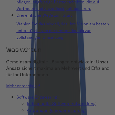
pflegen langfristige Partnerschaften, die auf
Vertrauen und Zuverlässigkeit basieren.
Drei einfache Wege zum Start
Wählen Sie das Modell, das Ihre Vision am besten
unterstützt – von der ersten Idee bis zur
vollständigen Umsetzung.
Was wir tun
Gemeinsam digitale Lösungen entwickeln: Unser
Ansatz sichert maximalen Mehrwert und Effizienz
für Ihr Unternehmen.
Mehr entdecken
Software Engineering
Individuelle Softwareentwicklung
Anwendungsmodernisierung