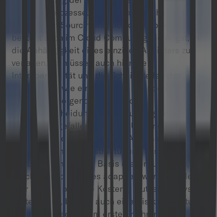
Geschäftsprozesse. Und wie auch schon aus den
klassischen Sourcingmöglichkeiten bekannt,
besteht auch im Cloud Computing die Angst, in
die Abhängigkeit eines einzigen Anbieters zu
verfallen. So müssen auch hier die
Interoperabilität und die Schnittstellen des
Anbieters sowie ein Vergleich zu anderen
Anbieteren vorgenommen werden.
Ist die Entscheidung für die Nutzung des Cloud
Computing gefallen, ist es für Unternehmen
zunächst an der Zeit, eine Ist-Analyse der
bestehenden IT-Infrastruktur und Systeme
vorzunehmen, um auf Basis dieser zu planen,
welche Cloud Services adaptiert werden sollen.
Hier kann bspw. eine Kosten-/ Nutzen-Analyse
weiterhelfen, bei der auch eine Risikobewertung
nicht fehlen sollte. Um erste Erfahrungen auf