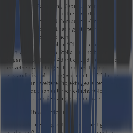
dem Cloud Computing Gebiet zu sammeln,
sollte ein Pilotprojekt initiiert werden, welches
auf Grund des Cloud Computing Konzepts
schnell und kostengünstig gestartet werden
kann. Dieses sollte einem
Gesamtverantwortlichen “Cloud” untergeordnert
sein, der als zentrale Stelle innerhalb der
Organisation für die Adaption und Beratung der
einzelnen Abteilungen für dieses Thema
zuständig ist. Mit den gesammelten Erfahrungen
können dann weitere Projekte gestartet werden
und die Adaption unterschiedlicher Cloud
Services sukzessive vorgenommen werden.
Sicherheitsanforderungen
Bedenken in Bezug auf die Sicherheit gehören
zu der größten Hemmschwelle und sprechen