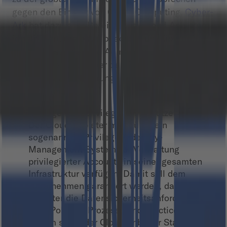
gegen den Einsatz von Cloud Computing.
Cyber-
Ark
hat dazu acht Bereiche bei Cloud Anbietern
identifiziert, die es zu beachten und überprüfen
gilt. Denn speziell die Administratoren der
Anbieter verfügen über den Zugriff auf sämtliche
Daten sowie Anwendungen, Prozesse, Services
und Systeme.
Management privilegierter Benutzerkonten:
Der Cloud Anbieter muss über ein
sogenanntes Privileged-Identity-
Management-System zur Verwaltung
privilegierter Accounts in seiner gesamten
Infrastruktur verfügen. Damit soll dem
Unternehmen garantiert werden, dass der
Anbieter die Datensicherheitsanforderungen
bzgl. Policies, Prozesse und Practices erfüllt.
Zudem sollte der Cloud Anbieter Standards