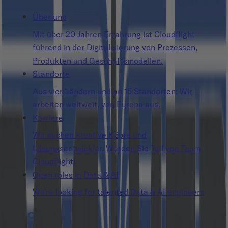
Über uns
Mit über 20 Jahren Erfahrung ist Cloudflight
führend in der Digitalisierung von Prozessen,
Produkten und Geschäftsmodellen.
Standorte
Aus vier Ländern und an 15 Standorten: Wir
arbeiten weltweit, von Europa aus.
Karriere
Wir suchen kreative Köpfe und
Lösungsentwickler. Werden Sie Teil von Team
Cloudflight!
Open roles in Data & AI
We’re looking for talented Data & AI engineers