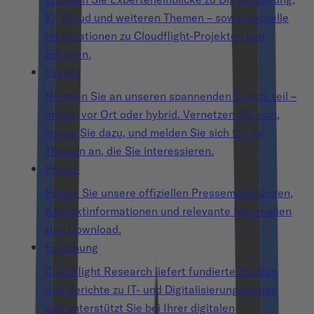
KI, Cloud und weiteren Themen – sowie aktuelle
Informationen zu Cloudflight-Projekten und
Erfolgen.
Events
Nehmen Sie an unseren spannenden Events teil –
online, vor Ort oder hybrid. Vernetzen Sie sich,
lernen Sie dazu, und melden Sie sich für die
Themen an, die Sie interessieren.
Presse
Finden Sie unsere offiziellen Pressemitteilungen,
Kontaktinformationen und relevante Materialien
zum Download.
Forschung
Cloudflight Research liefert fundierte Studien
und Berichte zu IT- und Digitalisierungstrends
und unterstützt Sie bei Ihrer digitalen