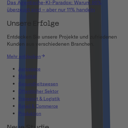
Das Agentische-KI-Paradox: Warum 86%
überzeugt sind – aber nur 11% handeln
Unsere Erfolge
Entdecken Sie unsere Projekte und zufriedenen
Kunden aus verschiedenen Branchen.
Mehr entdecken
Aerospace
Mobilität
Gesundheitswesen
Öffentlicher Sektor
Transport & Logistik
Retail & Commerce
Produktion
Neue Studie