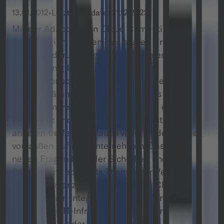
13.01.2012
•
Letztes Update:
21.12.2022
Mit der Adaption von Cloud Computing
Technologien und Services stehen Unternehmen
Herausforderungen gegenüber, die es zu
bewältigen gilt. Zum einen müssen
organisatorische Voraussetzungen geschaffen
und Aufklärungsarbeit innerhalb des
Unternehmens geleistet werden, um die
Akzeptanz und das Verständnis zu stärken. Zum
anderen treffen aber auch viele “Widerstände”
von außen auf das Unternehmen. Das sind
neben Fragen bzgl. der Sicherheit und des
Datenschutz ebenfalls Themen zur Verfügbarkeit
und Performanz des ausgewählten Cloud Service
sowie dessen Integrationsfähigkeit in die bereits
bestehende IT-Infrastruktur und die nahtlose
Unterstützung der vorhandenen