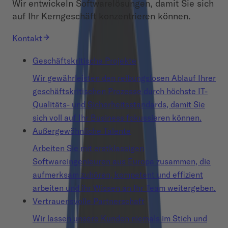
Wir entwickeln Softwarelösungen, damit Sie sich
auf Ihr Kerngeschäft konzentrieren können.
Kontakt
Geschäftskritische Projekte
Wir gewährleisten den reibungslosen Ablauf Ihrer
geschäftskritischen Prozesse durch höchste IT-
Qualitäts- und Sicherheitsstandards, damit Sie
sich voll auf Ihr Business fokussieren können.
Außergewöhnliche Talente
Arbeiten Sie mit erstklassigen
Softwareingenieuren aus Europa zusammen, die
aufmerksam zuhören, kompetent und effizient
arbeiten und ihr Wissen an Ihr Team weitergeben.
Vertrauensvolle Partnerschaft
Wir lassen unsere Kunden niemals im Stich und