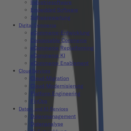
Industriesoftware
Embedded Software
Softwarewartung
Digital Commerce
eCommerce-Entwicklung
Composable Commerce
eCommerce Replatforming
eCommerce KI
eCommerce Enablement
Cloud Services
Cloud-Migration
Cloud-Modernisierung
Platform Engineering
FinOps
Daten- und KI-Services
Datenmanagement
Datenanalyse