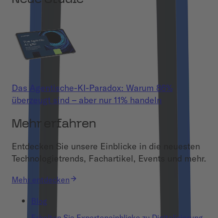
Das Agentische-KI-Paradox: Warum 86%
überzeugt sind – aber nur 11% handeln
Mehr erfahren
Entdecken Sie unsere Einblicke in die neuesten
Technologietrends, Fachartikel, Events und mehr.
Mehr entdecken
Blog
Erhalten Sie Experteneinblicke zu Digitalisierung,