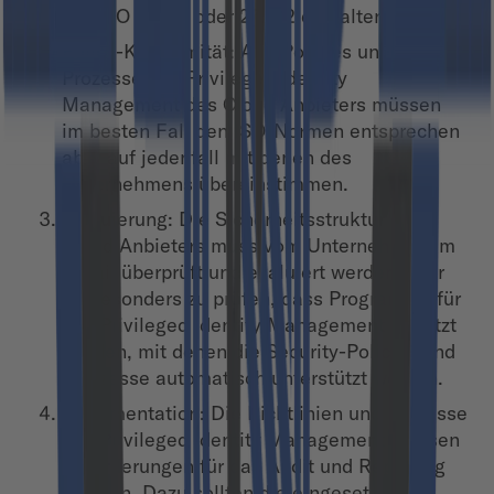
wie ISO 27001 oder 27002 einhalten.
Policy-Konformität: Alle Policies und
Prozesse des Privileged Identity
Management des Cloud Anbieters müssen
im besten Fall den ISO-Normen entsprechen
aber auf jedenfall mit denen des
Unternehmens übereinstimmen.
Evaluierung: Die Sicherheitsstruktur des
Cloud Anbieters muss vom Unternehmen im
Detail überprüft und evaluiert werden. Hier
ist besonders zu prüfen, dass Programme für
das Privileged Identity Management genutzt
werden, mit denen die Security-Policies und
-Prozesse automatisch unterstützt werden.
Dokumentation: Die Richtlinien und Prozesse
des Privileged Identity Management müssen
Anforderungen für das Audit und Reporting
erfüllen. Dazu sollten die eingesetzten