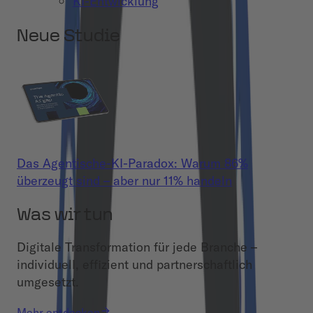
KI-Entwicklung
Neue Studie
Das Agentische-KI-Paradox: Warum 86%
überzeugt sind – aber nur 11% handeln
Was wir tun
Digitale Transformation für jede Branche –
individuell, effizient und partnerschaftlich
umgesetzt.
Mehr entdecken