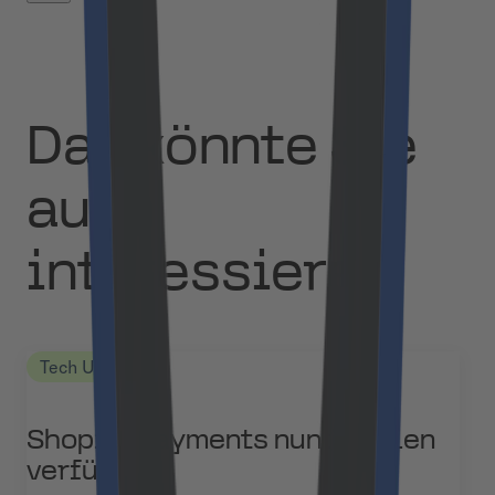
Das könnte Sie
auch
interessieren
Tech Updates
Shopify Payments nun in Polen
verfügbar