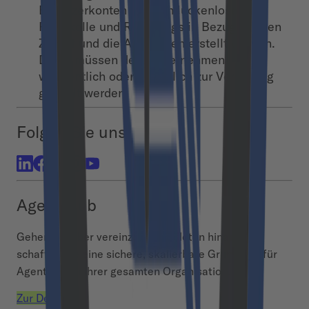
Benutzerkonten müssen lückenlose
Protokolle und Reportings in Bezug auf den
Zugriff und die Aktivitäten erstellt werden.
Diese müssen dem Unternehmen
wöchentlich oder monatlich zur Verfügung
gestellt werden.
Folgen Sie uns
Agent Hub
Gehen Sie über vereinzelte AI-Piloten hinaus und
schaffen Sie eine sichere, skalierbare Grundlage für
Agentic AI in Ihrer gesamten Organisation.
Zur Demo