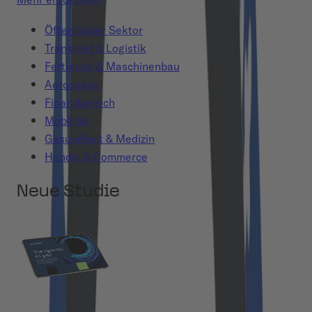
Öffentlicher Sektor
Transport & Logistik
Fertigung & Maschinenbau
Aerospace
Finanzbereich
Mobilität
Gesundheit & Medizin
Handel & Commerce
Neue Studie