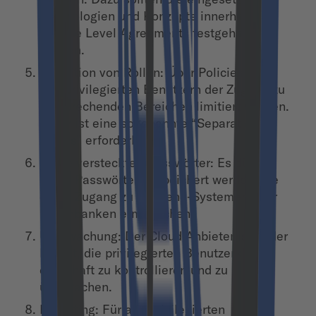
Technologien und Konzepte innerhalb der
Service Level Agreements festgehalten
werden.
Definition von Rollen: Über Policies muss
den privilegierten Benutzern der Zugang zu
entsprechenden Bereichen limitiert werden.
Dafür ist eine sogenannte “Separation of
Duties” erforderlich.
Keine versteckten Passwörter: Es dürfen
keine Passwörter gespeichert werden, die
einen Zugang zu Backend-Systemen oder
Datenbanken ermöglichen.
Überwachung: Der Cloud Anbieter ist in der
Pflicht, die privilegierten Benutzerkonten
dauerhaft zu kontrollieren und zu
überwachen.
Reporting: Für alle privilegierten