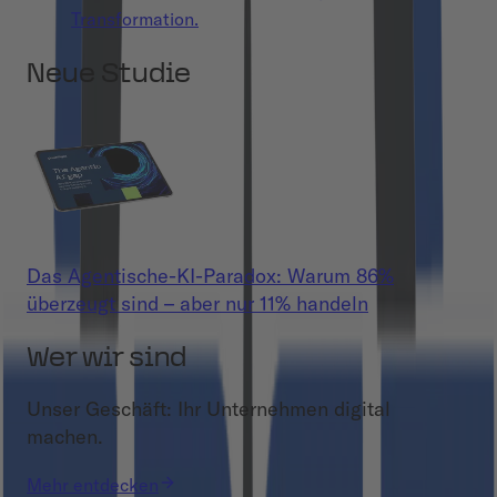
Transformation.
Neue Studie
Das Agentische-KI-Paradox: Warum 86%
überzeugt sind – aber nur 11% handeln
Wer wir sind
Unser Geschäft: Ihr Unternehmen digital
machen.
Mehr entdecken