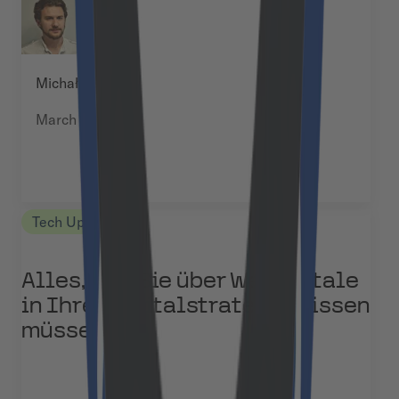
Michał Pękala
March 17, 2025
Tech Updates
Alles, was Sie über Webportale
in Ihrer Digitalstrategie wissen
müssen