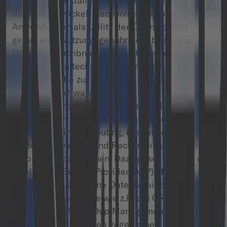
zurück. Schon damals hatte Prof. John McCarthy
die Idee entwickelt Rechenleistung und
Anwendungen als Utility der Öffentlichkeit
gegen eine Nutzungsgebühr bereitzustellen.
Dass der Durchbruch erst heute bevorsteht,
hängt mit den technischen Voraussetzungen
zusammen, die zur damaligen Zeit einfach noch
nicht gegeben waren.
Kurz zusammengefasst beginnt die Entwicklung
zum heutigen Cloud Computing in den 1960er
mit dem Utility Computing, dessen Idee darin
besteht, IT-Dienste und Rechenleistung nach
Verbrauch abzurechnen. Dazu gesellten sich die
Application Service Provider (ASP), die als
Dienstleister über eine Datenverbindung
Anwendungssoftware wie z.B. ein CRM-System
(Customer Relationship Management) anbieten,
das von einem Kunden gegen eine