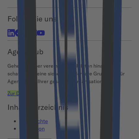
Folgen Sie uns
Agent Hub
Gehen Sie über vereinzelte AI-Piloten hinaus und
schaffen Sie eine sichere, skalierbare Grundlage für
Agentic AI in Ihrer gesamten Organisation.
Zur Demo
Inhaltsverzeichnis
Geschichte
Definition