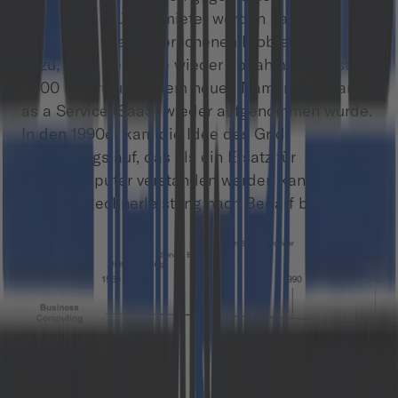
Nutzungsgebühr gemietet werden kann. Die
oben bereits angesprochenen Probleme führten
dazu, dass der Hype wieder abnahm und erst um
2000 herum unter dem neuen Namen Software
as a Service (SaaS) wieder aufgenommen wurde.
In den 1990er kam die Idee des Grid
Computings auf, das als ein Ersatz für
Supercomputer verstanden werden kann, indem
verteilte Rechnerleistung nach Bedarf bezogen
wird.