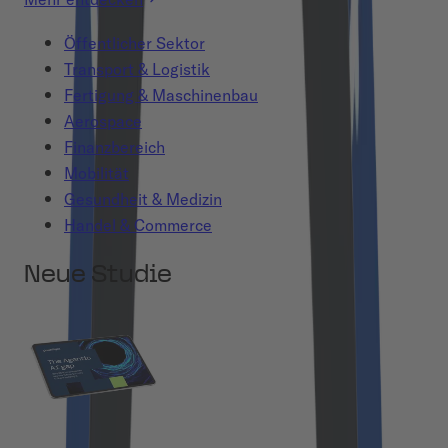
Öffentlicher Sektor
Transport & Logistik
Fertigung & Maschinenbau
Aerospace
Finanzbereich
Mobilität
Gesundheit & Medizin
Handel & Commerce
Neue Studie