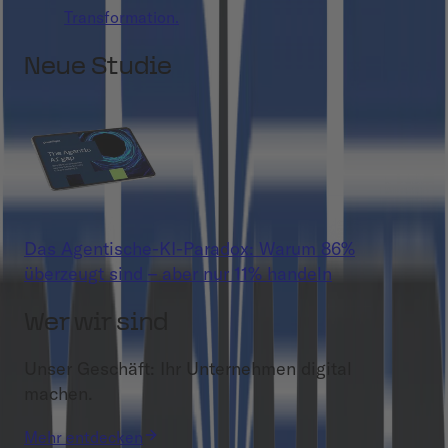
Transformation.
Neue Studie
Das Agentische-KI-Paradox: Warum 86%
überzeugt sind – aber nur 11% handeln
Wer wir sind
Unser Geschäft: Ihr Unternehmen digital
machen.
Mehr entdecken