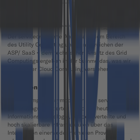
Der serviceorientierte Ansatz aus dem Bereich
des Utility Computing und den Bereichen der
ASP/ SaaS
+
dem technischen Ansatz des Grid
Computings ergeben in der Summe das, was wir
heute unter Cloud Computing verstehen.
Definition
Cloud Computing symbolisiert den service- und
anwendungsorientierten Trend der heutigen
Informationstechnologie, bei dem verteilte und
hoch skalierbare Infrastrukturen über das
Internet von einem oder mehreren Providern