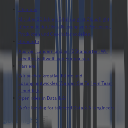
Über uns
Mit über 20 Jahren Erfahrung ist Cloudflight
führend in der Digitalisierung von Prozessen,
Produkten und Geschäftsmodellen.
Standorte
Aus vier Ländern und an 15 Standorten: Wir
arbeiten weltweit, von Europa aus.
Karriere
Wir suchen kreative Köpfe und
Lösungsentwickler. Werden Sie Teil von Team
Cloudflight!
Open roles in Data & AI
We’re looking for talented Data & AI engineers