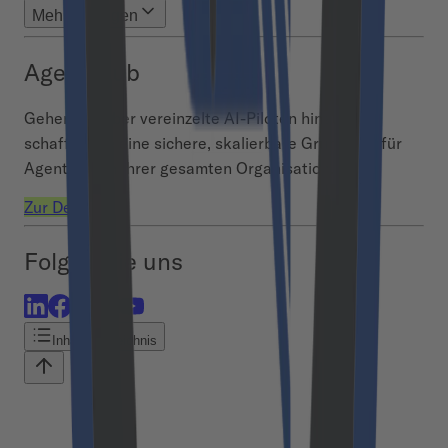
Mehr anzeigen
Agent Hub
Gehen Sie über vereinzelte AI-Piloten hinaus und
schaffen Sie eine sichere, skalierbare Grundlage für
Agentic AI in Ihrer gesamten Organisation.
Zur Demo
Folgen Sie uns
Inhaltsverzeichnis