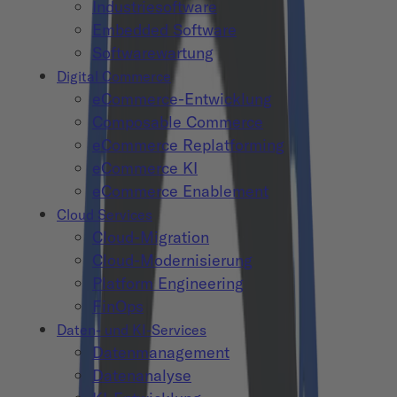
Industriesoftware
Embedded Software
Softwarewartung
Digital Commerce
eCommerce-Entwicklung
Composable Commerce
eCommerce Replatforming
eCommerce KI
eCommerce Enablement
Cloud Services
Cloud-Migration
Cloud-Modernisierung
Platform Engineering
FinOps
Daten- und KI-Services
Datenmanagement
Datenanalyse