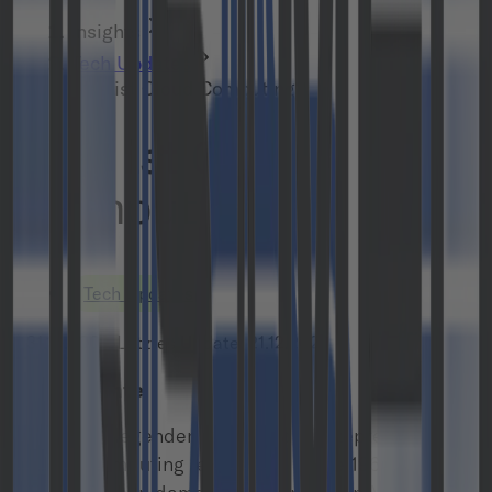
Insights
Tech Updates
Was ist Cloud Computing?
Was ist Cloud
Computing?
Tech Updates
31.10.2009
•
Letztes Update:
21.12.2022
Geschichte
Die grundlegenden Ideen und Konzepte des
Cloud Computing reichen bis in die 1960er