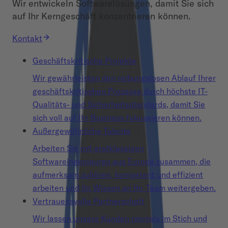
Wir entwickeln Softwarelösungen, damit Sie sich
auf Ihr Kerngeschäft konzentrieren können.
Kontakt
Geschäftskritische Projekte
Wir gewährleisten den reibungslosen Ablauf Ihrer
geschäftskritischen Prozesse durch höchste IT-
Qualitäts- und Sicherheitsstandards, damit Sie
sich voll auf Ihr Business fokussieren können.
Außergewöhnliche Talente
Arbeiten Sie mit erstklassigen
Softwareingenieuren aus Europa zusammen, die
aufmerksam zuhören, kompetent und effizient
arbeiten und ihr Wissen an Ihr Team weitergeben.
Vertrauensvolle Partnerschaft
Wir lassen unsere Kunden niemals im Stich und