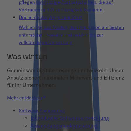
pflegen langfristige Partnerschaften, die auf
Vertrauen und Zuverlässigkeit basieren.
Drei einfache Wege zum Start
Wählen Sie das Modell, das Ihre Vision am besten
unterstützt – von der ersten Idee bis zur
vollständigen Umsetzung.
Was wir tun
Gemeinsam digitale Lösungen entwickeln: Unser
Ansatz sichert maximalen Mehrwert und Effizienz
für Ihr Unternehmen.
Mehr entdecken
Software Engineering
Individuelle Softwareentwicklung
Anwendungsmodernisierung