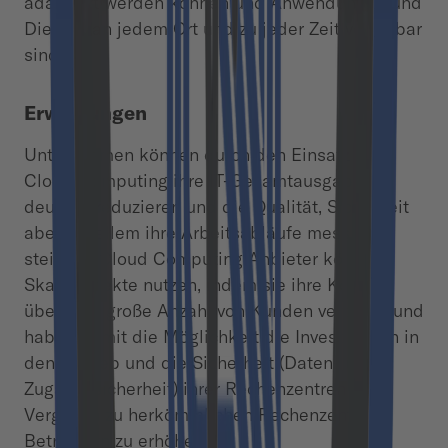
adaptiert werden können und Anwendungen und
Dienste an jedem Ort und zu jeder Zeit verfügbar
sind.
Erwartungen
Unternehmen können durch den Einsatz von
Cloud Computing ihre IT-Gesamtausgaben
deutlich reduzieren und die Qualität, Sicherheit
aber vor allem ihre Arbeitsabläufe messbar
steigern. Cloud Computing Anbieter können
Skaleneffekte nutzen, indem sie ihre Kosten
über eine große Anzahl von Kunden verteilen und
haben damit die Möglichkeit die Investitionen in
den Betrieb und die Sicherheit (Daten- und
Zugangssicherheit) ihrer Rechenzentren im
Vergleich zu herkömmlichen Rechenzentrums
Betreibern zu erhöhen.