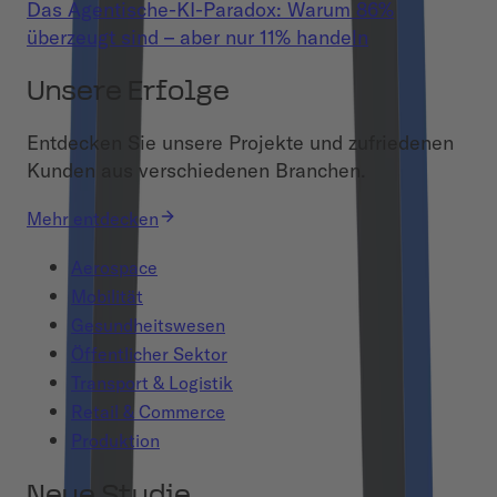
Das Agentische-KI-Paradox: Warum 86%
überzeugt sind – aber nur 11% handeln
Unsere Erfolge
Entdecken Sie unsere Projekte und zufriedenen
Kunden aus verschiedenen Branchen.
Mehr entdecken
Aerospace
Mobilität
Gesundheitswesen
Öffentlicher Sektor
Transport & Logistik
Retail & Commerce
Produktion
Neue Studie