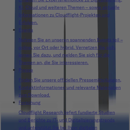
KI, Cloud und weiteren Themen – sowie aktuelle
Informationen zu Cloudflight-Projekten und
Erfolgen.
Events
Nehmen Sie an unseren spannenden Events teil –
online, vor Ort oder hybrid. Vernetzen Sie sich,
lernen Sie dazu, und melden Sie sich für die
Themen an, die Sie interessieren.
Presse
Finden Sie unsere offiziellen Pressemitteilungen,
Kontaktinformationen und relevante Materialien
zum Download.
Forschung
Cloudflight Research liefert fundierte Studien
und Berichte zu IT- und Digitalisierungstrends
und unterstützt Sie bei Ihrer digitalen