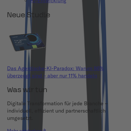
KI-Entwicklung
Neue Studie
Das Agentische-KI-Paradox: Warum 86%
überzeugt sind – aber nur 11% handeln
Was wir tun
Digitale Transformation für jede Branche –
individuell, effizient und partnerschaftlich
umgesetzt.
Mehr entdecken